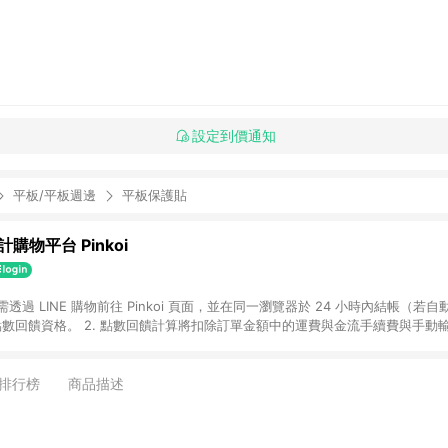
設定到價通知
平板/平板週邊
平板保護貼
購物平台 Pinkoi
 需透過 LINE 購物前往 Pinkoi 頁面，並在同一瀏覽器於 24 小時內結帳（若自
具點數回饋資格。 2. 點數回饋計算將扣除訂單金額中的運費與金流手續費與手動
點數回饋訂單不得享有 Pinkoi 站方優惠，例如首購優惠，P coins，全站(不包含
E 購物連結到 Pinkoi 以外之網站購買之商品不具贈點資格。 5. 取消訂單或退貨
APP 請更新至Android v4.6.0 / iOS v4.1.5 以上才具贈點資格。 7. 點
排行榜
商品描述
資商品，禮物卡，開館保證金，補運費，攤位費等不具贈點資格。 9. LINE 購物
inkoi 商品資訊頁及購物車不符，以 Pinkoi 購物商品資訊頁及購物車標示為準。
明為準。 11. 若於 LINE 購物前往 Pinkoi 頁面後才首次下載 Pinkoi A