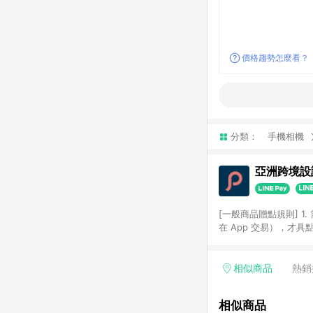
價格趨勢怎麼看？
分類：
手機相機
亞洲跨境設計
[一般商品贈點規則] 1.
在 App 交易），才
扣。 3. LINE 購物
碼)。 4. 透過 LIN
格，部分退款不在此限。 6. 
相似商品
熱銷
後發送。 8. 群眾募
顏色、價位、贈品如與 P
相似商品
使用規則請以點數紅包活動說