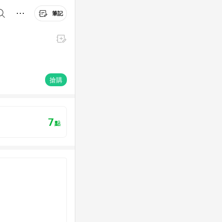
筆記
搶購
7
點