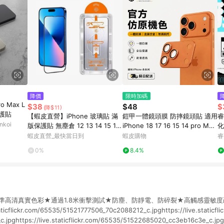
降價
限時加碼
ro Max L
$38
$48
$
(降$11)
保護貼
【蝦皮直營】iPhone 玻璃貼 滿
鎧甲一體鏡頭膜 防摔鏡頭貼 適用
睿
koi
版保護貼 無塵倉 12 13 14 15 16
iPhone 18 17 16 15 14 pro Max
化
17 i16 i17 Pro Max
plus 手機攝像頭貼
6e
蝦皮直營_最快當日到
蝦皮購物
睿
疏
0%
8.4%
準高清真實色彩★通過1.8米衝擊測試★防塵、防靜電、防碎裂★高觸感靈敏度
ticflickr.com/65535/51521777506_70c2088212_c.jpghttps://live.staticfl
jpghttps://live.staticflickr.com/65535/51522685020_cc3eb16c3e_c.jpghtt