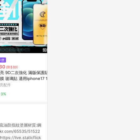
$332
$210
降價
Metal-Slim Sony Xperia 1 VI 9
iPhone 1
30
(降$89)
H鋼化玻璃保護貼
玻璃保護貼
亮 9D二次強化 滿版保護貼 鋼
Yahoo購物中心
Yahoo購物中
膜 玻璃貼 適用iphone17 16 1
 15 14 13 12 11 pro Max XS
亮配件
0.3%
0.3%
水疏油 9H防爆 高透光
3%
疏油防指紋塗層材質:鋼
ickr.com/65535/51522
ps://live.staticflick