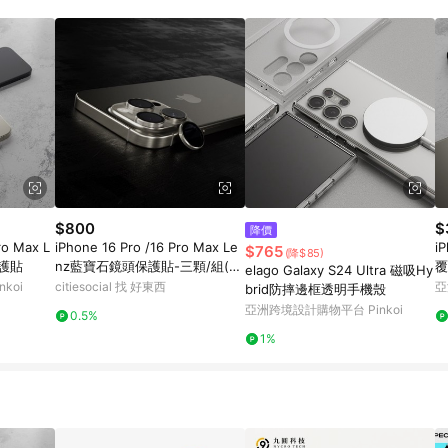
載 Pinkoi APP 後，需透過 LINE 購物前往 Pinkoi 頁面，方享導購資格
$800
$
降價
ro Max L
iPhone 16 Pro /16 Pro Max Le
i
$765
(降$85)
保護貼
nz藍寶石鏡頭保護貼-三顆/組(一
覆
elago Galaxy S24 Ultra 磁吸Hy
年防破保固) 鈦玫瑰/16 Pro／Pr
koi
citiesocial 找 好東西
亞
brid防摔邊框透明手機殼
o Max（三鏡頭）
亞洲跨境設計購物平台 Pinkoi
0.5%
1%