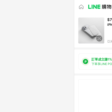
$
iP
亞洲
訂單成立賺1%
下單享LINE P