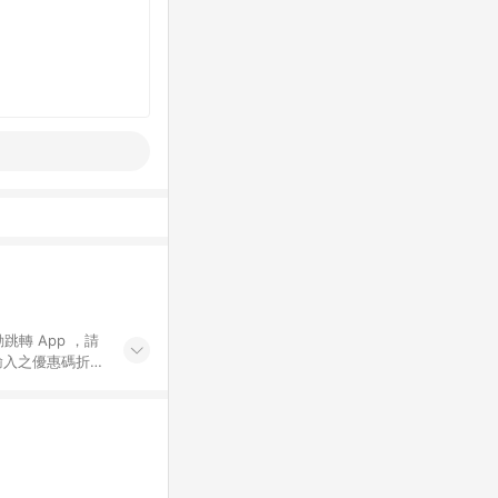
動跳轉 App ，請
輸入之優惠碼折
手動輸入之優惠
行為，不具贈點資
數將於出貨後 45 天
站上之商品規格、
 10. 點數紅包
PP 並完成訂單，不