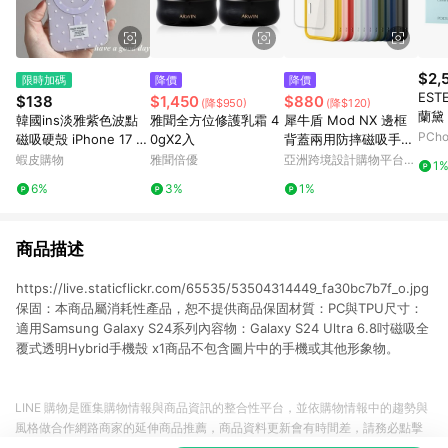
$2,
限時加碼
降價
降價
EST
$138
$1,450
$880
(降$950)
(降$120)
蘭黛
韓國ins淡雅紫色波點
雅聞全方位修護乳霜 4
犀牛盾 Mod NX 邊框
5ml
PCh
磁吸硬殼 iPhone 17 Pr
0gX2入
背蓋兩用防摔磁吸手機
o Max 15 14 13 手機
殼 for iPhone 13系列
蝦皮購物
雅聞倍優
亞洲跨境設計購物平台
1
殼 防摔殼 保護殼
Pinkoi
6%
3%
1%
商品描述
https://live.staticflickr.com/65535/53504314449_fa30bc7b7f_o.jpg
保固：本商品屬消耗性產品，恕不提供商品保固材質：PC與TPU尺寸：
適用Samsung Galaxy S24系列內容物：Galaxy S24 Ultra 6.8吋磁吸全
覆式透明Hybrid手機殼 x1商品不包含圖片中的手機或其他形象物。
LINE 購物是匯集購物情報與商品資訊的整合性平台，並依購物情報中的趨勢與
風格做合作網路商家的延伸商品推薦，商品資料更新會有時間差，請務必點擊
商品至各合作網路商家，確認現售價與購物條件，一切資訊以合作廠商網頁為