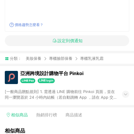
價格趨勢怎麼看？
設定到價通知
分類：
美妝保養
專櫃臉部保養
專櫃乳液乳霜
亞洲跨境設計購物平台 Pinkoi
[一般商品贈點規則] 1. 需透過 LINE 購物前往 Pinkoi 頁面，並在
同一瀏覽器於 24 小時內結帳（若自動跳轉 App ，請在 App 交
易），才具點數回饋資格。 2. 點數回饋計算將扣除訂單金額中的
運費與金流手續費與手動輸入之優惠碼折扣。 3. LINE 購物點數
回饋訂單不得享有 Pinkoi 站方優惠，例如首購優惠，P coins，
相似商品
熱銷排行榜
商品描述
全站(不包含手動輸入之優惠碼)。 4. 透過 LINE 購物連結到
Pinkoi 以外之網站購買之商品不具贈點資格。 5. 取消訂單或退貨
相似商品
行為，不具贈點資格，部分退款不在此限。 6. APP 請更新至