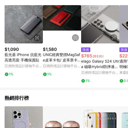
Android v4.6.0 / iOS v4.1.5 以上才具贈點資格。 7. 點數將於出
貨後 45 天後發送。 8. 群眾募資商品，禮物卡，開館保證金，補
運費，攤位費等不具贈點資格。 9. LINE 購物站上之商品規格、
顏色、價位、贈品如與 Pinkoi 商品資訊頁及購物車不符，以
Pinkoi 購物商品資訊頁及購物車標示為準。 10. 點數紅包使用規
則請以點數紅包活動說明為準。 11. 若於 LINE 購物前往 Pinkoi
頁面後才首次下載 Pinkoi APP 並完成訂單，不符合導購資格；承
上，首次下載 Pinkoi APP 後，需透過 LINE 購物前往 Pinkoi 頁
面，方享導購資格。
$1,090
$1,580
降價
降價
藍光盾 iPhone 抗藍光
UNIC經典雙摺MagSaf
$765
$22
(降$85)
高透亮面 手機保護貼
e皮革卡包/ 皮革票卡
elago Galaxy S24 Ultr
適用于
夾/ 短夾【可客製化】
亞洲跨境設計購物平台
亞洲跨境設計購物平台
a 磁吸Hybrid防摔邊框
明極
Pinkoi
Pinkoi
透明手機殼
5Ult
亞洲跨境設計購物平台
東森購
1%
1%
防指
Pinkoi
1%
0.
3U
熱銷排行榜