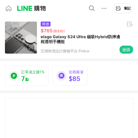
筆記
降價
$765
(降$85)
elago Galaxy S24 Ultra 磁吸Hybrid防摔邊
框透明手機殼
搶購
亞洲跨境設計購物平台 Pinkoi
訂單成立賺1%
近期最省
7
$85
點