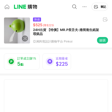
筆記
降價
$525
(降$225)
24H出貨 【特價】MR.P長舌夫-捲筒衛生紙架
瑕疵品
搶購
亞洲跨境設計購物平台 Pinkoi
訂單成立賺1%
近期最省
5
$225
點