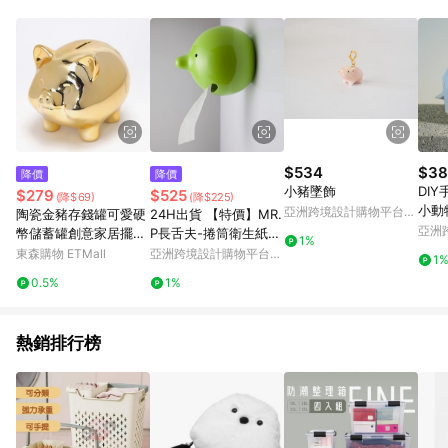
Android v4.6.0 / iOS v4.1.5 以上才具贈點資格。 7. 點數將於出
貨後 45 天後發送。 8. 群眾募資商品，禮物卡，開館保證金，補
運費，攤位費等不具贈點資格。 9. LINE 購物站上之商品規格、
顏色、價位、贈品如與 Pinkoi 商品資訊頁及購物車不符，以
Pinkoi 購物商品資訊頁及購物車標示為準。 10. 點數紅包使用規
則請以點數紅包活動說明為準。 11. 若於 LINE 購物前往 Pinkoi
頁面後才首次下載 Pinkoi APP 並完成訂單，不符合導購資格；承
上，首次下載 Pinkoi APP 後，需透過 LINE 購物前往 Pinkoi 頁
面，方享導購資格。
$534
$38
降價
降價
小豬墜飾
DI
$279
$525
(降$69)
(降$225)
小動
亞洲跨境設計購物平台
陶瓷金豬存錢罐可愛硬
24H出貨 【特價】MR.
可選
Pinkoi
亞洲
幣儲蓄罐創意家居擺設
P長舌夫-捲筒衛生紙架
1%
Pinko
招財豬擺件一件代發
瑕疵品
東森購物 ETMall
亞洲跨境設計購物平台
1
Pinkoi
0.5%
1%
熱銷排行榜