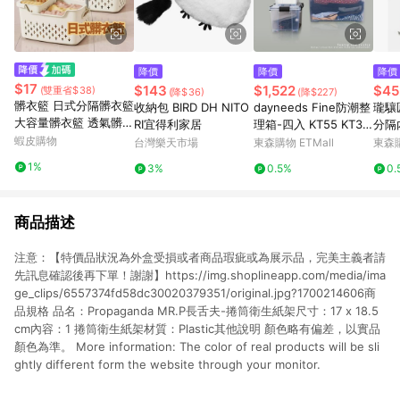
降價
降價
降價
$17
$143
$1,522
$45
(雙重省$38)
(降$36)
(降$227)
髒衣籃 日式分隔髒衣籃
收納包 BIRD DH NITO
dayneeds Fine防潮整
瓏驤
大容量髒衣籃 透氣髒衣
RI宜得利家居
理箱-四入 KT55 KT35
分隔
籃 洗衣籃 收納籃 收納
蝦皮購物
LT20 KT10
台灣樂天市場
東森購物 ETMall
東森購
框 分類收納籃 洗衣收
1%
3%
0.5%
0.
納 手提髒衣籃【PP26
2】
商品描述
注意：【特價品狀況為外盒受損或者商品瑕疵或為展示品，完美主義者請
先訊息確認後再下單！謝謝】https://img.shoplineapp.com/media/ima
ge_clips/6557374fd58dc30020379351/original.jpg?1700214606商
品規格 品名：Propaganda MR.P長舌夫-捲筒衛生紙架尺寸：17 x 18.5
cm內容：1 捲筒衛生紙架材質：Plastic其他說明 顏色略有偏差，以實品
顏色為準。 More information: The color of real products will be sli
ghtly different form the website through your monitor.