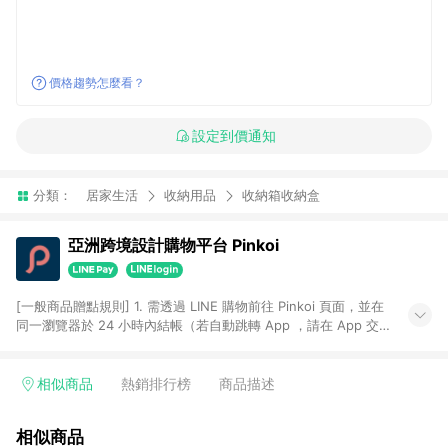
價格趨勢怎麼看？
設定到價通知
分類：
居家生活
收納用品
收納箱收納盒
亞洲跨境設計購物平台 Pinkoi
[一般商品贈點規則] 1. 需透過 LINE 購物前往 Pinkoi 頁面，並在
同一瀏覽器於 24 小時內結帳（若自動跳轉 App ，請在 App 交
易），才具點數回饋資格。 2. 點數回饋計算將扣除訂單金額中的
運費與金流手續費與手動輸入之優惠碼折扣。 3. LINE 購物點數
回饋訂單不得享有 Pinkoi 站方優惠，例如首購優惠，P coins，
相似商品
熱銷排行榜
商品描述
全站(不包含手動輸入之優惠碼)。 4. 透過 LINE 購物連結到
Pinkoi 以外之網站購買之商品不具贈點資格。 5. 取消訂單或退貨
相似商品
行為，不具贈點資格，部分退款不在此限。 6. APP 請更新至