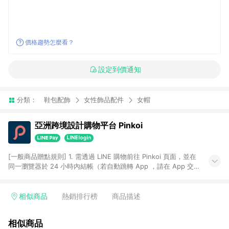
價格趨勢怎麼看？
設定到價通知
分類：
鞋包配飾
女性飾品配件
女帽
亞洲跨境設計購物平台 Pinkoi
[一般商品贈點規則] 1. 需透過 LINE 購物前往 Pinkoi 頁面，並在
同一瀏覽器於 24 小時內結帳（若自動跳轉 App ，請在 App 交
易），才具點數回饋資格。 2. 點數回饋計算將扣除訂單金額中的
運費與金流手續費與手動輸入之優惠碼折扣。 3. LINE 購物點數
回饋訂單不得享有 Pinkoi 站方優惠，例如首購優惠，P coins，
相似商品
熱銷排行榜
商品描述
全站(不包含手動輸入之優惠碼)。 4. 透過 LINE 購物連結到
Pinkoi 以外之網站購買之商品不具贈點資格。 5. 取消訂單或退貨
相似商品
行為，不具贈點資格，部分退款不在此限。 6. APP 請更新至