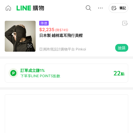
筆記
降價
$2,235
(降$745)
日本製 鋪棉遮耳飛行員帽
搶購
亞洲跨境設計購物平台 Pinkoi
訂單成立賺1%
22
點
下單享LINE POINTS點數