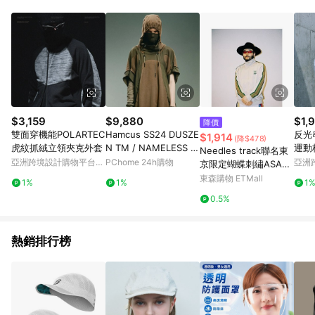
Android v4.6.0 / iOS v4.1.5 以上才具贈點資格。 7. 點數將於出
貨後 45 天後發送。 8. 群眾募資商品，禮物卡，開館保證金，補
運費，攤位費等不具贈點資格。 9. LINE 購物站上之商品規格、
顏色、價位、贈品如與 Pinkoi 商品資訊頁及購物車不符，以
Pinkoi 購物商品資訊頁及購物車標示為準。 10. 點數紅包使用規
則請以點數紅包活動說明為準。 11. 若於 LINE 購物前往 Pinkoi
頁面後才首次下載 Pinkoi APP 並完成訂單，不符合導購資格；承
上，首次下載 Pinkoi APP 後，需透過 LINE 購物前往 Pinkoi 頁
面，方享導購資格。
$3,159
$9,880
$1,
降價
雙面穿機能POLARTEC
Hamcus SS24 DUSZE
反光
$1,914
(降$478)
虎紋抓絨立領夾克外套
N TM / NAMELESS H
運動
Needles track聯名東
OODED T-SHIRT 連帽
防曬
亞洲跨境設計購物平台
PChome 24h購物
亞洲
京限定蝴蝶刺繡ASAPR
短T UM00524-1 GM
Pinkoi
Pinko
OCKY運動休閑外套夾
東森購物 ETMall
1%
1%
1
克男
0.5%
熱銷排行榜