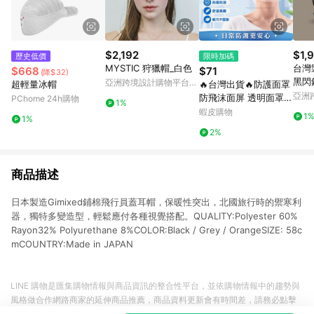
$2,192
$1,
歷史低價
限時加碼
MYSTIC 狩獵帽_白色
台灣
$668
$71
(降$32)
黑閃
亞洲跨境設計購物平台
超輕量冰帽
🔥台灣出貨🔥防護面罩
30
Pinkoi
亞洲
防飛沫面屏 透明面罩
PChome 24h購物
1%
Pinko
防塵護目鏡 全臉防護罩
蝦皮購物
1
1%
防霧面罩 工業防護面罩
2%
防油煙防護面罩
商品描述
日本製造Gimixed鋪棉飛行員蓋耳帽，保暖性突出，北國旅行時的禦寒利
器，獨特多變造型，輕鬆應付各種視覺搭配。QUALITY:Polyester 60%
Rayon32% Polyurethane 8%COLOR:Black / Grey / OrangeSIZE: 58c
mCOUNTRY:Made in JAPAN
LINE 購物是匯集購物情報與商品資訊的整合性平台，並依購物情報中的趨勢與
風格做合作網路商家的延伸商品推薦，商品資料更新會有時間差，請務必點擊
商品至各合作網路商家，確認現售價與購物條件，一切資訊以合作廠商網頁為