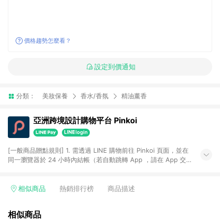
價格趨勢怎麼看？
設定到價通知
分類：
美妝保養
香水/香氛
精油薰香
亞洲跨境設計購物平台 Pinkoi
[一般商品贈點規則] 1. 需透過 LINE 購物前往 Pinkoi 頁面，並在
同一瀏覽器於 24 小時內結帳（若自動跳轉 App ，請在 App 交
易），才具點數回饋資格。 2. 點數回饋計算將扣除訂單金額中的
運費與金流手續費與手動輸入之優惠碼折扣。 3. LINE 購物點數
回饋訂單不得享有 Pinkoi 站方優惠，例如首購優惠，P coins，
相似商品
熱銷排行榜
商品描述
全站(不包含手動輸入之優惠碼)。 4. 透過 LINE 購物連結到
Pinkoi 以外之網站購買之商品不具贈點資格。 5. 取消訂單或退貨
相似商品
行為，不具贈點資格，部分退款不在此限。 6. APP 請更新至