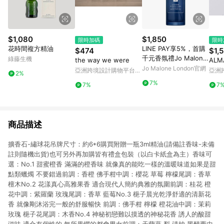
$1,080
$1,850
限時加碼
限時
花時間複方精油
LINE PAY享5%，首購
$474
$1,
千元香氛禮Jo Malone
綠藤生機
the way we were
AL
London 薰衣草與月光
Jo Malone London官網
亞洲跨境設計購物平台
亞洲
2%
花枕頭噴霧
Pinkoi
Pinko
7%
7%
7
商品描述
擴香石-繡球花吊牌尺寸：約6*6購買附贈一瓶3ml精油(請備註香味-未備
註則隨機出貨)也可另外再加購皆有禮盒包裝（以白卡紙盒為主）香味可
選：No.1 甜蜜橙香 滿滿的橙香味 就像真的能吃一樣的溫暖味道如果是甜
點類蠟燭 不要錯過前調：香橙 佛手柑中調：櫻花 草莓 檸檬尾調：香草
檀木No.2 花漾真心高雅果香 適合現代人簡約典雅的氛圍前調：桂花 橙
花中調：紫羅蘭 玫瑰尾調：香草 藍莓No.3 梔子晨光乾淨舒適的清新花
香 就像剛沐浴完一般的舒服暢快 前調：佛手柑 檸檬 橙花油中調：茉莉
玫瑰 梔子花尾調：木香No.4 神秘初戀難以摸透的神秘花香 誘人的酸甜