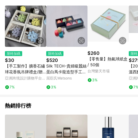
Android v4.6.0 / iOS v4.1.5 以上才具贈點資格。 7. 點數將於出
貨後 45 天後發送。 8. 群眾募資商品，禮物卡，開館保證金，補
運費，攤位費等不具贈點資格。 9. LINE 購物站上之商品規格、
顏色、價位、贈品如與 Pinkoi 商品資訊頁及購物車不符，以
Pinkoi 購物商品資訊頁及購物車標示為準。 10. 點數紅包使用規
則請以點數紅包活動說明為準。 11. 若於 LINE 購物前往 Pinkoi
頁面後才首次下載 Pinkoi APP 並完成訂單，不符合導購資格；承
上，首次下載 Pinkoi APP 後，需透過 LINE 購物前往 Pinkoi 頁
面，方享導購資格。
$260
限時加碼
限時加碼
限時
【零售量】熱氣球紙盒
$30
$520
$27
/ 50個
【手工製作】擴香石繡
Silk TECH-貴婦級蠶絲
【2
台灣樂天市場
球花香氛吊牌禮盒/贈
蛋白馬卡龍造型手工皂
溫西
送3ml精油
6入
亞洲跨境設計購物平台
屈臣氏Watsons
亞洲
3%
Pinkoi
Pinko
7%
3%
7
熱銷排行榜