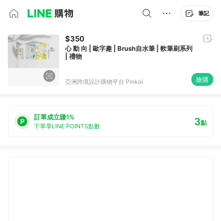
筆記
$350
心 動 向 | 歐字趣 | Brush自水筆 | 軟筆刷系列
| 禮物
搶購
亞洲跨境設計購物平台 Pinkoi
訂單成立賺1%
3
點
下單享LINE POINTS點數