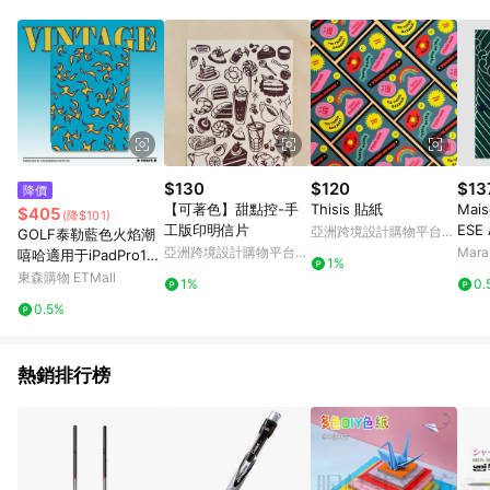
Android v4.6.0 / iOS v4.1.5 以上才具贈點資格。 7. 點數將於出
貨後 45 天後發送。 8. 群眾募資商品，禮物卡，開館保證金，補
運費，攤位費等不具贈點資格。 9. LINE 購物站上之商品規格、
顏色、價位、贈品如與 Pinkoi 商品資訊頁及購物車不符，以
Pinkoi 購物商品資訊頁及購物車標示為準。 10. 點數紅包使用規
則請以點數紅包活動說明為準。 11. 若於 LINE 購物前往 Pinkoi
頁面後才首次下載 Pinkoi APP 並完成訂單，不符合導購資格；承
上，首次下載 Pinkoi APP 後，需透過 LINE 購物前往 Pinkoi 頁
面，方享導購資格。
$130
$120
$13
降價
【可著色】甜點控-手
Thisis 貼紙
Mai
$405
(降$101)
工版印明信片
ESE
亞洲跨境設計購物平台
GOLF泰勒藍色火焰潮
N1
Pinkoi
亞洲跨境設計購物平台
Mar
嘻哈適用于iPadPro11
1%
Pinkoi
三折保護殼air4/5/mini
東森購物 ETMall
1%
0.
6
0.5%
熱銷排行榜