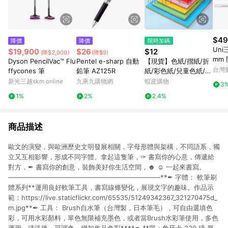
$49
降價
降價
限時加碼
Uni
$19,900
$26
$12
(降$2,000)
(降$9)
mm 
Dyson PencilVac™ Flu
Pentel e-sharp 自動
【現貨】色紙/摺紙/折
自動
台灣
ffycones 筆
鉛筆 AZ125R
紙/彩色紙/兒童色紙/正
開心
方形色紙/摺紙鶴/兒童
新光三越skm online
九乘九購物網
蝦皮購物
3
額下
色紙/剪紙/教學用色紙/
1%
2%
2.4%
號最高
軟折紙
止
商品描述
歐文的演變，與歐洲歷史文明發展相關，字母形體與架構，不同語系，獨
立又互相影響，形成不同字體。拿起這隻筆，✑ 書寫你的心意，傳遞給
對方，✒︎ 書寫你的創意，裝飾美好你生活空間，☻ ☺︎ 一起來書寫。
———————————————————————**✒︎ 字體： 軟筆刷
體系列**運用良好軟筆工具，書寫線條變化，展現文字的趣味。作品示
範：https://live.staticflickr.com/65535/51249342367_321270475d_
m.jpg**✒︎ 工具： Brush自水筆（台灣製，日本筆毛），可自由選填色
彩，可用水彩顏料，單色無限補充墨色，或者當Brush水彩筆使用，多色