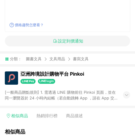
價格趨勢怎麼看？
設定到價通知
分類：
圖書文具
文具用品
書寫文具
亞洲跨境設計購物平台 Pinkoi
[一般商品贈點規則] 1. 需透過 LINE 購物前往 Pinkoi 頁面，並在
同一瀏覽器於 24 小時內結帳（若自動跳轉 App ，請在 App 交
易），才具點數回饋資格。 2. 點數回饋計算將扣除訂單金額中的
運費與金流手續費與手動輸入之優惠碼折扣。 3. LINE 購物點數
回饋訂單不得享有 Pinkoi 站方優惠，例如首購優惠，P coins，
相似商品
熱銷排行榜
商品描述
全站(不包含手動輸入之優惠碼)。 4. 透過 LINE 購物連結到
Pinkoi 以外之網站購買之商品不具贈點資格。 5. 取消訂單或退貨
相似商品
行為，不具贈點資格，部分退款不在此限。 6. APP 請更新至