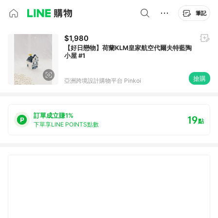
筆記
$1,980
【好日戀物】荷蘭KLM皇家航空代爾夫特藍陶
小屋 #1
搶購
亞洲跨境設計購物平台 Pinkoi
訂單成立賺1%
19
點
下單享LINE POINTS點數