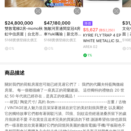
$24,800,000
$47,180,000
$31
降價
雙敦電梯2房-momo秋
無敵河景邊間皇冠4房
文化
$5,627
(降$2,250)
虹中信房屋｜台北市松
車Yuki珮瑜｜新北市板
面｜
KYRIE FLYTRAP 4 EP
山區長安東路二段
橋區中山路二段
一路
5168實價登錄比價王
5168實價登錄比價王
51
WHITE METALLIC SIL
VER
AREA 02
0%
0%
0
1%
商品描述
關於我們的荷航房屋您可能已經見過它們了： 我們的代爾夫特藍陶微縮
房屋。 每一個都描繪了一座真正的荷蘭建築。 這些獨特的禮物自 20 世
紀 50 年代就已經存在，是真正的收藏品！ ---------------------------
---材質/ 陶瓷尺寸/ 高約 8cm------------------------------古董 / 古物
/ VINTAGE迷人魅力並且深深著迷就在於它的美好刻痕與歷史 以及屬於
它的獨特故事它們都有著斑駁污漬、凹痕、刮紋這些經過滄桑所留下的歲
月痕跡若不愛 不欣賞並且追求完美的買家請勿下標 謝謝希望你/妳也跟我
們一樣喜歡並欣賞著屬於它們的回憶與美麗的傷痕電腦/手機/平板顯色不