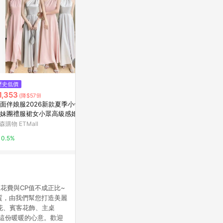
$980
$149
歷史低價
永生雪松 聖誕小樹
牡丹花 INS
1,353
(降$579)
亞洲跨境設計購物平台 Pinkoi
亞洲跨境設計購物
面伴娘服2026新款夏季小個子
妹團禮服裙女小眾高級感婚禮
1%
1%
袍
森購物 ETMall
0.5%
花費與CP值不成正比~
材質，由我們幫您打造美麗
花、賓客花飾、主桌
到這份暖暖的心意。歡迎