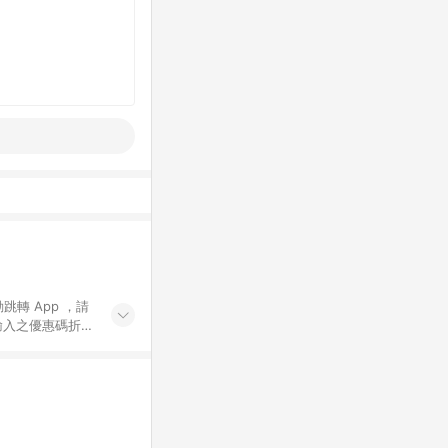
動跳轉 App ，請
輸入之優惠碼折
手動輸入之優惠
行為，不具贈點資
數將於出貨後 45 天
站上之商品規格、
 10. 點數紅包
PP 並完成訂單，不