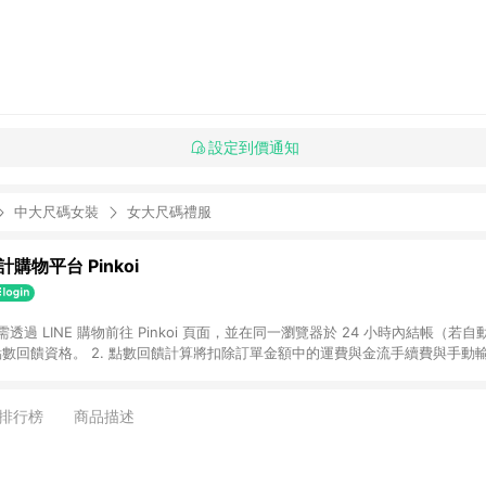
設定到價通知
中大尺碼女裝
女大尺碼禮服
購物平台 Pinkoi
 需透過 LINE 購物前往 Pinkoi 頁面，並在同一瀏覽器於 24 小時內結帳（若自
具點數回饋資格。 2. 點數回饋計算將扣除訂單金額中的運費與金流手續費與手動
點數回饋訂單不得享有 Pinkoi 站方優惠，例如首購優惠，P coins，全站(不包含
E 購物連結到 Pinkoi 以外之網站購買之商品不具贈點資格。 5. 取消訂單或退貨
APP 請更新至Android v4.6.0 / iOS v4.1.5 以上才具贈點資格。 7. 點
排行榜
商品描述
資商品，禮物卡，開館保證金，補運費，攤位費等不具贈點資格。 9. LINE 購物
inkoi 商品資訊頁及購物車不符，以 Pinkoi 購物商品資訊頁及購物車標示為準。
明為準。 11. 若於 LINE 購物前往 Pinkoi 頁面後才首次下載 Pinkoi A