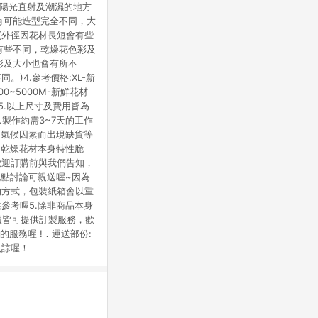
置陽光直射及潮濕的地方
有可能造型完全不同，大
 (外徑因花材長短會有些
會有些不同，乾燥花色彩及
色彩及大小也會有所不
。)4.參考價格:XL-新
00~5000M-新鮮花材
005.以上尺寸及費用皆為
.製作約需3~7天的工作
因氣候因素而出現缺貨等
.乾燥花材本身特性脆
歡迎訂購前與我們告知，
地點討論可親送喔~因為
的方式，包裝紙箱會以重
參考喔5.除非商品本身
花禮皆可提供訂製服務，歡
的服務喔 !．運送部份:
見諒喔！