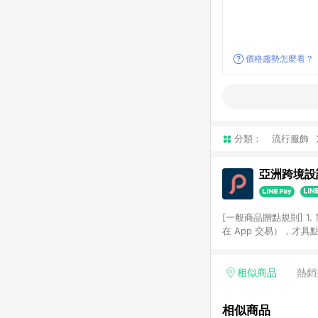
價格趨勢怎麼看？
分類：
流行服飾
亞洲跨境設計
[一般商品贈點規則] 1.
在 App 交易），才
扣。 3. LINE 購物
碼)。 4. 透過 LIN
格，部分退款不在此限。 6. 
相似商品
熱銷
後發送。 8. 群眾募
顏色、價位、贈品如與 P
相似商品
使用規則請以點數紅包活動說