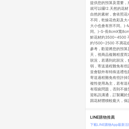
提供您的預算及需要，來
就可以囉!2.天然的
自然的素材，會依照花本身
不同，乾燥花色彩及大小
大小也會有所不同。)-
同。)-S-長8cmX寬
鮮花材約3500~4500
約1500~2500 不凋
參考，歡迎將您的預算及
天，視商品複雜程度而
狀況，若遇到此狀況，
弱，寄送過程難免有些
並會額外有特殊送禮包
寄送過程難免有些許掉
複性使用為主，若有送
有瑕疵問題，否則不接受
迎私訊溝通，訂製屬於您
因花材體積較龐大，保
LINE購物推薦
下載LINE購物App
最新活