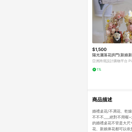
$1,500
陽光灑落花拱門(新娘新
亞洲跨境設計購物平台 Pin
1%
商品描述
婚禮桌花/不凋花、乾
不不不,,,,,絶對不
的婚禮桌花不管是大尺
花、新娘捧花都可以依