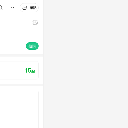
筆記
搶購
15
點