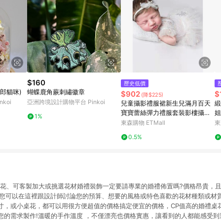
$160
歷史低價
郎貓咪)
蝴蝶鹿角蕨刺繡徽章
$902
$
(降$225)
koi
亞洲跨境設計購物平台 Pinkoi
兒童攝影禮服裙新生兒滿月百天
緞
寶寶蕾絲彈力禮服套裝影樓攝影
姐
1%
道具
晨
東森購物 ETMall
東
0.5%
燥花、可客製加大或挑選花材婚禮裝飾一定要請專業的婚禮佈置嗎?價格昂貴，且
用喔~您可以在這裡跟設計師討論您的預算、想要的風格或特色喜歡的花材種類或
寸，或小桌花，都可以用很方便超值的價格搞定便宜的價格，CP值高的婚禮桌
您的需求製作!溫暖的手作溫度 ，不僅漂亮也價格實惠，讓看到的人都能感受