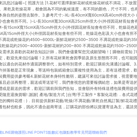
訊息討論喔~[ 照護方法 ]1.花材可選擇新鮮花材或乾燥花材或不淍花，不放
花材、果乾及乾燥花草，都會因為不同的氣候溫度，有不同的顏色，尺寸不同，也
自然的姿態去製作。3.參考尺寸:-XL-長40cmX寬60cmX高40cm外徑大小
也會有所不同。)-L-長30cmX寬30cmX高25cm外徑大小(外徑因花材長短
M-長15cmX寬15cmX高15cm外徑大小(外徑因花材長短會有些不同，乾燥花
8cmX高15cm外徑大小(外徑因花材長短會有些不同，乾燥花色彩及大小也會有所不同
 不凋花或乾燥花約4500~6000L-新鮮花材約2500~3500 不凋花或乾燥花約35
花或乾燥花約2500~4000S-新鮮花材約200~800 不凋花或乾燥花約1500~25
需求及喜歡的花材告知設計師，我們會儘量幫您完成願望呦！[ 購物前需知 ]1
定，歡迎先來信討論喔！2.所有花材果乾會因季節及原生形態而不同，也可能
會以適合的花材作適當調整替代，如有特別需求，歡迎訂購前先溝通討論喔。3
許掉落都是正常現象，寄送時包裝紙箱會以重複性使用為主，若有送禮需求，
裝費用提供參考喔4.新鮮花材本身特性脆弱，建議可來信討論需求後，視需要
落且必須再整理，親送或寄送皆可，我們會視您的需要報價給您，如果是寄送
禮或是親送的需求，歡迎訂購前與我們告知，並會額外有特殊送禮包裝費用提供
隨意退換貨喔! 謝謝[ 產地/製造方式 ]台灣/手工製作＊客製化花禮:．各式
的獨特花禮 : )．目前提供新鮮花藝/乾燥/不凋花藝/果乾自然風訂製/鮮花花禮
護包材也較多，因此不適合超商寄送，訂購花的部份將以貨運寄送為主，還請
動
LINE購物護照
LINE POINTS點數紅包
賺點教學
常見問題
聯絡我們