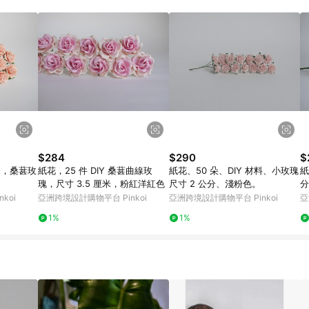
載 Pinkoi APP 後，需透過 LINE 購物前往 Pinkoi 頁面，方享導購資格
$284
$290
$
用品，桑葚玫
紙花，25 件 DIY 桑葚曲線玫
紙花、50 朵、DIY 材料、小玫瑰
紙
瑰，尺寸 3.5 厘米，粉紅洋紅色
尺寸 2 公分、淺粉色。
分
koi
亞洲跨境設計購物平台 Pinkoi
亞洲跨境設計購物平台 Pinkoi
亞
1%
1%