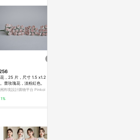
。
256
$290
$290
花，25 片，尺寸 1.5 x1.2 公
紙花，50 片，尺寸 1.5 x2 公
紙花，小號 1
。蕾玫瑰花，淡粉紅色。
分。含苞待放的玫瑰花，紅色。
寸 0.8 厘
洲跨境設計購物平台 Pinkoi
亞洲跨境設計購物平台 Pinkoi
亞洲跨境設計購物
1%
1%
1%