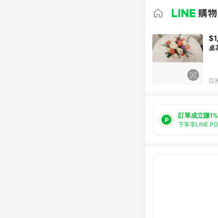
$1
亞洲
訂單成立賺1%
下單享LINE P