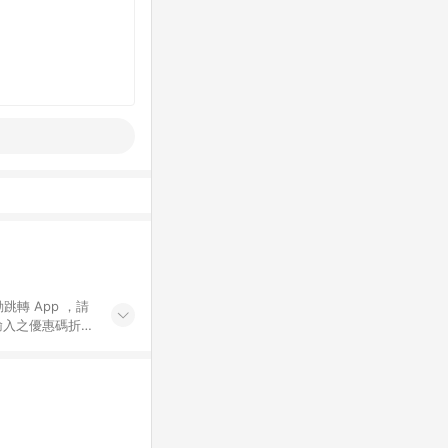
動跳轉 App ，請
輸入之優惠碼折
手動輸入之優惠
行為，不具贈點資
數將於出貨後 45 天
站上之商品規格、
 10. 點數紅包
PP 並完成訂單，不