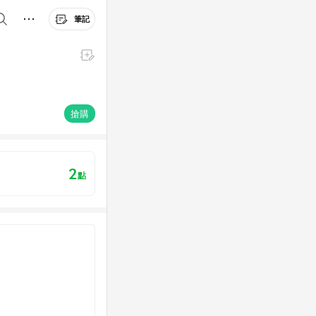
筆記
搶購
2
點