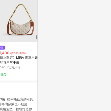
$62,658
$2,155
降價
BURBERRY TB花押字Frances荔
尼龍束繩包 4
7,400
(降$10,400)
枝紋皮革肩背/斜背迷你兩用鎖扣
亞洲跨境設計購物
線上限定】MIRA 馬車主題圖
包-奶茶色
Yahoo購物中心
印花單肩手袋
1%
OACH 官方網站
0.3%
18%
1帶3用│提帶能任意調較長
長時間穿戴也不勒皮
同風格造型，輕鬆打造你