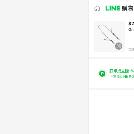
$2
O
亞洲
訂單成立賺1%
下單享LINE P