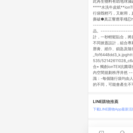
此再生物料有助地球減碳
****水洗牛皮紙**
行袋既輕巧，又耐用，
撕破●真正響應零殘忍https://l
--------------
品。---------------
計，一秒輕鬆貼合，將
不同掀蓋設計，組合專屬
唇膏、紙巾、鎖匙及隨行小物，
_fbf6448dd3_k.jpghttp
535/5214261102
合• 獨創ionTEX
內空間規劃秩序井然 -------
識：-每個隨行袋均由
的不同，可能會產生不
LINE購物推薦
下載LINE購物App
最新活
LINE 購物是匯集購