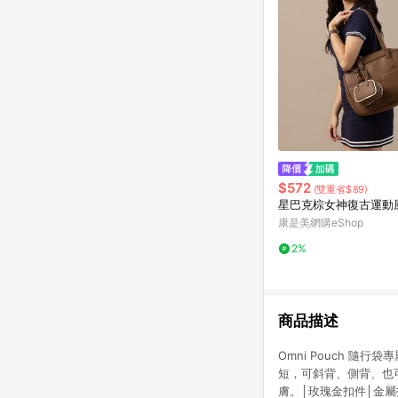
$572
(雙重省$89)
星巴克棕女神復古運動
康是美網購eShop
2%
商品描述
Omni Pouch 隨
短，可斜背、側背、也
膚。│玫瑰金扣件│金