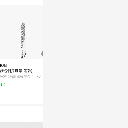
。
168
$16,700
降價
錢包斜揹鏈帶(短款)
十字素鍊 18K玫瑰金項鍊
$3,942
(降$
洲跨境設計購物平台 Pinkoi
點睛品 Chow Sang Sang Group
LESIS｜We
雅項鍊 金/銀 -
1%
2%
Marais 瑪黑家
0.5%