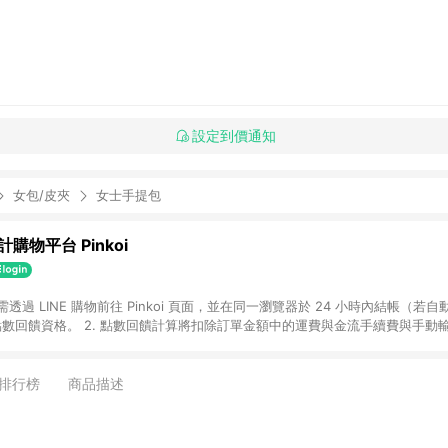
設定到價通知
女包/皮夾
女士手提包
購物平台 Pinkoi
 需透過 LINE 購物前往 Pinkoi 頁面，並在同一瀏覽器於 24 小時內結帳（若自
具點數回饋資格。 2. 點數回饋計算將扣除訂單金額中的運費與金流手續費與手動
點數回饋訂單不得享有 Pinkoi 站方優惠，例如首購優惠，P coins，全站(不包含
E 購物連結到 Pinkoi 以外之網站購買之商品不具贈點資格。 5. 取消訂單或退貨
APP 請更新至Android v4.6.0 / iOS v4.1.5 以上才具贈點資格。 7. 點
排行榜
商品描述
資商品，禮物卡，開館保證金，補運費，攤位費等不具贈點資格。 9. LINE 購物
inkoi 商品資訊頁及購物車不符，以 Pinkoi 購物商品資訊頁及購物車標示為準。
明為準。 11. 若於 LINE 購物前往 Pinkoi 頁面後才首次下載 Pinkoi A