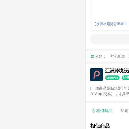
價格趨勢怎麼看？
分類：
鞋包配飾
亞洲跨境設計
[一般商品贈點規則] 1.
在 App 交易），才
扣。 3. LINE 購物
碼)。 4. 透過 LIN
格，部分退款不在此限。 6. 
相似商品
熱銷
後發送。 8. 群眾募
顏色、價位、贈品如與 P
相似商品
使用規則請以點數紅包活動說