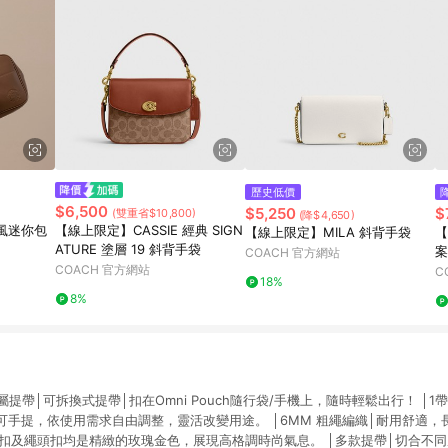
歷史低價
$6,500
$5,250
$
(雙重省$10,800)
(降$4,650)
風迷你包
【線上限定】CASSIE 經典 SIGN
【線上限定】MILA 斜背手袋
【
ATURE 塗層 19 斜背手袋
案
COACH 官方網站
COACH 官方網站
C
18%
8%
行袋專屬提帶│可拆換式提帶│扣在Omni Pouch隨行袋/手機上，隨時輕鬆出行！ │
可手提，依使用需求自由調整，靈活改變用途。 │6MM 粗繩編織│耐用舒適，
屬扣及繩頭扣均是精緻的玫瑰金色，展現高格調時尚氣息。 │多款提帶│切合不