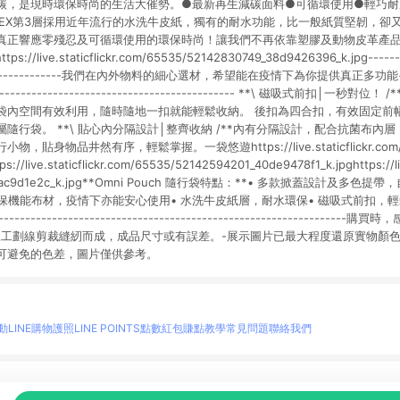
，是現時環保時尚的生活大催勢。●最新再生減碳面料●可循環使用●輕巧耐用**
ionTEX第3層採用近年流行的水洗牛皮紙，獨有的耐水功能，比一般紙質堅韌，
真正響應零殘忍及可循環使用的環保時尚！讓我們不再依靠塑膠及動物皮革產
ive.staticflickr.com/65535/52142830749_38d9426396_k.jpg---------
--------------------我們在內外物料的細心選材，希望能在疫情下為你提供真正
----------------------------------------------- **\ 磁吸式前扣│一秒
袋內空間有效利用，隨時隨地一扣就能輕鬆收納。 後扣為四合扣，有效固定前
隨行袋。 **\ 貼心內分隔設計│整齊收納 /**內有分隔設計，配合抗菌布內
貼身物品井然有序，輕鬆掌握。一袋悠遊https://live.staticflickr.com/65
s://live.staticflickr.com/65535/52142594201_40de9478f1_k.jpghttps://liv
8_c6ac9d1e2c_k.jpg**Omni Pouch 隨行袋特點：**• 多款掀蓋設計及多色
抗菌環保機能布材，疫情下亦能安心使用• 水洗牛皮紙層，耐水環保• 磁吸式前扣，
----------------------------------------------------------
人工劃線剪裁縫紉而成，成品尺寸或有誤差。-展示圖片已最大程度還原實物顏
可避免的色差，圖片僅供參考。
動
LINE購物護照
LINE POINTS點數紅包
賺點教學
常見問題
聯絡我們
物情報與商品資訊的整合性平台，並依購物情報中的趨勢與風格做合作網路商家的延伸商