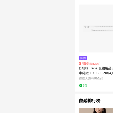
符合導購資格；承上，首次下
降價
$456
(降$126)
(預購) Trixie 寵物用
牽繩鏈 L-XL: 80 cm/4,
X21963)
德蔻天然有機產品
3%
熱銷排行榜