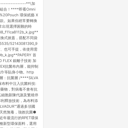
--------------**\加
組合！****即看Omni
mni%20Pouch 環保紙藝 X
袋款。如果你經常要轉換
常出現選擇困難的時
11ca8112b_k.jpg**
**可拆換式掀蓋，搭配不同袋
5/52143081390_9
背、側背、也可手提，依使用需
b_k.jpg**PAPERY 首
0 FLEX 銀離子技術 加
TEX抗菌布內層，能抑制
等貼身小物。http
 第1層：抗菌層 /****SILVA
環保布料中注入抗菌科技:
不是藥物，對病毒不會有抗
其細胞新陳代謝及繁殖停
新的專利釋放技術，為布料添
ADUR™️通過多項國
。●銀離子天然無毒，強效抗菌●
用近年最流行的RPET環保
的一種新型環保面料，選用