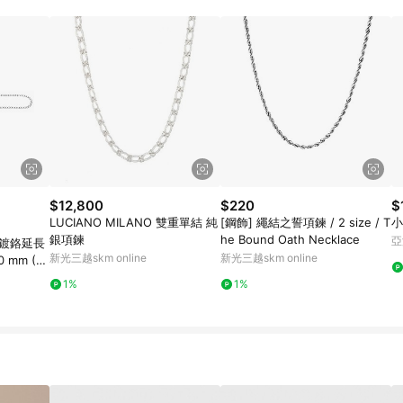
載 Pinkoi APP 後，需透過 LINE 購物前往 Pinkoi 頁面，方享導購資格
$12,800
$220
$
LUCIANO MILANO 雙重單結 純
[鋼飾] 繩結之誓項鍊 / 2 size / T
小
銀項鍊
he Bound Oath Necklace
亞
品 鍍鉻延長
新光三越skm online
新光三越skm online
0 mm (T
1%
1%