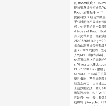
的 #ootd長度：1150mm (可
配掀蓋及提帶打造你的Omn
Pouch所有配件 → ** ht
抗菌科技 X 組合式
手袋以配合不同場合/
候，你需要的是一款能隨時輕鬆轉換
4 types of Pou
身及提帶顏色，輕鬆讓日常搭配跟
25a0629f6_k.j
求自由調整提帶輕易改變隨行袋用途。
創 ionTEX 功能布，安
入到RPET環保紡織料
使用過口罩上的細菌分
s://live.staticfli
DUR™️ 930 Fl
SILVADUR™️ 
藥性機制，不受細菌及
頓直至死亡，因而達至天然
上超效能防護，並可抑制
際認證檢測 US EPA(EP
抑制微生物生長，長效除臭
紡織料（Recycled