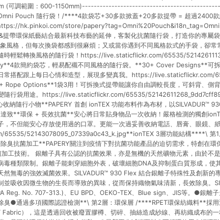
調範圍：600-1150mm)------------------------------------------------
i Pouch 隨行袋！/****4款袋芯+30多款掀蓋+20多款提帶 = 超過2400款
tps://hk.pinkoi.com/store/papery?tag=Omni%20Pouch&i18n_tag=O
掀蓋&提帶環保紙藝結合最新科技布藝的延伸，客製化抗菌隨行袋，打造你的專屬
形象風格，但每次換袋都感到很麻煩；又或當你遇到不同風格款式的手袋，卻常
風格的隨行袋！https://live.staticflickr.com/65535/52142611138_f
ch Body**4款簡約袋芯，輕易配襯不同風格的隨行袋。**30+ Cover Designs
上每日心情和造型，展現多變真我。https://live.staticflickr.com/6553
pg**20+ Rope Options**1袋3用！可拆換式提帶能讓你自由調較長度，可斜
https://live.staticflickr.com/65535/52142611268_9dd7cff89
心收納隨行小物**PAPERY 首創 ionTEX 功能布料作為布材，以SILVADUR™️ 93
，達致**環保 + 長效抗菌**安心將日常貼身物品一次收納！嚴格檢測的獨創ion
子，不但能安心存放使用過的口罩。更能一次過妥善收納電話、唇膏、眼鏡、紙巾
ckr.com/65535/52143078095_07339a0c43_k.jpg**ionTEX 3層功能結構****\
ex 銀離子除臭抗菌加工**PAPERY關注到疫情下對抗菌功能產品的迫切需求，特創在
銀離子抗菌加工技術。 銀離子具有公認的抗菌效果，亦是無機的天然礦物元素，由於
病毒種類限制。銀離子能刺穿細胞外表，破壞細胞DNA及抑制蛋白質形成，使
無毒的強效滅菌效果。SILVADUR™️ 930 Flex 結合銀離子特殊性及創
並吸收因微生物的生長而導致的異味，從而保持織物氣味清新，長效除臭。SILV
A Reg. No. 707-313.)、EU BPD、OEKO-TEX、Blue sign、JIS等
●通過多項國際認證檢測**\ 第2層：環保層 /****RPET環保紡織料**採
 PET Fabric），這是透過回收被廢置膠樽、切碎、抽絲造成紗線、再紡織成布