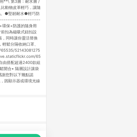
\ 第3層：耐水層 /
卻又比動物皮革輕巧，讓隨
品。●堅韌耐水●輕巧防
-------------------
多功能+環保+防護的隨身用
對位！ /**前扣為磁吸式鈕扣設
幅，同時讓你靈活替換
層，輕鬆分隔收納口罩、
535/52143081275
e.staticflickr.com/65
提帶，自由搭配超過2400款組
輕鬆開合• 隔層設計讓袋
--購買時，感謝您對以下幾點認
色，因顯示器或環境光線
品推薦，商品資料更新會有