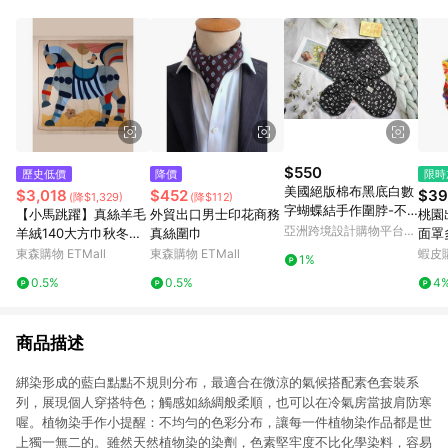
Android v4.6.0 / iOS v4.1.5 以上才具贈點資格。 7. 點數將於出
貨後 45 天後發送。 8. 群眾募資商品，禮物卡，開館保證金，補
運費，攤位費等不具贈點資格。 9. LINE 購物站上之商品規格、
顏色、價位、贈品如與 Pinkoi 商品資訊頁及購物車不符，以
Pinkoi 購物商品資訊頁及購物車標示為準。 10. 點數紅包使用規
則請以點數紅包活動說明為準。 11. 若於 LINE 購物前往 Pinkoi
頁面後才首次下載 Pinkoi APP 並完成訂單，不符合導購資格；承
上，首次下載 Pinkoi APP 後，需透過 LINE 購物前往 Pinkoi 頁
面，方享導購資格。
$550
歷史低價
降價
限時
美國絕版棉布黑底白數
$3,018
$452
$39
(降$1,329)
(降$112)
字蝴蝶結手作圍脖-不
【小馬跳躍】真絲羊毛
外貿出口男士印花商務
桃園
分年齡圍脖-圍巾-脖圍
亞洲跨境設計購物平台
羊絨140大方巾秋冬夏
真絲圍巾
面罩
Pinkoi
季薄款保暖絲絨披肩
步騎
東森購物 ETMall
東森購物 ETMall
蝦皮
1%
腕圍
0.5%
0.5%
4
商品描述
綁染形成的藍白點點不規則分布，最適合在微涼的氣候搭配素色套裝系
列，展現個人穿搭特色；觸感如絲綢般柔順，也可以在冷氣房當披肩防寒
喔。植物染手作小提醒：不均勻的色彩分布，讓每一件植物染作品都是世
上獨一無二的。雖然天然植物染的染劑，色素堅牢度不比化學染料，容易