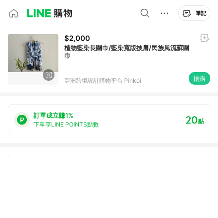
筆記
$2,000
植物藍染長圍巾/藍染寬版披肩/民族風流蘇圍
巾
搶購
亞洲跨境設計購物平台 Pinkoi
訂單成立賺1%
20
點
下單享LINE POINTS點數