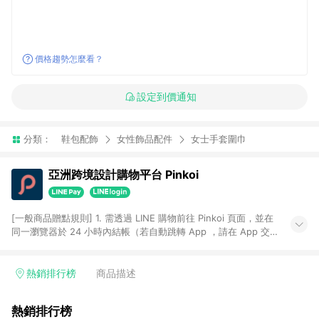
價格趨勢怎麼看？
設定到價通知
分類：
鞋包配飾
女性飾品配件
女士手套圍巾
亞洲跨境設計購物平台 Pinkoi
[一般商品贈點規則] 1. 需透過 LINE 購物前往 Pinkoi 頁面，並在
同一瀏覽器於 24 小時內結帳（若自動跳轉 App ，請在 App 交
易），才具點數回饋資格。 2. 點數回饋計算將扣除訂單金額中的
運費與金流手續費與手動輸入之優惠碼折扣。 3. LINE 購物點數
回饋訂單不得享有 Pinkoi 站方優惠，例如首購優惠，P coins，
熱銷排行榜
商品描述
全站(不包含手動輸入之優惠碼)。 4. 透過 LINE 購物連結到
Pinkoi 以外之網站購買之商品不具贈點資格。 5. 取消訂單或退貨
熱銷排行榜
行為，不具贈點資格，部分退款不在此限。 6. APP 請更新至