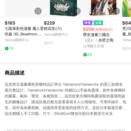
$165
$229
$64
七龍珠彩色漫畫 魔人普
燈花笑(六)
荒川
$258
(雙重省$31)
烏篇 (6)_Readmoo 讀
書_良
Yahoo購物中心
歷史漫畫三國志
墨電子書
Yahoo購物中心
（三）：赤壁之戰
Yah
0%
台灣樂天市場
1%
0
5%
商品描述
這是東京漫畫橘色與獨特設計單位 YamanoteYamanote 的第三款聯名
風呂敷設計。YamanoteYamanote 持續以山手線為靈感，創作各種獨特
的圖案。氣味、聲音、各種形狀……這些從東京獨特氛圍汲取的靈感而誕
生的圖像設計，讓這款風呂敷光是看著就令人心情愉悅。可用作絲巾、包
包，或作為掛畫裝飾。請盡情享受多樣的使用方式。這款日本製風呂敷，
由京都職人手工印製。尺寸：90x90cm雙色印刷日本製造可水洗
LINE 購物是匯集購物情報與商品資訊的整合性平台，並依購物情報中的趨勢與