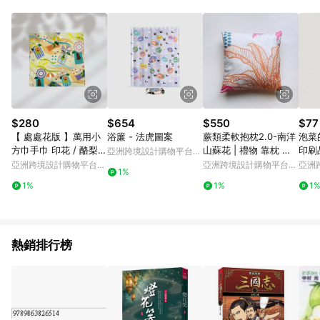
Android v4.6.0 / iOS v4.1.5 以上才具贈點資格。 7. 點數將於出
貨後 45 天後發送。 8. 群眾募資商品，禮物卡，開館保證金，補
運費，攤位費等不具贈點資格。 9. LINE 購物站上之商品規格、
顏色、價位、贈品如與 Pinkoi 商品資訊頁及購物車不符，以
Pinkoi 購物商品資訊頁及購物車標示為準。 10. 點數紅包使用規
則請以點數紅包活動說明為準。 11. 若於 LINE 購物前往 Pinkoi
頁面後才首次下載 Pinkoi APP 並完成訂單，不符合導購資格；承
上，首次下載 Pinkoi APP 後，需透過 LINE 購物前往 Pinkoi 頁
面，方享導購資格。
$280
$654
$550
$77
【 處處花版 】萬用小
浴簾 - 法虎圖案
蕨類柔軟抱枕2.0-南洋
泡菜
方巾手巾 印花 / 酪梨去
山蘇花 | 禮物 靠枕 午
印刷
亞洲跨境設計購物平台
海邊
睡枕 靠墊 客廳 沙發
Pinkoi
亞洲跨境設計購物平台
亞洲跨境設計購物平台
亞洲
1%
Pinkoi
Pinkoi
Pinko
1%
1%
1
熱銷排行榜