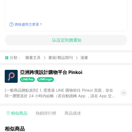
價格趨勢怎麼看？
設定到價通知
分類：
圖書文具
書籍/雜誌期刊
漫畫
亞洲跨境設計購物平台 Pinkoi
[一般商品贈點規則] 1. 需透過 LINE 購物前往 Pinkoi 頁面，並在
同一瀏覽器於 24 小時內結帳（若自動跳轉 App ，請在 App 交
易），才具點數回饋資格。 2. 點數回饋計算將扣除訂單金額中的
運費與金流手續費與手動輸入之優惠碼折扣。 3. LINE 購物點數
回饋訂單不得享有 Pinkoi 站方優惠，例如首購優惠，P coins，
相似商品
熱銷排行榜
商品描述
全站(不包含手動輸入之優惠碼)。 4. 透過 LINE 購物連結到
Pinkoi 以外之網站購買之商品不具贈點資格。 5. 取消訂單或退貨
相似商品
行為，不具贈點資格，部分退款不在此限。 6. APP 請更新至