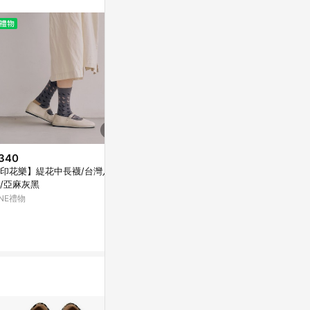
。
340
$4,600
降價
印花樂】緹花中長襪/台灣八
光澤色塊-方頭低跟穆勒鞋-棕色
$4,517
(降$1,
/亞麻灰黑
亞洲跨境設計購物平台 Pinkoi
赤足皮革鞋子
INE禮物
平底鞋、休閒
1%
亞洲跨境設計購物
1%