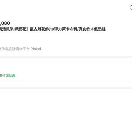
,080
【樂活風采 蝶戀花】復古雕花飾扣/彈力萊卡布料/真皮軟木氣墊鞋
跨境設計購物平台 Pinkoi
OINTS點數