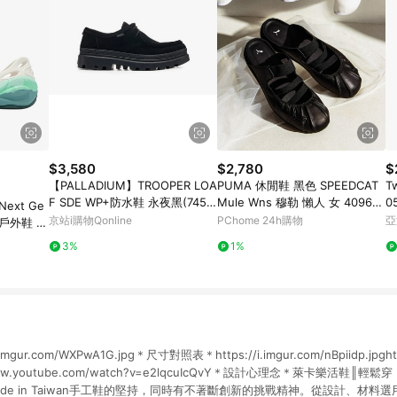
$3,580
$2,780
$
【PALLADIUM】TROOPER LOA
PUMA 休閒鞋 黑色 SPEEDCAT
T
F SDE WP+防水鞋 永夜黑(7459
Mule Wns 穆勒 懶人 女 409618
0
Next Ge
1-008)
01
京站i購物Qonline
PChome 24h購物
亞
 戶外鞋 溯
3%
1%
gur.com/WXPwA1G.jpg＊尺寸對照表＊https://i.imgur.com/nBpiidp.jpghttp
://www.youtube.com/watch?v=e2lqcuIcQvY＊設計心理念＊萊卡樂活鞋
de in Taiwan手工鞋的堅持，同時有不著斷創新的挑戰精神。從設計、材料