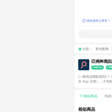
價格趨勢怎麼看？
分類：
鞋包配飾
亞洲跨境設計
[一般商品贈點規則] 1.
在 App 交易），才
扣。 3. LINE 購物
碼)。 4. 透過 LIN
格，部分退款不在此限。 6. 
相似商品
熱銷
後發送。 8. 群眾募
顏色、價位、贈品如與 P
相似商品
使用規則請以點數紅包活動說