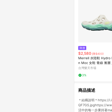
降價
$2,580
(降$400)
Merrell 水陸鞋 Hydro 
n Moc 女鞋 青綠 漸層
溪鞋 ML00003584
台灣樂天市場
3%
商品描述
＊結構說明＊https://i.im
QF7GS.jpghttps
活中的每一步秉持著ma