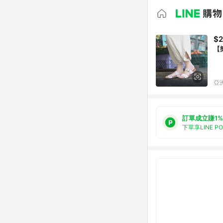
$2
亞洲
訂單成立賺1%
下單享LINE P