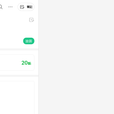
筆記
搶購
20
點