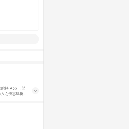
動跳轉 App ，請
輸入之優惠碼折
手動輸入之優惠
行為，不具贈點資
數將於出貨後 45 天
站上之商品規格、
 10. 點數紅包
PP 並完成訂單，不