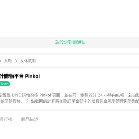
設定到價通知
女鞋
女休閒鞋
購物平台 Pinkoi
 需透過 LINE 購物前往 Pinkoi 頁面，並在同一瀏覽器於 24 小時內結帳（若自
具點數回饋資格。 2. 點數回饋計算將扣除訂單金額中的運費與金流手續費與手動
點數回饋訂單不得享有 Pinkoi 站方優惠，例如首購優惠，P coins，全站(不包含
E 購物連結到 Pinkoi 以外之網站購買之商品不具贈點資格。 5. 取消訂單或退貨
APP 請更新至Android v4.6.0 / iOS v4.1.5 以上才具贈點資格。 7. 點
排行榜
商品描述
資商品，禮物卡，開館保證金，補運費，攤位費等不具贈點資格。 9. LINE 購物
inkoi 商品資訊頁及購物車不符，以 Pinkoi 購物商品資訊頁及購物車標示為準。
明為準。 11. 若於 LINE 購物前往 Pinkoi 頁面後才首次下載 Pinkoi A