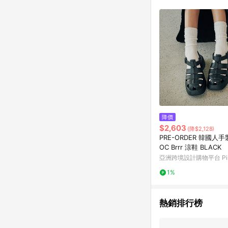
符合導購資格；承上，首次下
降價
$2,603
(降$2,128)
PRE-ORDER 韓國人手
OC Brrr 涼鞋 BLACK
亞洲跨境設計購物平台 Pin
1%
熱銷排行榜