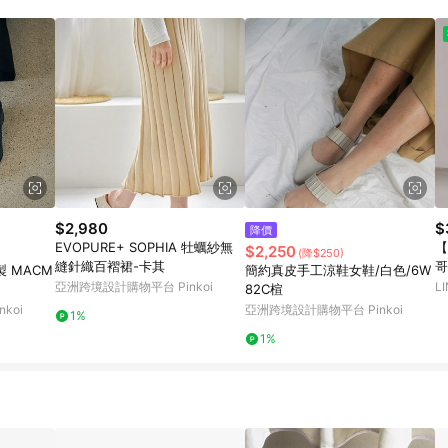
載 Pinkoi APP 後，需透過 LINE 購物前往 Pinkoi 頁面，方享導購資格
$2,980
$
降價
EVOPURE+ SOPHIA 牡蠣紗無
【
$2,250
(降$250)
縫針織百褶裙-卡其
哥
製 MACM
簡約真皮手工涼鞋女鞋/白色/6W
亞洲跨境設計購物平台 Pinkoi
L
82C楦
koi
亞洲跨境設計購物平台 Pinkoi
1%
1%