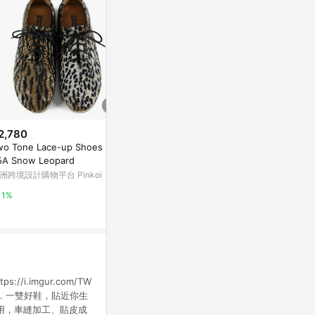
2,780
降價
wo Tone Lace-up Shoes M11
$1,690
$2,380
(雙重省
(降$1,600)
5A Snow Leopard
女款白色DW
軟實力 經典學院風超輕量厚彈瑪
洲跨境設計購物平台 Pinkoi
2B7UR
莉珍運動鞋 灰 (5M3135)
The North Fac
FAIR LADY & FANCY EVA
1%
15%
5%
s://i.imgur.com/TW
║輕鬆穿．一雙好鞋，貼近你生
選用，車縫加工、貼皮成