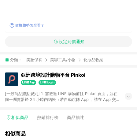
價格趨勢怎麼看？
設定到價通知
分類：
美妝保養
美容工具/小物
化妝品收納
亞洲跨境設計購物平台 Pinkoi
[一般商品贈點規則] 1. 需透過 LINE 購物前往 Pinkoi 頁面，並在
同一瀏覽器於 24 小時內結帳（若自動跳轉 App ，請在 App 交
易），才具點數回饋資格。 2. 點數回饋計算將扣除訂單金額中的
運費與金流手續費與手動輸入之優惠碼折扣。 3. LINE 購物點數
回饋訂單不得享有 Pinkoi 站方優惠，例如首購優惠，P coins，
相似商品
熱銷排行榜
商品描述
全站(不包含手動輸入之優惠碼)。 4. 透過 LINE 購物連結到
Pinkoi 以外之網站購買之商品不具贈點資格。 5. 取消訂單或退貨
相似商品
行為，不具贈點資格，部分退款不在此限。 6. APP 請更新至