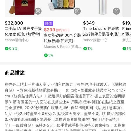
$32,800
$349
$19
降價
二手品 LV 漆亮皮手提
Time Leisure 伸縮式
Prim
$299
(降$200)
化妝盒 紅色 (無背帶)
旅行攜帶分裝香水瓶/
ni職
多功能矽膠100ml分裝
壓瓶/空瓶(附漏斗)
Yahoo購物中心
Yahoo購物中心
新光三
瓶旅行組(芥末黃)
Mamas & Papas 英國第
0.3%
1%
1
一育兒品牌
5%
商品描述
在你身上貼上一片仙人掌，不怕它們飄走，可靜靜地伴你數天。《關於紋
身貼》－彩色清新植物系紋身貼，一套七款－整張紋身貼尺寸7cm x 17.7
cm《紋身貼使用方法》1. 把選擇好的圖案沿邊剪下2. 撕去表面的透明膠
膜3. 將有圖案的一方面貼在皮膚些上4. 用濕布或海棉輕拍在貼紙上直至
完全濕透5. 20-30秒後將白底紙去掉6. 自然風乾即可《貼後注意事項》
1. 貼上後2小時盡量不要碰水2. 貼後當天洗澡，盡量不要用力搓貼的部位
3. 假如要泡浴時間不能過長，溫度過高會影響紙的牢固《貼後保持時
間》一般紋身貼可保持3-5天，如手背或手指位保持天數會較短，因為會