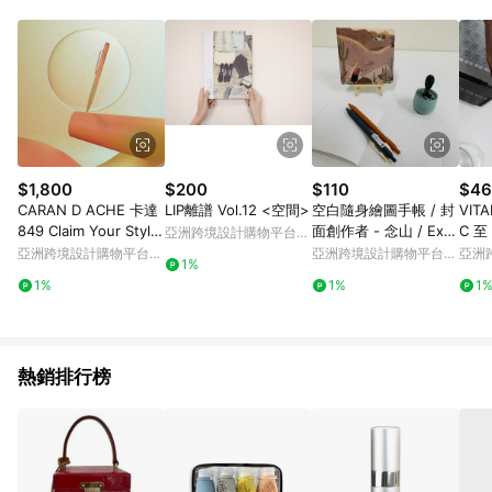
Android v4.6.0 / iOS v4.1.5 以上才具贈點資格。 7. 點數將於出
貨後 45 天後發送。 8. 群眾募資商品，禮物卡，開館保證金，補
運費，攤位費等不具贈點資格。 9. LINE 購物站上之商品規格、
顏色、價位、贈品如與 Pinkoi 商品資訊頁及購物車不符，以
Pinkoi 購物商品資訊頁及購物車標示為準。 10. 點數紅包使用規
則請以點數紅包活動說明為準。 11. 若於 LINE 購物前往 Pinkoi
頁面後才首次下載 Pinkoi APP 並完成訂單，不符合導購資格；承
上，首次下載 Pinkoi APP 後，需透過 LINE 購物前往 Pinkoi 頁
面，方享導購資格。
$1,800
$200
$110
$46
CARAN D ACHE 卡達
LIP離譜 Vol.12 <空間>
空白隨身繪圖手帳 / 封
VITA
849 Claim Your Style
面創作者 - 念山 / Expl
C 至
亞洲跨境設計購物平台
V - 日光石粉 免費刻字
ore
器 -
Pinkoi
亞洲跨境設計購物平台
亞洲跨境設計購物平台
亞洲
1%
Pinkoi
Pinkoi
Pinko
1%
1%
1
熱銷排行榜