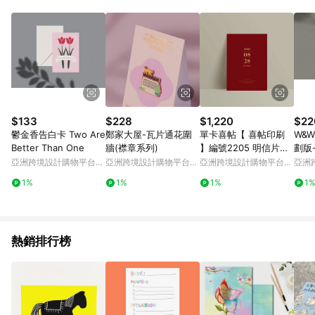
Android v4.6.0 / iOS v4.1.5 以上才具贈點資格。 7. 點數將於出
貨後 45 天後發送。 8. 群眾募資商品，禮物卡，開館保證金，補
運費，攤位費等不具贈點資格。 9. LINE 購物站上之商品規格、
顏色、價位、贈品如與 Pinkoi 商品資訊頁及購物車不符，以
Pinkoi 購物商品資訊頁及購物車標示為準。 10. 點數紅包使用規
則請以點數紅包活動說明為準。 11. 若於 LINE 購物前往 Pinkoi
頁面後才首次下載 Pinkoi APP 並完成訂單，不符合導購資格；承
上，首次下載 Pinkoi APP 後，需透過 LINE 購物前往 Pinkoi 頁
面，方享導購資格。
$133
$228
$1,220
$22
鬱金香告白卡 Two Are
鄭家大屋-瓦片通花圍
單卡喜帖【 喜帖印刷
W&
Better Than One
牆(襟章系列)
】編號2205 明信片喜
劃版
帖 少量喜帖 喜帖設
手寫
亞洲跨境設計購物平台
亞洲跨境設計購物平台
亞洲跨境設計購物平台
亞洲
Pinkoi
Pinkoi
Pinkoi
Pinko
1%
1%
1%
1
熱銷排行榜