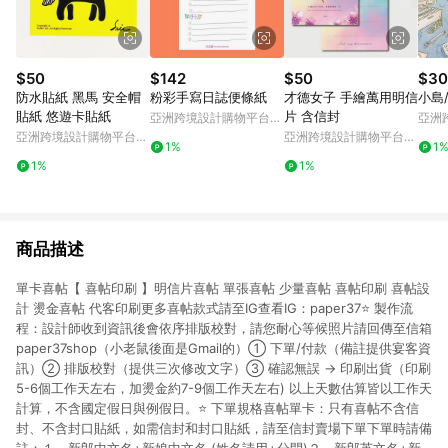
$50
$142
$50
$30
防水貼紙 黑馬 安全帽
粉彩手寫日誌便條紙
才德女子 手繪萬用明信
小島
貼紙 悠遊卡貼紙
片 含信封
亞洲跨境設計購物平台
亞洲
Pinkoi
Pinko
亞洲跨境設計購物平台
亞洲跨境設計購物平台
1%
1
Pinkoi
Pinkoi
1%
1%
商品描述
單卡喜帖【 喜帖印刷 】明信片喜帖 單張喜帖 少量喜帖 喜帖印刷 喜帖設
計 燙金喜帖 代客印刷更多喜帖款式請至IG查看IG：paper37⭐️ 製作流
程：設計師收到資訊後會依序排版校對，請您耐心等候照片請回傳至信箱
paper37shop（小老鼠後面是Gmail的）① 下單/付款（備註提供宴客資
訊）② 排版校對（提供三次修改文字）③ 確認無誤 → 印刷出貨（印刷
5-6個工作天左右，加燙金約7-9個工作天左右) 以上天數估算皆以工作天
計算，不含國定假日與例假日。⭐️ 下單規格喜帖單卡：只有喜帖不含信
封、不含封口貼紙，如需信封和封口貼紙，請至信封賣場下單下單時請備