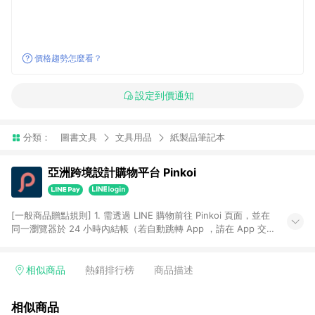
價格趨勢怎麼看？
設定到價通知
分類：
圖書文具
文具用品
紙製品筆記本
亞洲跨境設計購物平台 Pinkoi
[一般商品贈點規則] 1. 需透過 LINE 購物前往 Pinkoi 頁面，並在
同一瀏覽器於 24 小時內結帳（若自動跳轉 App ，請在 App 交
易），才具點數回饋資格。 2. 點數回饋計算將扣除訂單金額中的
運費與金流手續費與手動輸入之優惠碼折扣。 3. LINE 購物點數
回饋訂單不得享有 Pinkoi 站方優惠，例如首購優惠，P coins，
相似商品
熱銷排行榜
商品描述
全站(不包含手動輸入之優惠碼)。 4. 透過 LINE 購物連結到
Pinkoi 以外之網站購買之商品不具贈點資格。 5. 取消訂單或退貨
相似商品
行為，不具贈點資格，部分退款不在此限。 6. APP 請更新至