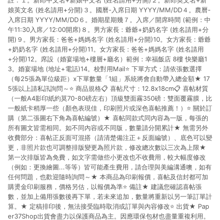
註：１。新郎中文名+新娘中文名 (姓名請用+分開)２。新郎英文名+新
娘英文名 (姓名請用+分開)３。國曆-入席日期 YYYY/MM/DD４。農曆-
入席日期 YYYY/MM/DD６。婚期星期幾７。入席／開席時間 (範例：中
午11:30入席／12:00開席)８。男方家長 : 爺爺+奶奶名字 (姓名請用+分
開)９。男方家長 : 爸爸+媽媽名字 (姓名請用+分開)10。女方家長 : 爺爺
+奶奶名字 (姓名請用+分開)11。女方家長 : 爸爸+媽媽名字 (姓名請用
+分開)12。席設（婚宴場地+樓層+廳名）範例：幸福飯店 8樓 快樂廳1
3。婚宴場地 (地址+電話)14。校對用Mail⭐️ 下單方式：請依張數選擇
（每25張為單位級距）x下單數量「1組」系統將會自動帶入總金額★ 17
5張以上請私訊詢問～⭐️ 商品規格📋 喜帖尺寸：12.8x18cm📋 喜帖材質
（一般A4影印紙約莫70-80磅左右）頂級雙面霧350磅：雙面覆霧膜，比
一般紙卡稍厚一些（顏色表現佳，印刷照片或深色喜帖推薦！）⭐️ 關於訂
購（第二張圖右下角為喜帖編號）★ 喜帖同款式同內容為一版，每張的
所有圖文皆需相同。如不同內容或不同版，數量請分開累計★ 無需另外
收費部分：喜帖正反面可混搭（請清楚備注正＋反面編號）、底色可以變
更，非照片款也可調整排版變更為照片款，修改總次數以三次為上限★
第一次排版皆為免費，如文字需做些小更改也不收費用，較大幅度修改
（例如：更換繪圖...等等）皆可能產生費用，請合理與美編溝通噢，如有
任何問題，也歡迎隨時詢問～★ 本商品為印刷報價，喜帖及信封都可加
購燙金印刷服務，價格另估，以報價為準⭐️ 備註★ 建議您確認喜帖張
數，並加上備用張數後再下單，若未來追加，數量將重新以另一筆訂單計
算。★ 定稿排印後，無法接受臨時取消或訂單與內容修改⭐️ 出貨★ Pap
er37Shop出貨會盡力以保護商品為主。因應環保包材也盡量重複利用。