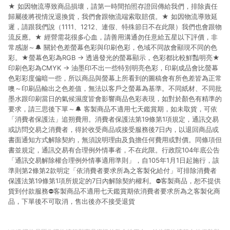
★ 如因物流導致商品損壞，請第一時間拍照存證回傳給我們，排除責任
歸屬後將視情況退換貨，我們會跟物流端索取賠償。★ 如因物流導致延
遲，請跟我們說（1111、1212、連假、特殊節日不在此限）我們也會跟物
流反應。★ 經營需花很多心血，請善用溝通勿任意給五星以下評價，非
常感謝～🔔 關於色差螢幕色彩與印刷色彩，色域不同故會顯現不同的色
彩。★螢幕色彩為RGB → 透過發光的螢幕顯示，色彩都比較鮮豔明亮★
印刷色彩為CMYK → 油墨印不出一些特別明亮色彩，印刷成品會比螢幕
色彩彩度偏暗一些，所以商品與螢幕上所看到的圖稿會有所色差皆為正常
噢～印刷品輸出之色差值，無法以客戶之螢幕為基準。不同紙材、不同批
墨水跟印刷當日的氣候濕度皆會影響商品色彩表現，如對於顏色有精準的
要求，請三思後下單～🔔 客製商品不適用七天鑑賞期，如未取貨，可依
「消費者保護法」追朔費用。消費者保護法第19條第1項規定，通訊交易
或訪問交易之消費者，得於收受商品或接受服務後7日內，以退回商品或
書面通知方式解除契約，無須說明理由及負擔任何費用或對價。同條項但
書並規定，通訊交易有合理例外情事者，不在此限。行政院104年底公告
「通訊交易解除權合理例外情事適用準則」，自105年1月1日起施行，該
準則第2條第2款明定「依消費者要求所為之客製化給付」可排除消費者
保護法第19條第1項所規定的7日內解除契約權利。⛔️客製商品，恕不提供
貨到付款服務⛔️客製商品不適用七天鑑賞期依消費者要求所為之客製化商
品，下單後不可取消，售出後亦不接受退貨