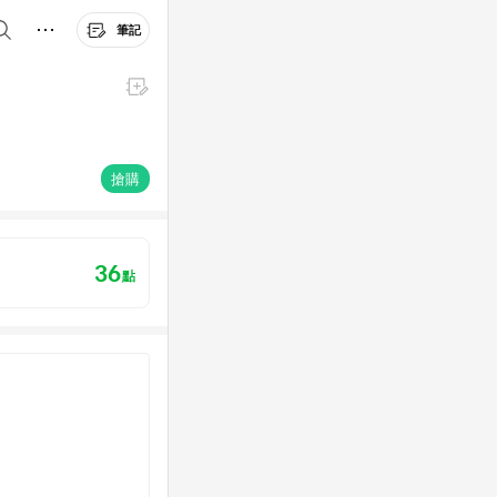
筆記
搶購
36
點