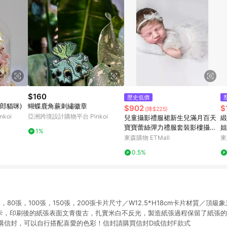
$160
歷史低價
郎貓咪)
蝴蝶鹿角蕨刺繡徽章
$902
$
(降$225)
koi
亞洲跨境設計購物平台 Pinkoi
兒童攝影禮服裙新生兒滿月百天
緞
寶寶蕾絲彈力禮服套裝影樓攝影
姐
1%
道具
晨
東森購物 ETMall
東
0.5%
，80張，100張，150張，200張卡片尺寸／W12.5*H18cm卡片材質／頂
牙卡，印刷後的紙張表面文青復古，扎實米白不反光，製造紙張過程保留了紙張
購信封，可以自行搭配喜愛的色彩！信封請購買信封D或信封F款式