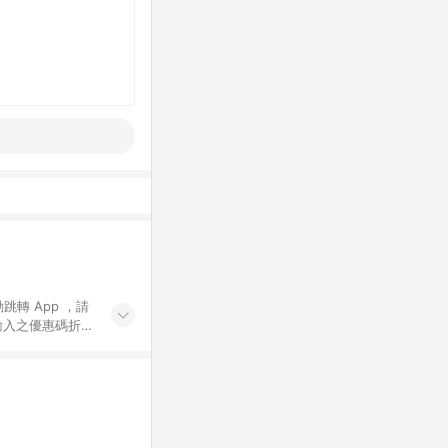
動跳轉 App ，請
輸入之優惠碼折
手動輸入之優惠
行為，不具贈點資
數將於出貨後 45 天
站上之商品規格、
 10. 點數紅包
PP 並完成訂單，不