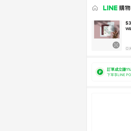
$3
W
亞洲
訂單成立賺1%
下單享LINE P