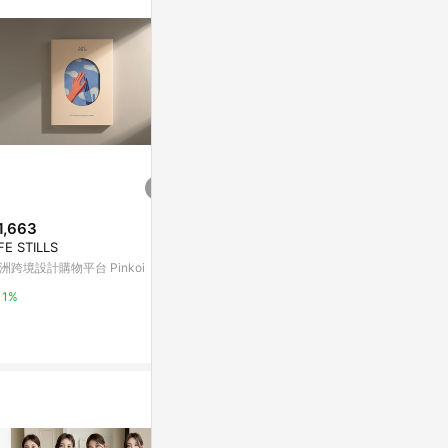
。
1,663
$399
$220
FE STILLS
洛可可草莓WELKIN 手創_手工
W&W婚卡盛宴
書/筆記本/手帳/日記本-春日手繪
花園萬用卡-手
洲跨境設計購物平台 Pinkoi
小花
入
亞洲跨境設計購物平台 Pinkoi
亞洲跨境設計購物
1%
1%
1%