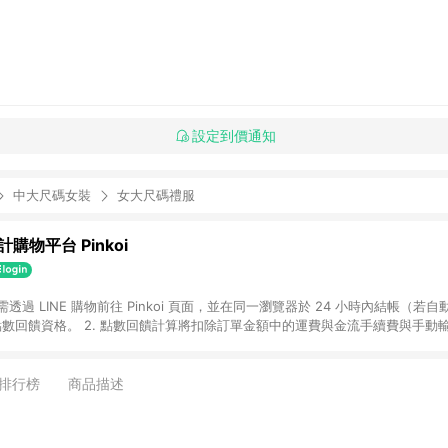
設定到價通知
中大尺碼女裝
女大尺碼禮服
購物平台 Pinkoi
 需透過 LINE 購物前往 Pinkoi 頁面，並在同一瀏覽器於 24 小時內結帳（若自
具點數回饋資格。 2. 點數回饋計算將扣除訂單金額中的運費與金流手續費與手動
點數回饋訂單不得享有 Pinkoi 站方優惠，例如首購優惠，P coins，全站(不包含
E 購物連結到 Pinkoi 以外之網站購買之商品不具贈點資格。 5. 取消訂單或退貨
APP 請更新至Android v4.6.0 / iOS v4.1.5 以上才具贈點資格。 7. 點
排行榜
商品描述
資商品，禮物卡，開館保證金，補運費，攤位費等不具贈點資格。 9. LINE 購物
inkoi 商品資訊頁及購物車不符，以 Pinkoi 購物商品資訊頁及購物車標示為準。
明為準。 11. 若於 LINE 購物前往 Pinkoi 頁面後才首次下載 Pinkoi A