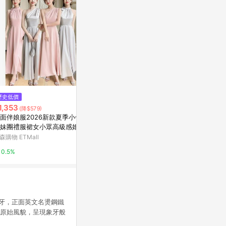
$980
$149
歷史低價
永生雪松 聖誕小樹
牡丹花 INS
1,353
(降$579)
亞洲跨境設計購物平台 Pinkoi
亞洲跨境設計購物
面伴娘服2026新款夏季小個子
妹團禮服裙女小眾高級感婚禮
1%
1%
袍
森購物 ETMall
0.5%
級象牙，正面英文名燙鋼鐵
的原始風貌，呈現象牙般