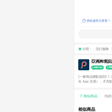
價格趨勢怎麼看？
分類：
流行服飾
亞洲跨境設計
[一般商品贈點規則] 1.
在 App 交易），才
扣。 3. LINE 購物
碼)。 4. 透過 LIN
格，部分退款不在此限。 6. 
相似商品
熱銷
後發送。 8. 群眾募
顏色、價位、贈品如與 P
相似商品
使用規則請以點數紅包活動說