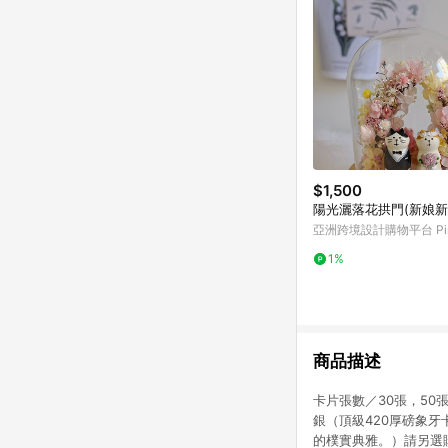
$1,500
陽光灑落花拱門(新娘新
亞洲跨境設計購物平台 Pin
1%
商品描述
卡片張數／30張，50張
銀（頂級420厚磅象
的樸實典雅。）請另選