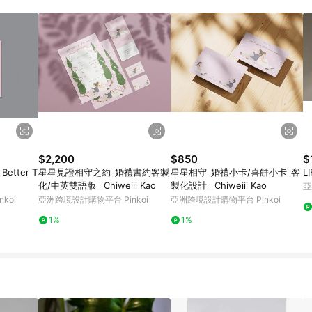
載 Pinkoi APP 後，需透過 LINE 購物前往 Pinkoi 頁面，方享導購資格
$2,200
$850
$
etter T
星星見證相守之約_婚禮書約客製
星星相守_婚禮小卡/喜餅小卡_客
LI
化/中英雙語版__Chiweiii Kao
製化設計__Chiweiii Kao
亞
koi
亞洲跨境設計購物平台 Pinkoi
亞洲跨境設計購物平台 Pinkoi
1%
1%