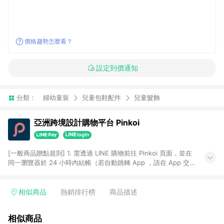
價格趨勢怎麼看？
設定到價通知
分類：
婦幼童裝
兒童包鞋配件
兒童髮飾
亞洲跨境設計購物平台 Pinkoi
[一般商品贈點規則] 1. 需透過 LINE 購物前往 Pinkoi 頁面，並在
同一瀏覽器於 24 小時內結帳（若自動跳轉 App ，請在 App 交
易），才具點數回饋資格。 2. 點數回饋計算將扣除訂單金額中的
運費與金流手續費與手動輸入之優惠碼折扣。 3. LINE 購物點數
回饋訂單不得享有 Pinkoi 站方優惠，例如首購優惠，P coins，
相似商品
熱銷排行榜
商品描述
全站(不包含手動輸入之優惠碼)。 4. 透過 LINE 購物連結到
Pinkoi 以外之網站購買之商品不具贈點資格。 5. 取消訂單或退貨
相似商品
行為，不具贈點資格，部分退款不在此限。 6. APP 請更新至