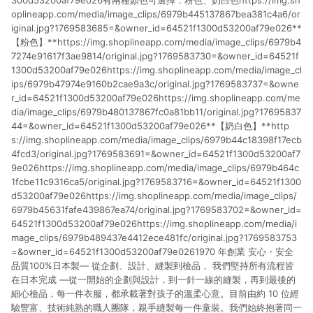
300d53200af79e026有兩種顏色可選擇：粉色、奶白色https://img.sh
oplineapp.com/media/image_clips/6979b445137867bea381c4a6/or
iginal.jpg?1769583685=&owner_id=64521f1300d53200af79e026**
【粉色】**https://img.shoplineapp.com/media/image_clips/6979b4
7274e91617f3ae9814/original.jpg?1769583730=&owner_id=64521f
1300d53200af79e026https://img.shoplineapp.com/media/image_cl
ips/6979b47974e9160b2cae9a3c/original.jpg?1769583737=&owne
r_id=64521f1300d53200af79e026https://img.shoplineapp.com/me
dia/image_clips/6979b480137867fc0a81bb11/original.jpg?17695837
44=&owner_id=64521f1300d53200af79e026**【奶白色】**http
s://img.shoplineapp.com/media/image_clips/6979b44c18398f17ecb
4fcd3/original.jpg?1769583691=&owner_id=64521f1300d53200af7
9e026https://img.shoplineapp.com/media/image_clips/6979b464c
1fcbe11c9316ca5/original.jpg?1769583716=&owner_id=64521f1300
d53200af79e026https://img.shoplineapp.com/media/image_clips/
6979b45631fafe439867ea74/original.jpg?1769583702=&owner_id=
64521f1300d53200af79e026https://img.shoplineapp.com/media/i
mage_clips/6979b489437e4412ece481fc/original.jpg?1769583753
=&owner_id=64521f1300d53200af79e0261970 年創業 安心・安全
品質100%日本製— 從企劃、設計、縫製到檢品， 我們堅持所有流程皆
在日本完成 —從一開始的企劃與設計，到一針一線的縫製，再到最後的
細心檢品，每一件衣服，都承載著對孩子的溫柔心意。目前由約 10 位經
驗豐富、技術純熟的職人團隊，親手縫製每一件童裝。我們始終抱著同一