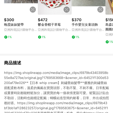
$300
$472
$370
$15
晚霞妹妹髮帶
鬱金香帽子草莓
手作嬰兒女童頭飾
島森家
圈圈
亞洲跨境設計購物平台
亞洲跨境設計購物平台
亞洲跨境設計購物平台
Pinkoi
Pinkoi
Pinkoi
亞洲
1%
1%
1%
Pinko
1
商品描述
https://img.shoplineapp.com/media/image_clips/6979b43403958b
55e8a727be/original.jpg?1769583668=&owner_id=64521f1300d53
200af79e026**【日本 whip cream】刺繡蕾絲髮帶**優雅的刺繡蕾絲
搭配柔軟布料，溫柔的佩戴在寶寶頭部，不勒不緊、不刺不癢。日常配戴
或重要時刻都能輕鬆加分，讓寶寶的每一個表情更顯可愛。鬆緊設計貼合
不勒頭，活動時也能穩定配戴；蝴蝶結造型簡約耐看，日常、外出或拍照
都好搭。https://img.shoplineapp.com/media/image_clips/6979b43
bf3bb1af128623257/original.jpg?1769583675=&owner_id=64521f1