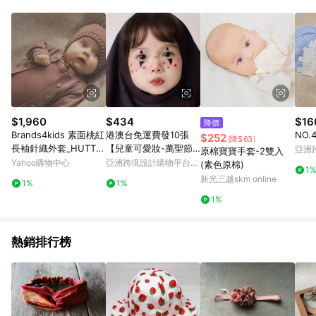
Android v4.6.0 / iOS v4.1.5 以上才具贈點資格。 7. 點數將於出
貨後 45 天後發送。 8. 群眾募資商品，禮物卡，開館保證金，補
運費，攤位費等不具贈點資格。 9. LINE 購物站上之商品規格、
顏色、價位、贈品如與 Pinkoi 商品資訊頁及購物車不符，以
Pinkoi 購物商品資訊頁及購物車標示為準。 10. 點數紅包使用規
則請以點數紅包活動說明為準。 11. 若於 LINE 購物前往 Pinkoi
頁面後才首次下載 Pinkoi APP 並完成訂單，不符合導購資格；承
上，首次下載 Pinkoi APP 後，需透過 LINE 購物前往 Pinkoi 頁
面，方享導購資格。
$1,960
$434
$16
降價
Brands4kids 素面桃紅
港澳台免運費發10張
NO.
$252
(降$63)
長袖針織外套_HUTTEli
【兒童可愛妝-萬聖節
亞洲
原棉寶寶手套-2雙入
HUT系列
臉貼】高級感紋身貼防
Pinko
Yahoo購物中心
亞洲跨境設計購物平台
(素色原棉)
1
水持
Pinkoi
新光三越skm online
1%
1%
1%
熱銷排行榜