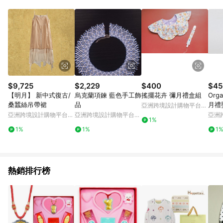
Android v4.6.0 / iOS v4.1.5 以上才具贈點資格。 7. 點數將於出
貨後 45 天後發送。 8. 群眾募資商品，禮物卡，開館保證金，補
運費，攤位費等不具贈點資格。 9. LINE 購物站上之商品規格、
顏色、價位、贈品如與 Pinkoi 商品資訊頁及購物車不符，以
Pinkoi 購物商品資訊頁及購物車標示為準。 10. 點數紅包使用規
則請以點數紅包活動說明為準。 11. 若於 LINE 購物前往 Pinkoi
頁面後才首次下載 Pinkoi APP 並完成訂單，不符合導購資格；承
上，首次下載 Pinkoi APP 後，需透過 LINE 購物前往 Pinkoi 頁
面，方享導購資格。
$9,725
$2,229
$400
$45
【明月】 新中式復古/
烏克蘭項鍊 藍色手工飾
搖擺花卉 彌月禮盒組
Org
桑蠶絲吊帶裙
品
月禮
亞洲跨境設計購物平台
兜/
Pinkoi
亞洲跨境設計購物平台
亞洲跨境設計購物平台
亞洲
1%
Pinkoi
Pinkoi
Pinko
1%
1%
1
熱銷排行榜