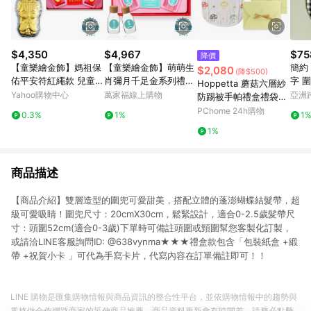
$4,350
$4,967
$75
降價
【童樂繪金飾】媽祖保
【童樂繪金飾】萌萌生
簡約
$2,080
(降$500)
佑平安符紅繩款 兒童黃
肖彌月千足金系列禮盒
字 
Hoppetta 蘑菇六層紗
金彌月禮盒 重0.1錢 (彌
12款任選 (彌月金飾 彌
彌月
Yahoo購物中心
萬家福線上購物
亞洲
防踢被手帕禮盒禮袋組
月金飾 彌月禮)
月禮)
Pinko
(pchome獨家彌月組)
PChome 24h購物
0.3%
1%
1
1%
商品描述
【商品介紹】雙層造型的圍兜可愛甜美，搭配立體的蓬澎蝴蝶結髮帶，超
級可愛吸睛！圍兜尺寸：20cmX30cm，鬆緊設計，適合0-2.5歲髪帶尺
寸：頭圍52cm(適合0-3歲)下單時可備註頭圍或頸圍幫您客製化訂製，
或請洽LINE客服詢問ID: @638vynma★★★禮盒款包含「包裝紙盒 +緞
帶 +祝賀小卡 」可代為手寫卡片，代寫內容在訂單備註即可！！
LINE 購物是匯集購物情報與商品資訊的整合性平台，並依購物情報中的趨勢與
風格做合作網路商家的延伸商品推薦，商品資料更新會有時間差，請務必點擊