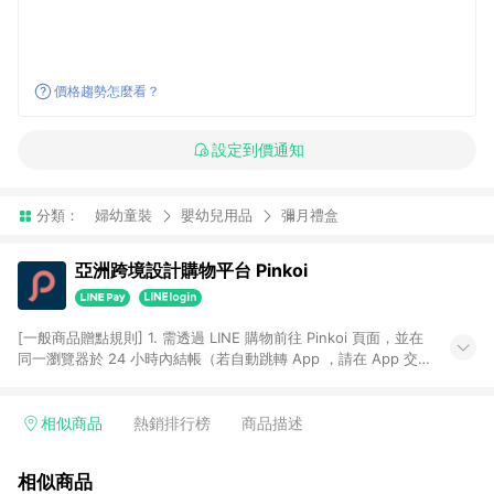
價格趨勢怎麼看？
設定到價通知
分類：
婦幼童裝
嬰幼兒用品
彌月禮盒
亞洲跨境設計購物平台 Pinkoi
[一般商品贈點規則] 1. 需透過 LINE 購物前往 Pinkoi 頁面，並在
同一瀏覽器於 24 小時內結帳（若自動跳轉 App ，請在 App 交
易），才具點數回饋資格。 2. 點數回饋計算將扣除訂單金額中的
運費與金流手續費與手動輸入之優惠碼折扣。 3. LINE 購物點數
回饋訂單不得享有 Pinkoi 站方優惠，例如首購優惠，P coins，
相似商品
熱銷排行榜
商品描述
全站(不包含手動輸入之優惠碼)。 4. 透過 LINE 購物連結到
Pinkoi 以外之網站購買之商品不具贈點資格。 5. 取消訂單或退貨
相似商品
行為，不具贈點資格，部分退款不在此限。 6. APP 請更新至