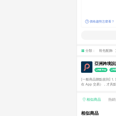
價格趨勢怎麼看？
分類：
鞋包配飾
亞洲跨境設計
[一般商品贈點規則] 1.
在 App 交易），才
扣。 3. LINE 購物
碼)。 4. 透過 LIN
格，部分退款不在此限。 6. 
相似商品
熱銷
後發送。 8. 群眾募
顏色、價位、贈品如與 P
相似商品
使用規則請以點數紅包活動說