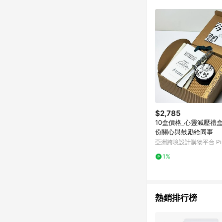
符合導購資格；承上，首次下
$2,785
10盒價格_心靈減壓禮
份關心與鼓勵給同事
亞洲跨境設計購物平台 Pin
1%
熱銷排行榜