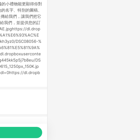
準備的小禮物能更顯得你對
 可將他的名字、特別的圖稿、
版傳給我們，讓我們把它
傳給我們，並提供您的訂
jpghttps://dl.drop
A8%A1%E6%93%AC%E
xkh3yz0/DSC08056-%
8%A6%81%E5%81%9A%
.dropboxuserconte
/g445kk5p5j7b8eu/DS
615_1250px_150K.jp
l=0https://dl.dropb
品推薦，商品資料更新會有