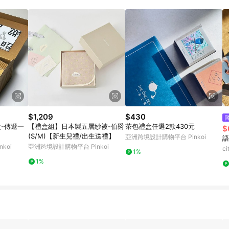
載 Pinkoi APP 後，需透過 LINE 購物前往 Pinkoi 頁面，方享導購資格
$1,209
$430
盒-傳遞一
【禮盒組】日本製五層紗被-伯爵
茶包禮盒任選2款430元
$
(S/M)【新生兒禮/出生送禮】
亞洲跨境設計購物平台 Pinkoi
語
koi
亞洲跨境設計購物平台 Pinkoi
c
1%
1%