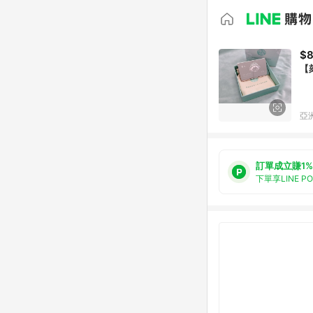
$
【
亞洲
訂單成立賺1%
下單享LINE P