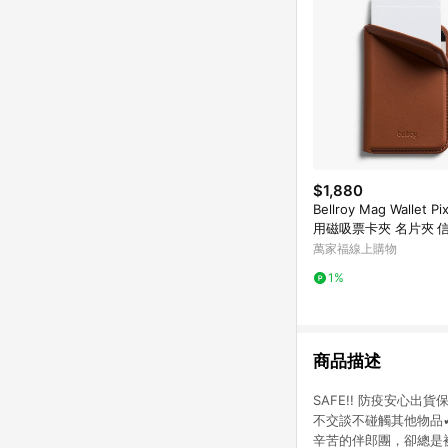
$1,880
Bellroy Mag Wallet P
用磁吸票卡夾 名片夾 信
MagSafe -復古橘棕
萬家福線上購物
1%
商品描述
SAFE!! 防疫安心
不交談不碰觸其他物品
辛苦的伴郎團，卻總是被