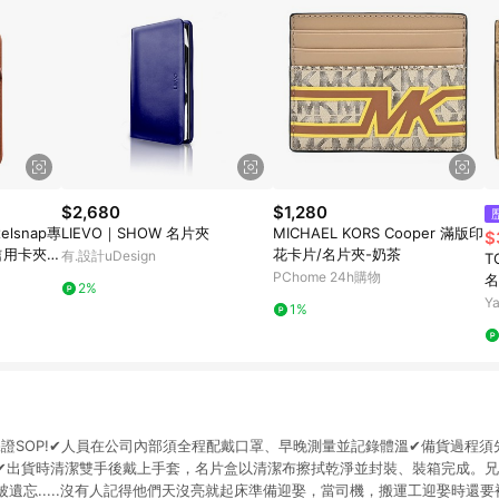
$2,680
$1,280
ixelsnap專
LIEVO｜SHOW 名片夾
MICHAEL KORS Cooper 滿版印
$
用卡夾 /
花卡片/名片夾-奶茶
有.設計uDesign
T
PChome 24h購物
名
2%
Y
1%
出貨保證SOP!✔人員在公司內部須全程配戴口罩、早晚測量並記錄體溫✔備貨過程
✔出貨時清潔雙手後戴上手套，名片盒以清潔布擦拭乾淨並封裝、裝箱完成。
遺忘.....沒有人記得他們天沒亮就起床準備迎娶，當司機，搬運工迎娶時還