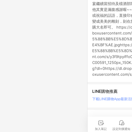
宴繼續當招待及檔酒部隊
他其實是滿腹感謝喔~~~:
或祝福的話語，直接印
變成美美的雕刻，刻在
購大名即可。 https://dl.
boxusercontent.c
5%88%BB%E5%8D%B0%
E4%BF%AE.jpghttps
E5%88%BB%E5%8D%B
nt.com/s/y3f9tpyiff
C00591_1250px_150K.
g?dl=0https://dl.dr
oxusercontent.com/s
LINE購物推薦
下載LINE購物App
最新活
LINE 購物是匯集購
時間差，請務必點擊商品
加入筆記
設定到價通知