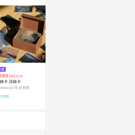
。
降價
降價
降價
689
$650
$7,500
(降$309)
(降$50)
(降$2
錄卡 語錄卡
【露酪】辣椒橄欖油豆腐乳【六
[優惠量整組價]方型
入組】
歐風粉藍色 / 
itiesocial 找 好東西
新光三越skm online
台灣樂天市場
0.5%
1%
3%