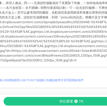
....有些人會說...阿~~~兄弟請吃個飯就好了其實除了吃飯，一份特地為他
:::名片盒材質::: 全不銹鋼:::弱勢兒童資助計劃::: ♡ :::紀念刻印服務:::
在名片盒上~ 您可以參考我們的圖面，也歡迎您直接用紙張和筆畫出簡單的排
您的名片盒上喔。請您於完成購物後，利用『pinkoi站內訊息』將圖片及文字
dropboxusercontent.com/s/bpnqde0ywasz6ho/DSC00446-%E4%BF%AE.
om/s/2d1ovb7m22pp16m/DSC08055%28%E8%A6%81%E5%81%9A%E6%
29-%E4%BF%AE.jpghttps://dl.dropboxusercontent.com/s/643565rl
://dl.dropboxusercontent.com/s/uws109vveufpnui/DSC08059%28%E
0%E6%A8%A1%E6%93%AC%E5%9C%96%29-%E4%BF%AE.jpghttps://dl
o0hhu/DSC08061-%E4%BF%AE.jpghttps://dl.dropboxusercontent.com/s
jpg?dl=0https://dl.dropboxusercontent.com/s/65nk4x7orke4h9f/DSC00
opboxusercontent.com/s/ovw384sd4fvwmcl/DSC00625_1250px_150K.jpg?d
/7z0gxkl8yeqtf3e/DSC00812_1250px_150K.jpg?dl=0
動
LINE購物護照
LINE POINTS點數紅包
賺點教學
常見問題
聯絡我們
物情報與商品資訊的整合性平台，並依購物情報中的趨勢與風格做合作網路商家的延伸商
前往賣場
1%
至各合作網路商家，確認現售價與購物條件，一切資訊以合作廠商網頁為準。