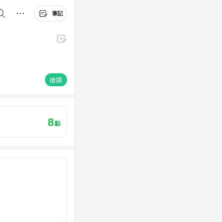
筆記
搶購
8
點