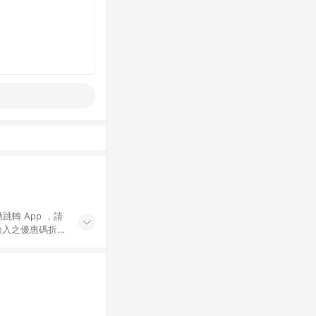
動跳轉 App ，請
輸入之優惠碼折
手動輸入之優惠
行為，不具贈點資
數將於出貨後 45 天
站上之商品規格、
 10. 點數紅包
PP 並完成訂單，不