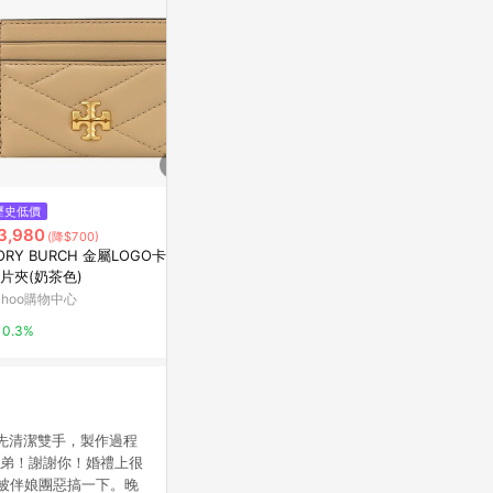
$850
$12,800
歷史低價
【客製化禮物】滾輪推推名片盒
LOUIS VUI
3,980
(降$700)
(咖啡色)
ocket Orga
ORY BURCH 金屬LOGO卡夾/
色 原花 Midn
亞洲跨境設計購物平台 Pinkoi
Yahoo購物中
片夾(奶茶色)
牌BRAND O
ahoo購物中心
1%
0%
0.3%
須先清潔雙手，製作過程
兄弟！謝謝你！婚禮上很
要被伴娘團惡搞一下。晚