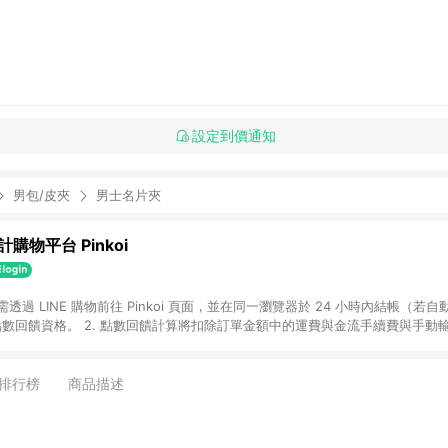
設定到價通知
男包/皮夾
男士名片夾
購物平台 Pinkoi
 需透過 LINE 購物前往 Pinkoi 頁面，並在同一瀏覽器於 24 小時內結帳（若自
具點數回饋資格。 2. 點數回饋計算將扣除訂單金額中的運費與金流手續費與手動
點數回饋訂單不得享有 Pinkoi 站方優惠，例如首購優惠，P coins，全站(不包含
E 購物連結到 Pinkoi 以外之網站購買之商品不具贈點資格。 5. 取消訂單或退貨
APP 請更新至Android v4.6.0 / iOS v4.1.5 以上才具贈點資格。 7. 點
排行榜
商品描述
資商品，禮物卡，開館保證金，補運費，攤位費等不具贈點資格。 9. LINE 購物
inkoi 商品資訊頁及購物車不符，以 Pinkoi 購物商品資訊頁及購物車標示為準。
明為準。 11. 若於 LINE 購物前往 Pinkoi 頁面後才首次下載 Pinkoi A