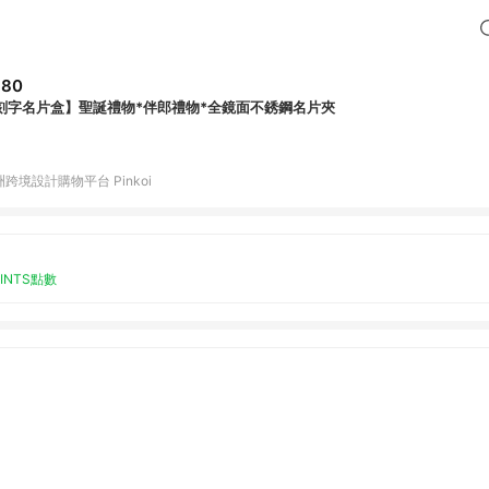
880
刻字名片盒】聖誕禮物*伴郎禮物*全鏡面不銹鋼名片夾
跨境設計購物平台 Pinkoi
OINTS點數