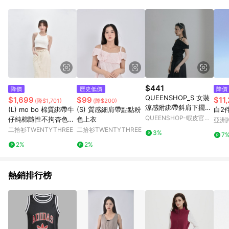
Android v4.6.0 / iOS v4.1.5 以上才具贈點資格。 7. 點數將於出
貨後 45 天後發送。 8. 群眾募資商品，禮物卡，開館保證金，補
運費，攤位費等不具贈點資格。 9. LINE 購物站上之商品規格、
顏色、價位、贈品如與 Pinkoi 商品資訊頁及購物車不符，以
Pinkoi 購物商品資訊頁及購物車標示為準。 10. 點數紅包使用規
則請以點數紅包活動說明為準。 11. 若於 LINE 購物前往 Pinkoi
頁面後才首次下載 Pinkoi APP 並完成訂單，不符合導購資格；承
上，首次下載 Pinkoi APP 後，需透過 LINE 購物前往 Pinkoi 頁
面，方享導購資格。
$441
降價
歷史低價
降價
QUEENSHOP_S 女裝
$1,699
$99
$11
(降$1,701)
(降$200)
涼感附綁帶斜肩下擺不
(L) mo bo 棉質綁帶牛
(S) 質感細肩帶點點粉
白2
規則上衣-黑 現+預
QUEENSHOP-蝦皮官方
仔純棉隨性不拘杏色長
色上衣
亞洲
【01099532】
旗艦店
裙
Pinko
二拾衫TWENTYTHREE
二拾衫TWENTYTHREE
3%
7
2%
2%
熱銷排行榜