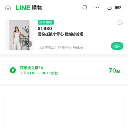
筆記
限時加碼
$1,680
雲朵抓皺小背心 輕婚紗首選
搶購
亞洲跨境設計購物平台 Pinkoi
訂單成立賺7%
70
點
下單享LINE POINTS點數