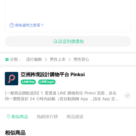
價格趨勢怎麼看？
設定到價通知
分類：
流行服飾
男性上衣
男性背心
亞洲跨境設計購物平台 Pinkoi
[一般商品贈點規則] 1. 需透過 LINE 購物前往 Pinkoi 頁面，並在
同一瀏覽器於 24 小時內結帳（若自動跳轉 App ，請在 App 交
易），才具點數回饋資格。 2. 點數回饋計算將扣除訂單金額中的
運費與金流手續費與手動輸入之優惠碼折扣。 3. LINE 購物點數
回饋訂單不得享有 Pinkoi 站方優惠，例如首購優惠，P coins，
相似商品
熱銷排行榜
商品描述
全站(不包含手動輸入之優惠碼)。 4. 透過 LINE 購物連結到
Pinkoi 以外之網站購買之商品不具贈點資格。 5. 取消訂單或退貨
相似商品
行為，不具贈點資格，部分退款不在此限。 6. APP 請更新至