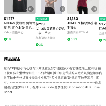
$1,717
$1,180
限時加碼
限時
ADIDAS 愛迪達 阿迪達
JORDON 極致溫感 刷
$299
$1,
斯 男 背心上衣-黑色
毛背心
(L) lativ質感背心杏色
紅色
系-EXT Q12 VARSITY-
Yahoo購物中心
東森購物 ETMall
上衣二手衣
亞洲
JP1003
Pinko
萬家福線上購物
1%
0.5%
7
3%
商品描述
超高CP抓皺小背心後背大片後鬆緊好舒適拉鍊大有玄機拉頭上拉滑順 往
下按可防止滑動輕鬆拉上不怕滑開可拆式細肩帶搭配內縫透氣胸墊讓你內
搭不怕走光外搭直接變率性小馬甲*尺寸挑選建議*挑選平時穿著尺寸即
可。------------------------------------------------------------歡迎
關注我們的IG和FB，看見Brisa Bridal更多樣貌IG: brisabridalFB: Brisa
Bridal
LINE 購物是匯集購物情報與商品資訊的整合性平台，並依購物情報中的趨勢與