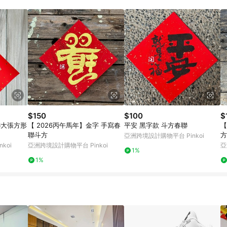
載 Pinkoi APP 後，需透過 LINE 購物前往 Pinkoi 頁面，方享導購資格
$150
$100
$
聯大張方形
【 2026丙午馬年】金字 手寫春
平安 黑字款 斗方春聯
【
聯斗方
方
亞洲跨境設計購物平台 Pinkoi
koi
亞洲跨境設計購物平台 Pinkoi
亞
1%
1%