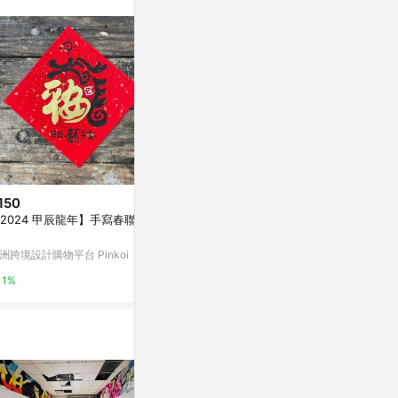
。
150
$258
$88
2024 甲辰龍年】手寫春聯斗
2026 手寫春聯 - 福至 三張優惠
【靜硯齋】手
快速出貨 24小時
(黑字)-多種
區
洲跨境設計購物平台 Pinkoi
亞洲跨境設計購物平台 Pinkoi
亞洲跨境設計購物
1%
1%
1%