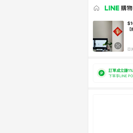
$1
【
亞洲
訂單成立賺1%
下單享LINE P