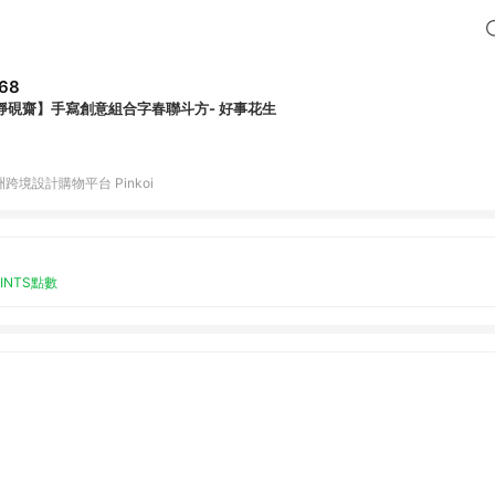
68
靜硯齋】手寫創意組合字春聯斗方- 好事花生
跨境設計購物平台 Pinkoi
OINTS點數