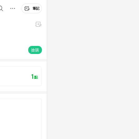
筆記
搶購
1
點