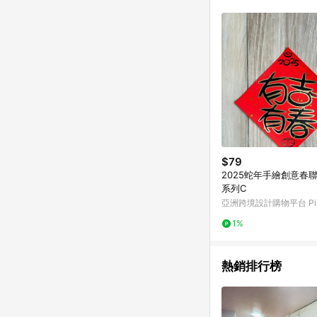
符合導購資格；承上，首次下
$79
2025蛇年手繪創意春
系列C
亞洲跨境設計購物平台 Pin
1%
熱銷排行榜