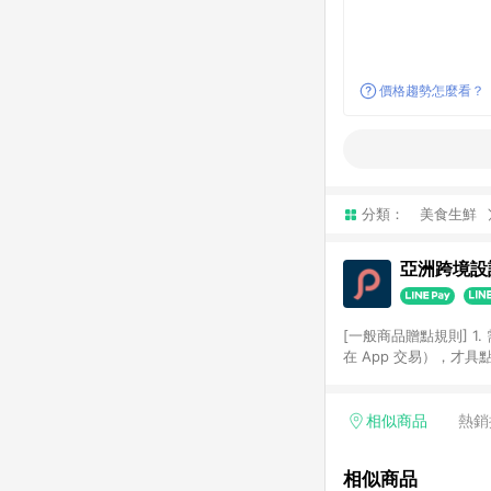
價格趨勢怎麼看？
分類：
美食生鮮
亞洲跨境設計
[一般商品贈點規則] 1.
在 App 交易），才
扣。 3. LINE 購物
碼)。 4. 透過 LIN
格，部分退款不在此限。 6. 
相似商品
熱銷
後發送。 8. 群眾募
顏色、價位、贈品如與 P
相似商品
使用規則請以點數紅包活動說