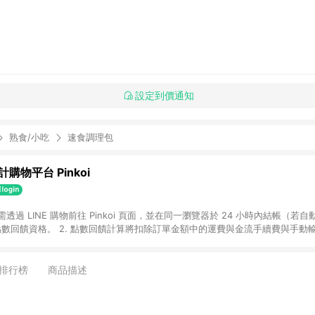
設定到價通知
熟食/小吃
速食調理包
購物平台 Pinkoi
 需透過 LINE 購物前往 Pinkoi 頁面，並在同一瀏覽器於 24 小時內結帳（若自
具點數回饋資格。 2. 點數回饋計算將扣除訂單金額中的運費與金流手續費與手動
點數回饋訂單不得享有 Pinkoi 站方優惠，例如首購優惠，P coins，全站(不包含
E 購物連結到 Pinkoi 以外之網站購買之商品不具贈點資格。 5. 取消訂單或退貨
APP 請更新至Android v4.6.0 / iOS v4.1.5 以上才具贈點資格。 7. 點
排行榜
商品描述
資商品，禮物卡，開館保證金，補運費，攤位費等不具贈點資格。 9. LINE 購物
inkoi 商品資訊頁及購物車不符，以 Pinkoi 購物商品資訊頁及購物車標示為準。
明為準。 11. 若於 LINE 購物前往 Pinkoi 頁面後才首次下載 Pinkoi A