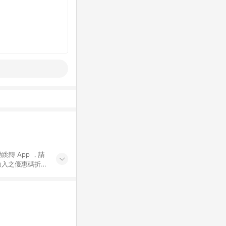
動跳轉 App ，請
輸入之優惠碼折
手動輸入之優惠
行為，不具贈點資
數將於出貨後 45 天
站上之商品規格、
 10. 點數紅包
PP 並完成訂單，不