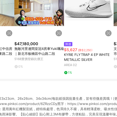
$47,180,000
$
降價
秋虹中信房
無敵河景邊間皇冠4房車Yuki珮瑜
文
$5,627
(降$2,250)
東路二段
｜新北市板橋區中山路二段
市
KYRIE FLYTRAP 4 EP WHITE
5168實價登錄比價王
5
METALLIC SILVER
AREA 02
0%
1%
m、23x23cm、26x26cm、34x34cm(每款紙張因批量生產，皆有些微差異哦
w.pinkoi.com/product/6ZRzzCDy黑字：https://www.pinkoi.com/pro
：選用萬年紅機製宣紙，經特殊處理，色澤持久不褪，具有輕薄柔軟、吸水性
免雨淋影響。【貼心細節】貼心附上3M布膠帶，方便粘貼，完美呈現溫馨年味