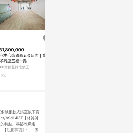
31,800,000
$29,800,0
降價
化中心臨路商五金店面｜高雄
73大地坪6
$14,680,000
(降$1,300,000)
苓雅區五福一路
學橋頭新市鎮
美術白天鵝無高雄厝最棒面向2+
橋頭區甲昌路
168實價登錄比價王
5168實價登錄
1房平車｜高雄市鼓山區美術東四
路
5168實價登錄比價王
0%
0%
0%
！)更多紙張款式請至以下賣
duct/b9dL4i3T【材質與
佳的特點。墨跡乾燥迅
。【注意事項】: －因