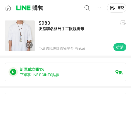
筆記
$980
友漁聯名格外手工眼鏡掛帶
搶購
亞洲跨境設計購物平台 Pinkoi
訂單成立賺1%
9
點
下單享LINE POINTS點數