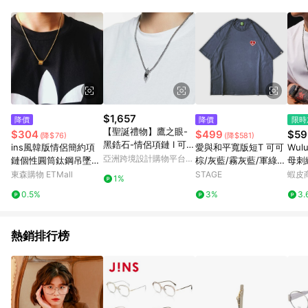
Android v4.6.0 / iOS v4.1.5 以上才具贈點資格。 7. 點數將於出
貨後 45 天後發送。 8. 群眾募資商品，禮物卡，開館保證金，補
運費，攤位費等不具贈點資格。 9. LINE 購物站上之商品規格、
顏色、價位、贈品如與 Pinkoi 商品資訊頁及購物車不符，以
Pinkoi 購物商品資訊頁及購物車標示為準。 10. 點數紅包使用規
則請以點數紅包活動說明為準。 11. 若於 LINE 購物前往 Pinkoi
頁面後才首次下載 Pinkoi APP 並完成訂單，不符合導購資格；承
上，首次下載 Pinkoi APP 後，需透過 LINE 購物前往 Pinkoi 頁
面，方享導購資格。
$1,657
降價
降價
限時
【聖誕禮物】鷹之眼-
$304
$499
$59
(降$76)
(降$581)
黑鋯石-情侶項鏈 I 可調
ins風韓版情侶簡約項
愛與和平寬版短T 可可
Wul
節 I 可個性化刻
亞洲跨境設計購物平台
鏈個性圓筒鈦鋼吊墜男
棕/灰藍/霧灰藍/軍綠/
母刺
Pinkoi
女時尚潮流學生配飾品
黑色/白色
斜紋
東森購物 ETMall
STAGE
蝦皮
1%
衫
0.5%
3%
3.
熱銷排行榜