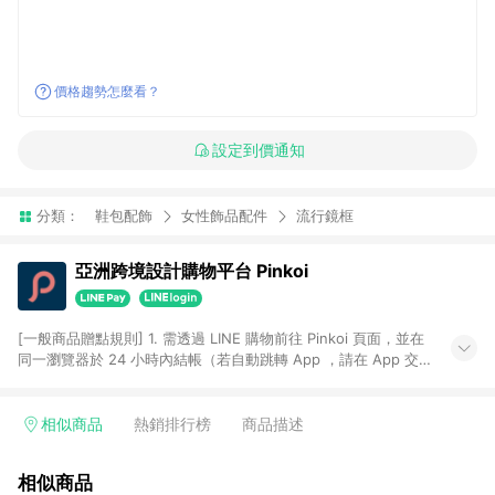
價格趨勢怎麼看？
設定到價通知
分類：
鞋包配飾
女性飾品配件
流行鏡框
亞洲跨境設計購物平台 Pinkoi
[一般商品贈點規則] 1. 需透過 LINE 購物前往 Pinkoi 頁面，並在
同一瀏覽器於 24 小時內結帳（若自動跳轉 App ，請在 App 交
易），才具點數回饋資格。 2. 點數回饋計算將扣除訂單金額中的
運費與金流手續費與手動輸入之優惠碼折扣。 3. LINE 購物點數
回饋訂單不得享有 Pinkoi 站方優惠，例如首購優惠，P coins，
相似商品
熱銷排行榜
商品描述
全站(不包含手動輸入之優惠碼)。 4. 透過 LINE 購物連結到
Pinkoi 以外之網站購買之商品不具贈點資格。 5. 取消訂單或退貨
相似商品
行為，不具贈點資格，部分退款不在此限。 6. APP 請更新至