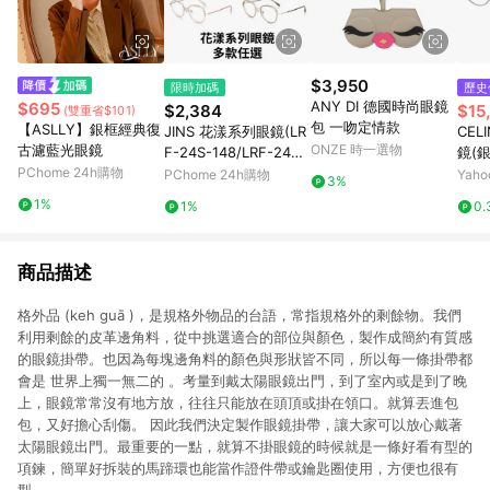
$3,950
限時加碼
歷史
ANY DI 德國時尚眼鏡
$695
$2,384
$15
(雙重省$101)
包 一吻定情款
【ASLLY】銀框經典復
JINS 花漾系列眼鏡(LR
CEL
古濾藍光眼鏡
ONZE 時一選物
F-24S-148/LRF-24S-
鏡(銀
PChome 24h購物
149)-多款任選
PChome 24h購物
Yah
3%
1%
1%
0.
商品描述
格外品 (keh guā )，是規格外物品的台語，常指規格外的剩餘物。我們
利用剩餘的皮革邊角料，從中挑選適合的部位與顏色，​製作成簡約有質感
的眼鏡掛帶。也因為每塊邊角料的顏色與形狀皆不同，​所以每一條掛帶都
會是 世界上獨一無二的 。​考量到戴太陽眼鏡出門，到了室內或是到了晚
上，眼鏡常常沒有地方放，往往只能放在頭頂或掛在領口。就算丟進包
包，又好擔心刮傷。 因此我們決定製作眼鏡掛帶，讓大家可以放心戴著
太陽眼鏡出門。最重要的一點，就算不掛眼鏡的時候就是一條好看有型的
項鍊，簡單好拆裝的馬蹄環也能當作證件帶或鑰匙圈使用，方便也很有