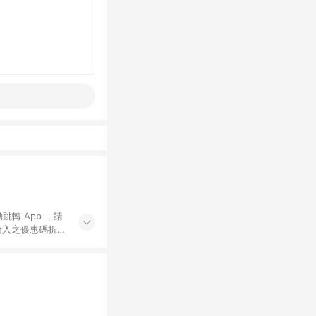
動跳轉 App ，請
輸入之優惠碼折
手動輸入之優惠
行為，不具贈點資
數將於出貨後 45 天
站上之商品規格、
 10. 點數紅包
PP 並完成訂單，不