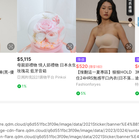
$5,115
降價
母親節禮物 情人節禮物 日本永生
$520
$
(降$160)
玫瑰花 藍牙音箱
(黑-優
【辣翻這一夏專區】狠狠HOLD
3
亞洲跨境設計購物平台 Pinkoi
住24HRS無感平口內衣(日不落
途
款)
Fashionforyes
特
1%
5%
lare.qdm.cloud/q6d551fbc3f09e/image/data/2021Sticker/banner%E4%
mage-cdn-flare.qdm.cloud/q6d551fbc3f09e/image/data//2023/0324/sunb
-cdn-flare.qdm.cloud/q6d551fbc3f09e/image/data/2021Sticker/bann