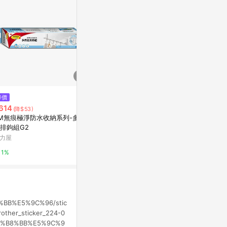
$118
$40
降價
貓咪小品 花與你的物語 遇見你的
【錦源興】藍
614
(降$53)
那天
亞洲跨境設計購物
M無痕極淨防水收納系列-多用
亞洲跨境設計購物平台 Pinkoi
排鉤組G2
1%
力屋
1%
1%
B8%BB%E5%9C%96/stic
rother_sticker_224-0
er%E4%B8%BB%E5%9C%9