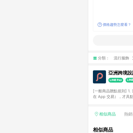
價格趨勢怎麼看？
分類：
流行服飾
亞洲跨境設計
[一般商品贈點規則] 1.
在 App 交易），才
扣。 3. LINE 購物
碼)。 4. 透過 LIN
格，部分退款不在此限。 6. 
相似商品
熱銷
後發送。 8. 群眾募
顏色、價位、贈品如與 P
相似商品
使用規則請以點數紅包活動說