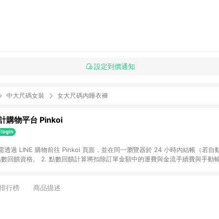
設定到價通知
中大尺碼女裝
女大尺碼內睡衣褲
購物平台 Pinkoi
 需透過 LINE 購物前往 Pinkoi 頁面，並在同一瀏覽器於 24 小時內結帳（若自
具點數回饋資格。 2. 點數回饋計算將扣除訂單金額中的運費與金流手續費與手動
點數回饋訂單不得享有 Pinkoi 站方優惠，例如首購優惠，P coins，全站(不包含
E 購物連結到 Pinkoi 以外之網站購買之商品不具贈點資格。 5. 取消訂單或退貨
APP 請更新至Android v4.6.0 / iOS v4.1.5 以上才具贈點資格。 7. 點
排行榜
商品描述
資商品，禮物卡，開館保證金，補運費，攤位費等不具贈點資格。 9. LINE 購物
inkoi 商品資訊頁及購物車不符，以 Pinkoi 購物商品資訊頁及購物車標示為準。
明為準。 11. 若於 LINE 購物前往 Pinkoi 頁面後才首次下載 Pinkoi A