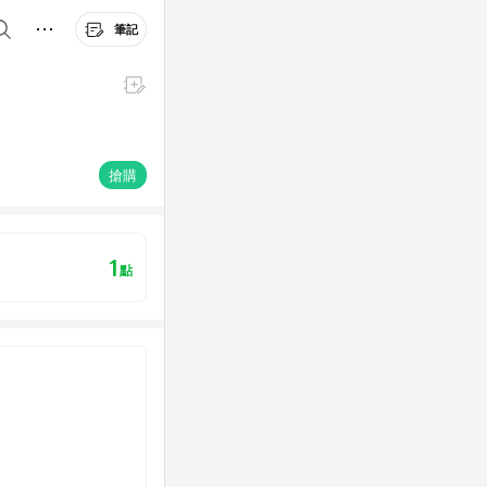
筆記
搶購
1
點