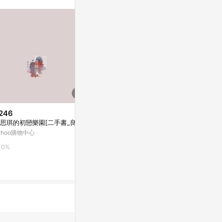
。
246
$246
限時加碼
思琪的初戀樂園[二手書_良好]
房思琪的初戀樂
$100
ahoo購物中心
Yahoo購物中
JAGUAR/JP/車貼 SunBrother
孫氏兄弟 3M 反光貼紙 防水貼紙
0%
0%
車貼貼紙
蝦皮購物
6.4%