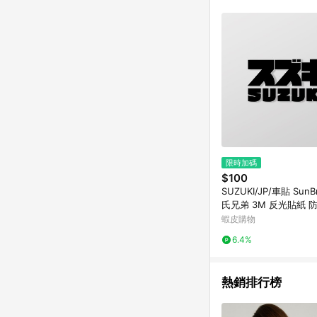
符合導購資格；承上，首次下
限時加碼
$100
SUZUKI/JP/車貼 SunB
氏兄弟 3M 反光貼紙 
車貼貼紙
蝦皮購物
6.4%
熱銷排行榜