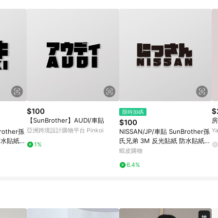
載 Pinkoi APP 後，需透過 LINE 購物前往 Pinkoi 頁面，方享導購資格
$100
$
限時加碼
【SunBrother】AUDI/車貼
房
$100
亞洲跨境設計購物平台 Pinkoi
Y
rother孫
NISSAN/JP/車貼 SunBrother孫
防水貼紙
氏兄弟 3M 反光貼紙 防水貼紙
1%
車貼貼紙
蝦皮購物
6.4%