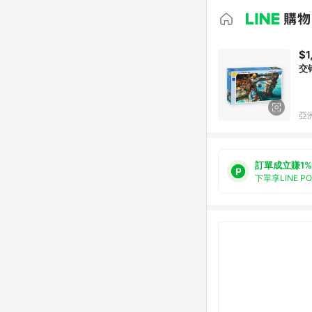
$1
交
亞洲
訂單成立賺1%
下單享LINE P