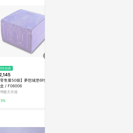
。
$1,150
限時加碼
降價
eeBoo1000片拼
2,145
$101
(降$2)
tmas 巴黎聖誕
零售量50個】夢想城堡6吋蛋
misuzu uta 紅包袋 鯨魚法會
亞洲跨境設計購物
糕盒 / F06006
亞洲跨境設計購物平台 Pinkoi
灣樂天市場
1%
1%
5%