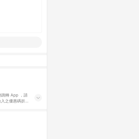
動跳轉 App ，請
輸入之優惠碼折
手動輸入之優惠
行為，不具贈點資
數將於出貨後 45 天
站上之商品規格、
 10. 點數紅包
PP 並完成訂單，不