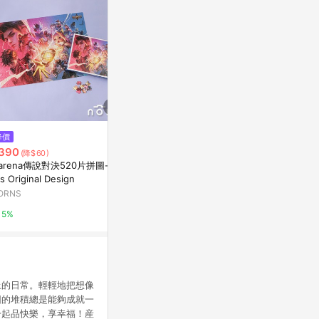
$2,580
降價
降價
美國 Tender
390
$252
(降$60)
(降$36)
拼圖
arena傳說對決520片拼圖- No
拼圖王國歷險記
Marais 瑪黑家
s Original Design
康是美網購eShop
ORNS
0.5%
0%
5%
上的日常。輕輕地把想像
圖的堆積總是能夠成就一
一起品快樂，享幸福！産