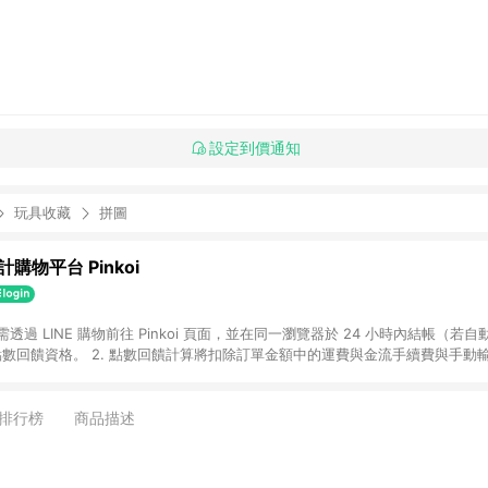
設定到價通知
玩具收藏
拼圖
購物平台 Pinkoi
 需透過 LINE 購物前往 Pinkoi 頁面，並在同一瀏覽器於 24 小時內結帳（若自
具點數回饋資格。 2. 點數回饋計算將扣除訂單金額中的運費與金流手續費與手動
點數回饋訂單不得享有 Pinkoi 站方優惠，例如首購優惠，P coins，全站(不包含
E 購物連結到 Pinkoi 以外之網站購買之商品不具贈點資格。 5. 取消訂單或退貨
APP 請更新至Android v4.6.0 / iOS v4.1.5 以上才具贈點資格。 7. 點
排行榜
商品描述
資商品，禮物卡，開館保證金，補運費，攤位費等不具贈點資格。 9. LINE 購物
inkoi 商品資訊頁及購物車不符，以 Pinkoi 購物商品資訊頁及購物車標示為準。
明為準。 11. 若於 LINE 購物前往 Pinkoi 頁面後才首次下載 Pinkoi A