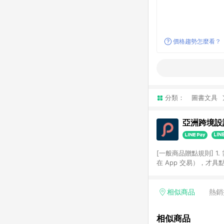
價格趨勢怎麼看？
分類：
圖書文具
亞洲跨境設計
[一般商品贈點規則] 1.
在 App 交易），才
扣。 3. LINE 購物
碼)。 4. 透過 LIN
格，部分退款不在此限。 6. 
相似商品
熱銷
後發送。 8. 群眾募
顏色、價位、贈品如與 P
相似商品
使用規則請以點數紅包活動說