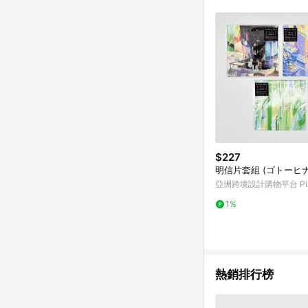
符合導購資格；承上，首次下
$227
明信片套組 (ゴトーヒナ
亞洲跨境設計購物平台 Pin
1%
熱銷排行榜