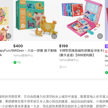
$400
$199
yFun/6
MiDeer - 六合一拼圖 親子動物
卡牌對照換裝磁性拼圖盒(8張卡)
$
A
(圖卡桌遊)【888便利購】
Yahoo購物中心
G
Yahoo購物中心
rn
1%
N
0%
能性的另類世界。它任由想像力在漂浮的水上城市中漫遊，觀看當地人在市場
樓，乘搭纜車欣賞不尋常卻又令人賞心悅目的建築，細品自由的滋味。小塊拼
一小步都向著未來邁進一大步。現在趕快來購買交錯於水上城市拼圖，跟我們