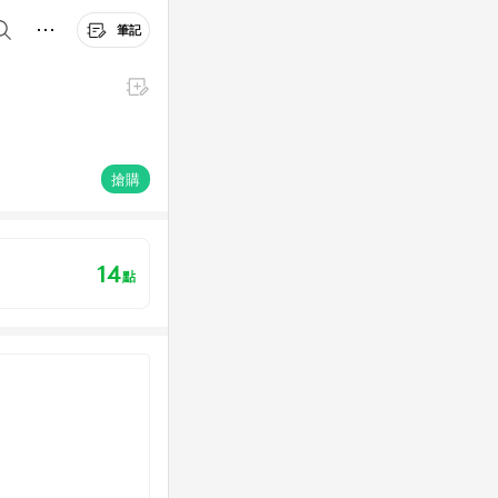
筆記
搶購
14
點