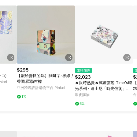
載 Pinkoi APP 後，需透過 LINE 購物前往 Pinkoi 頁面，方享導購資格
$295
限時加碼
コ)
【獻給善良的妳】關鍵字-界線 /
$2,023
$
香調:羅勒柑檸
koi
🔥限時熱賣🔥萬畫雲遊 Time's時
【
亞洲跨境設計購物平台 Pinkoi
光系列 · 迪士尼「時光信箋」紀
念封盲盒米老鼠
蝦皮購物
台
1%
6%