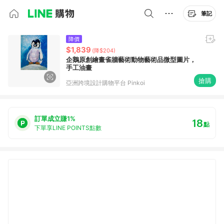
筆記
降價
$1,839
(降$204)
企鵝原創繪畫雀牆藝術動物藝術品微型圖片，
手工油畫
搶購
亞洲跨境設計購物平台 Pinkoi
訂單成立賺1%
18
點
下單享LINE POINTS點數