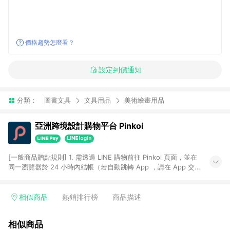
價格趨勢怎麼看？
設定到價通知
分類：
圖書文具
文具用品
美術繪畫用品
亞洲跨境設計購物平台 Pinkoi
[一般商品贈點規則] 1. 需透過 LINE 購物前往 Pinkoi 頁面，並在
同一瀏覽器於 24 小時內結帳（若自動跳轉 App ，請在 App 交
易），才具點數回饋資格。 2. 點數回饋計算將扣除訂單金額中的
運費與金流手續費與手動輸入之優惠碼折扣。 3. LINE 購物點數
回饋訂單不得享有 Pinkoi 站方優惠，例如首購優惠，P coins，
相似商品
熱銷排行榜
商品描述
全站(不包含手動輸入之優惠碼)。 4. 透過 LINE 購物連結到
Pinkoi 以外之網站購買之商品不具贈點資格。 5. 取消訂單或退貨
相似商品
行為，不具贈點資格，部分退款不在此限。 6. APP 請更新至