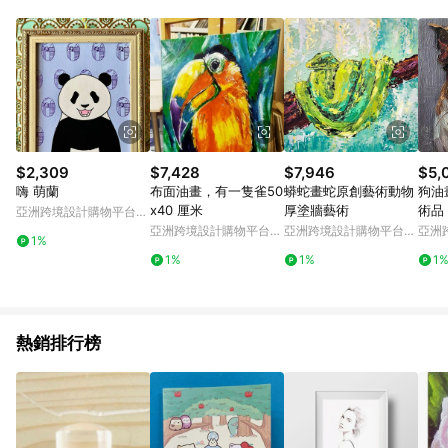
Android v4.6.0 / iOS v4.1.5 以上才具贈點資格。 7. 點數將於出
貨後 45 天後發送。 8. 群眾募資商品，禮物卡，開館保證金，補
運費，攤位費等不具贈點資格。 9. LINE 購物站上之商品規格、
顏色、價位、贈品如與 Pinkoi 商品資訊頁及購物車不符，以
Pinkoi 購物商品資訊頁及購物車標示為準。 10. 點數紅包使用規
則請以點數紅包活動說明為準。 11. 若於 LINE 購物前往 Pinkoi
頁面後才首次下載 Pinkoi APP 並完成訂單，不符合導購資格；承
上，首次下載 Pinkoi APP 後，需透過 LINE 購物前往 Pinkoi 頁
面，方享導購資格。
$2,309
$7,428
$7,946
$5,
嗨 萌蘭
布面油畫，有一隻雀50
蟒蛇畫蛇原創藝術動物
狗油
x40 厘米
厚塗牆藝術
術品
亞洲跨境設計購物平台
Pinkoi
亞洲跨境設計購物平台
亞洲跨境設計購物平台
亞洲
1%
Pinkoi
Pinkoi
Pinko
1%
1%
1
熱銷排行榜