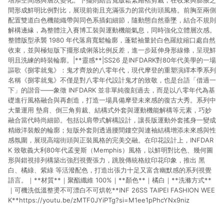
增添空間感與層次變化。下擺則結合寬版鬆緊縮褶剪裁，在收束與膨脹之
間形成鮮明比例對比，展現前衛且充滿張力的當代街頭風格。前胸至兩側
配置雙道白色機能織帶與同色系插釦細節，隨動態自然垂墜，結合不規則
解構邊緣，為整體注入賽博工裝與運動機能氣息，同時強化立體層次感。
整體版型承襲 1980 年代落肩寬鬆輪廓，蓬鬆袖量於白色羅紋縮口處自然
收束，並與極短版下擺形成俐落比例反差，進一步延伸身形線條，呈現鮮
明且洗練的時裝輪廓。|**靈感**|SS26 是INFDARK對80年代美學的一場
謳歌《捌零就鬼》：鬼才齊放的八零年代，現代摩登的重塑演繹本季系列
名稱《捌零就鬼》不僅是對八零年代設計鬼才的致敬，也是台語「借過一
下」的諧音——象徵 INFDARK 並非單純復刻過去，而是以八零年代為基
礎進行風格融合與再創造，打造一場具備摩登未來感的復古大秀。系列中
大量運用 墊肩、倒三角剪裁、結構式外套與運動機能解構等元素，巧妙
融合當代時尚細節。包括以肩帶式解構設計，讓長版運動外套搖身一變成
精緻洋裝般的輪廓；短版外套則透過腰間鏤空與連袖結構增添未來感與性
感氛圍，展現高端街頭與正裝風格的完美交融。在印花設計上，INFDAR
K 致敬義大利80年代孟斐斯（Memphis）風格，以鮮明對比色、幾何圖
形與錯視排列構築出強烈視覺張力，跳脫傳統格紋印花印象，推出 黑
白、橘綠、紫綠 等活潑配色，打造出張力十足又富含幽默感的系列視覺
語言。｜**材質**｜聚酯纖維 100%｜**顏色**｜橘白｜**洗滌方式**
｜可機洗低溫整燙不可漂白不可烘乾**INF 26SS TAIPEI FASHION WEE
K**https://youtu.be/zMTF0JYiPTg?si=M1ee1pPhcYNx9niz