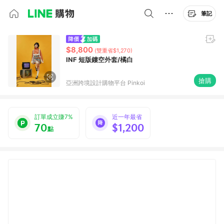
筆記
$8,800
(雙重省$1,270)
INF 短版鏤空外套/橘白
搶購
亞洲跨境設計購物平台 Pinkoi
訂單成立賺7%
近一年最省
70
$1,200
點