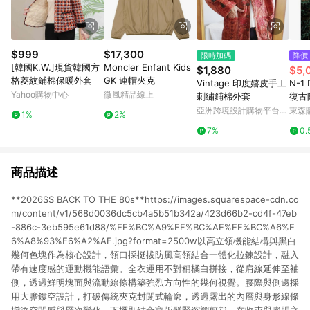
$999
$17,300
限時加碼
降價
[韓國K.W.]現貨韓國方
Moncler Enfant Kids
$1,880
$5,
格菱紋鋪棉保暖外套
GK 連帽夾克
Vintage 印度嬉皮手工
N-1
Yahoo購物中心
微風精品線上
刺繡鋪棉外套
復古
服短
亞洲跨境設計購物平台
東森購
1%
2%
克
Pinkoi
7%
0.
商品描述
**2026SS BACK TO THE 80s**https://images.squarespace-cdn.co
m/content/v1/568d0036dc5cb4a5b51b342a/423d66b2-cd4f-47eb
-886c-3eb595e61d88/%EF%BC%A9%EF%BC%AE%EF%BC%A6%E
6%A8%93%E6%A2%AF.jpg?format=2500w以高立領機能結構與黑白
幾何色塊作為核心設計，領口採挺拔防風高領結合一體化拉鍊設計，融入
帶有速度感的運動機能語彙。全衣運用不對稱橘白拼接，從肩線延伸至袖
側，透過鮮明塊面與流動線條構築強烈方向性的幾何視覺。腰際與側邊採
用大膽鏤空設計，打破傳統夾克封閉式輪廓，透過露出的內層與身形線條