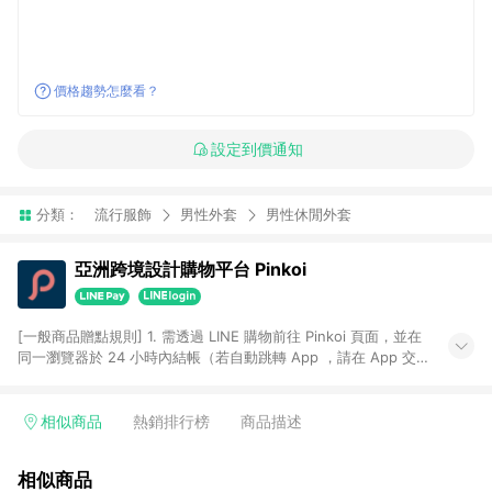
價格趨勢怎麼看？
設定到價通知
分類：
流行服飾
男性外套
男性休閒外套
亞洲跨境設計購物平台 Pinkoi
[一般商品贈點規則] 1. 需透過 LINE 購物前往 Pinkoi 頁面，並在
同一瀏覽器於 24 小時內結帳（若自動跳轉 App ，請在 App 交
易），才具點數回饋資格。 2. 點數回饋計算將扣除訂單金額中的
運費與金流手續費與手動輸入之優惠碼折扣。 3. LINE 購物點數
回饋訂單不得享有 Pinkoi 站方優惠，例如首購優惠，P coins，
相似商品
熱銷排行榜
商品描述
全站(不包含手動輸入之優惠碼)。 4. 透過 LINE 購物連結到
Pinkoi 以外之網站購買之商品不具贈點資格。 5. 取消訂單或退貨
相似商品
行為，不具贈點資格，部分退款不在此限。 6. APP 請更新至