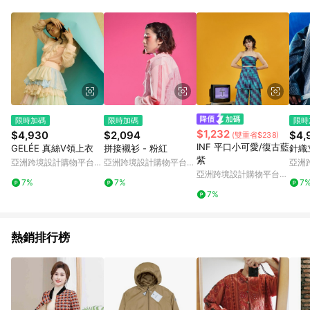
Android v4.6.0 / iOS v4.1.5 以上才具贈點資格。 7. 點數將於出
貨後 45 天後發送。 8. 群眾募資商品，禮物卡，開館保證金，補
運費，攤位費等不具贈點資格。 9. LINE 購物站上之商品規格、
顏色、價位、贈品如與 Pinkoi 商品資訊頁及購物車不符，以
Pinkoi 購物商品資訊頁及購物車標示為準。 10. 點數紅包使用規
則請以點數紅包活動說明為準。 11. 若於 LINE 購物前往 Pinkoi
頁面後才首次下載 Pinkoi APP 並完成訂單，不符合導購資格；承
上，首次下載 Pinkoi APP 後，需透過 LINE 購物前往 Pinkoi 頁
面，方享導購資格。
限時加碼
限時加碼
限時
$1,232
$4,930
$2,094
$4,
(雙重省$238)
INF 平口小可愛/復古藍
GELÉE 真絲V領上衣
拼接襯衫 - 粉紅
針織
紫
亞洲跨境設計購物平台
亞洲跨境設計購物平台
亞洲
亞洲跨境設計購物平台
Pinkoi
Pinkoi
Pinko
7%
7%
7
Pinkoi
7%
熱銷排行榜