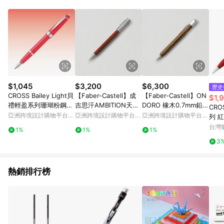
Android v4.6.0 / iOS v4.1.5 以上才具贈點資格。 7. 點數將於出
貨後 45 天後發送。 8. 群眾募資商品，禮物卡，開館保證金，補
運費，攤位費等不具贈點資格。 9. LINE 購物站上之商品規格、
顏色、價位、贈品如與 Pinkoi 商品資訊頁及購物車不符，以
Pinkoi 購物商品資訊頁及購物車標示為準。 10. 點數紅包使用規
則請以點數紅包活動說明為準。 11. 若於 LINE 購物前往 Pinkoi
頁面後才首次下載 Pinkoi APP 並完成訂單，不符合導購資格；承
上，首次下載 Pinkoi APP 後，需透過 LINE 購物前往 Pinkoi 頁
面，方享導購資格。
$1,045
$3,200
$6,300
歷史
CROSS Bailey Light貝
【Faber-Castell】成
【Faber-Castell】ON
$1,
禮輕盈系列珊瑚粉鋼
吉思汗AMBITION天然
DORO 橡木0.7mm鉛筆
CRO
筆/X尖 (原廠正貨)
梨木0.7mm 鉛筆 免費
免費刻字
亞洲跨境設計購物平台
亞洲跨境設計購物平台
亞洲跨境設計購物平台
列 
刻
Pinkoi
Pinkoi
Pinkoi
支 A
台灣
1%
1%
1%
PP
3
(單
點)】
熱銷排行榜