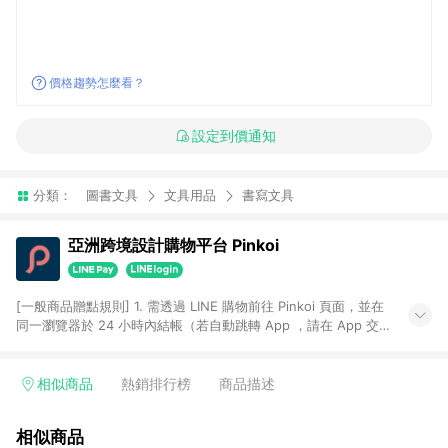
價格趨勢怎麼看？
設定到價通知
分類：
圖書文具
文具用品
書寫文具
亞洲跨境設計購物平台 Pinkoi
[一般商品贈點規則] 1. 需透過 LINE 購物前往 Pinkoi 頁面，並在
同一瀏覽器於 24 小時內結帳（若自動跳轉 App ，請在 App 交
易），才具點數回饋資格。 2. 點數回饋計算將扣除訂單金額中的
運費與金流手續費與手動輸入之優惠碼折扣。 3. LINE 購物點數
回饋訂單不得享有 Pinkoi 站方優惠，例如首購優惠，P coins，
相似商品
熱銷排行榜
商品描述
全站(不包含手動輸入之優惠碼)。 4. 透過 LINE 購物連結到
Pinkoi 以外之網站購買之商品不具贈點資格。 5. 取消訂單或退貨
相似商品
行為，不具贈點資格，部分退款不在此限。 6. APP 請更新至