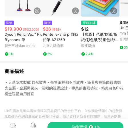
$49
降價
降價
限時加碼
Uni
$19,900
$26
$12
(降$2,000)
(降$9)
mm 
Dyson PencilVac™ Flu
Pentel e-sharp 自動
【現貨】色紙/摺紙/折
自動
台灣
ffycones 筆
鉛筆 AZ125R
紙/彩色紙/兒童色紙/正
開心
方形色紙/摺紙鶴/兒童
新光三越skm online
九乘九購物網
蝦皮購物
3
額下
色紙/剪紙/教學用色紙/
1%
2%
2.4%
號最高
軟折紙
止
商品描述
・天然梨木製成 自然紋理・每隻筆桿都不同紋理・筆蓋與握筆由鍍鉻拋
光金屬・金屬彈簧夾・清晰的視覺設計・專業的書寫功能・精美白色印花
禮盒送禮自用皆宜
LINE 購物是匯集購物情報與商品資訊的整合性平台，並依購物情報中的趨勢與
風格做合作網路商家的延伸商品推薦，商品資料更新會有時間差，請務必點擊
商品至各合作網路商家，確認現售價與購物條件，一切資訊以合作廠商網頁為
前往賣場
1%
準。