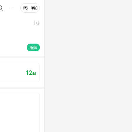
筆記
搶購
12
點