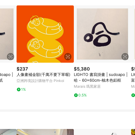
載 Pinkoi APP 後，需透過 LINE 購物前往 Pinkoi 頁面，方享導購資格
$237
$5,380
$
人像畫補金額(千萬不要下單喔)
LIGHTO 書寫掛畫 | sudoapo |
LIGHT
紙
哈 - 60x60cm-柚木色鋁框
富
亞洲跨境設計購物平台 Pinkoi
Marais 瑪黑家居
M
1%
0.5%