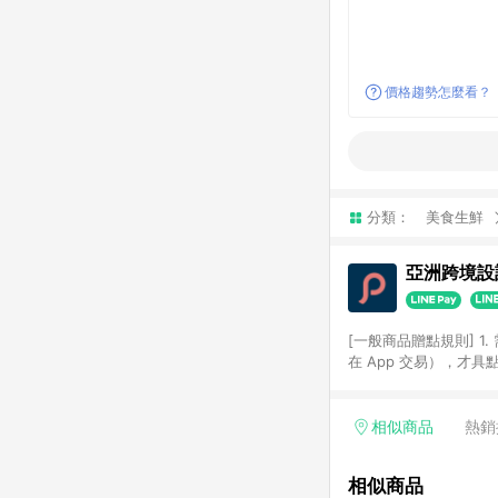
價格趨勢怎麼看？
分類：
美食生鮮
亞洲跨境設計
[一般商品贈點規則] 1.
在 App 交易），才
扣。 3. LINE 購物
碼)。 4. 透過 LIN
格，部分退款不在此限。 6. 
相似商品
熱銷
後發送。 8. 群眾募
顏色、價位、贈品如與 P
相似商品
使用規則請以點數紅包活動說