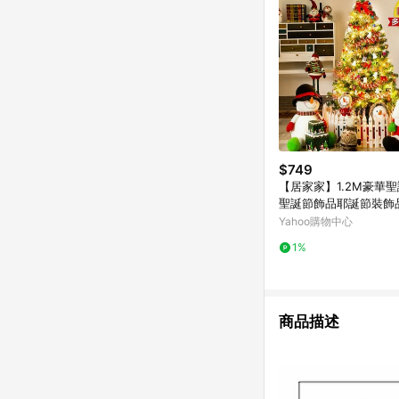
$749
【居家家】1.2M豪華
聖誕節飾品耶誕節裝飾
用商用耶誕樹
Yahoo購物中心
1%
商品描述