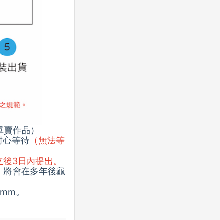
單賣作品）
耐心等待
（無法等
立後3日內提出。
，將會在多年後龜
mm。