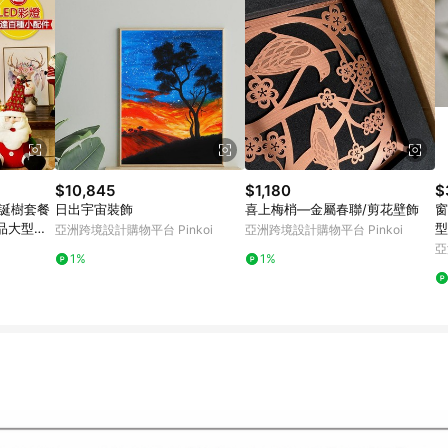
$10,845
$1,180
$
聖誕樹套餐
日出宇宙裝飾
喜上梅梢―金屬春聯/剪花壁飾
窗
品大型家
型
亞洲跨境設計購物平台 Pinkoi
亞洲跨境設計購物平台 Pinkoi
亞
1%
1%