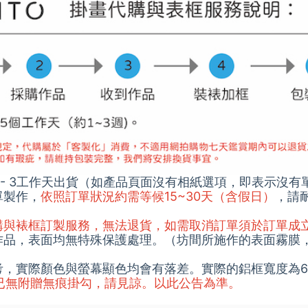
1 - 3工作天出貨（如產品頁面沒有相紙選項，即表示沒有
單製作，
依照訂單狀況約需等候15~30天（含假日）
，請
代購與裱框訂製服務，無法退貨，如需取消訂單須於訂單成
的作品，表面均無特殊保護處理。（坊間所施作的表面霧膜
參考，實際顏色與螢幕顯色均會有落差。實際的鋁框寬度為6
5/1起已無附贈無痕掛勾，請見諒。以此公告為準。