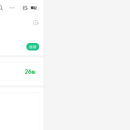
筆記
搶購
26
點