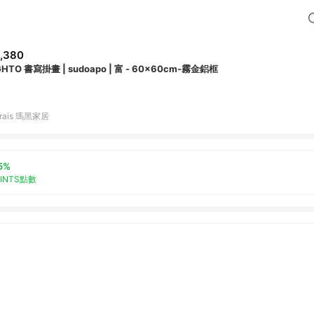
,380
LIGHTO 書寫掛畫 | sudoapo | 富 - 60x60cm-霧金鋁框
rais 瑪黑家居
5%
OINTS點數