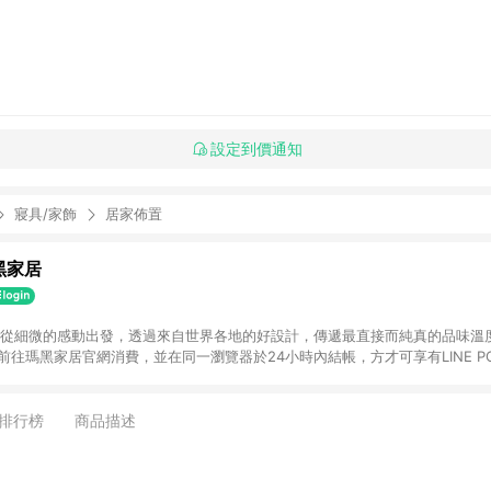
設定到價通知
寢具/家飾
居家佈置
瑪黑家居
選物 從細微的感動出發，透過來自世界各地的好設計，傳遞最直接而純真的品味溫
購物前往瑪黑家居官網消費，並在同一瀏覽器於24小時內結帳，方才可享有LINE PO
點資格。 3. 點數將於出貨後60天前後發送。4. 預購品不符合贈點資
排行榜
商品描述