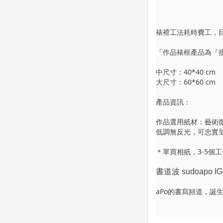
裱褙工法耗時費工，目
「作品裱框產品為『
中尺寸：40*40 cm
大尺寸：60*60 cm
產品資訊：
作品選用紙材：藝術微
低調無反光，可忠實
＊單買相紙，3-5個
書道波 sudoapo IG
aPo的書寫頻道，誕