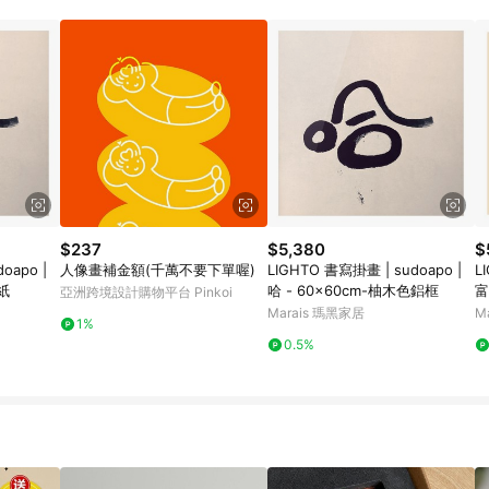
$237
$5,380
$
人像畫補金額(千萬不要下單喔)
LIGHTO 書寫掛畫 | sudoapo |
LIGHT
紙
哈 - 60x60cm-柚木色鋁框
富
亞洲跨境設計購物平台 Pinkoi
Marais 瑪黑家居
M
1%
0.5%