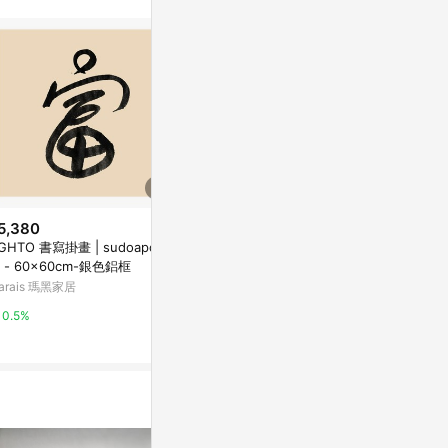
5,380
$1,551
$390
O 書寫掛畫 | sudoapo |
Introduction to Computational
【鬼天廈送電
 - 60x60cm-銀色鋁框
Statistics for Data Scientists
種子字旋轉器/
arais 瑪黑家居
coursera
亞洲跨境設計購物
0.5%
3%
1%