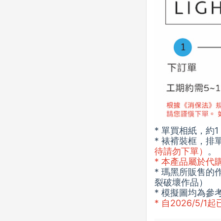
* 單買相紙，約
* 裱褙裝框，排
待請勿下單）
。
* 本產品屬於
* 瑪黑所販售
裂破壞作品）
* 模擬圖均為
* 自2026/