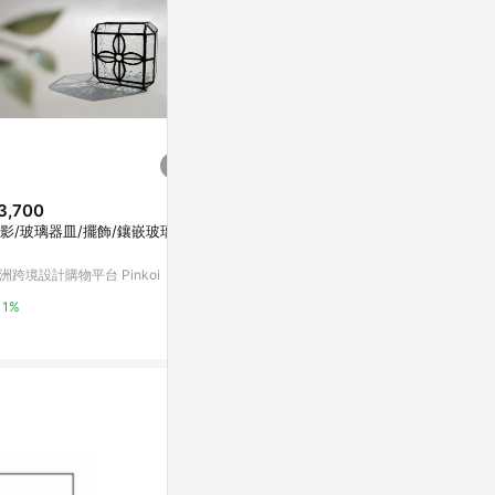
3,700
$2,600
$1,980
影/玻璃器皿/擺飾/鑲嵌玻璃/方
玫瑰畫花束原創藝術花卉牆藝術
丹麥 Paper Co
粉紅色花卉壓克力畫
an I Met At
0*70cm
洲跨境設計購物平台 Pinkoi
亞洲跨境設計購物平台 Pinkoi
Marais 瑪黑家
1%
1%
0.5%