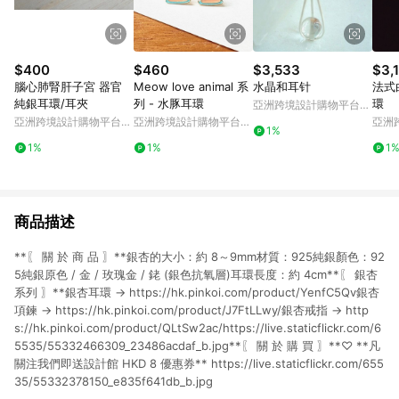
$400
$460
$3,533
$3,
腦心肺腎肝子宮 器官
Meow love animal 系
水晶和耳针
法式
純銀耳環/耳夾
列 - 水豚耳環
環
亞洲跨境設計購物平台
Pinkoi
亞洲跨境設計購物平台
亞洲跨境設計購物平台
亞洲
1%
Pinkoi
Pinkoi
Pinko
1%
1%
1
商品描述
**〖 關 於 商 品 〗**銀杏的大小：約 8～9mm材質：925純銀顏色：92
5純銀原色 / 金 / 玫瑰金 / 銠 (銀色抗氧層)耳環長度：約 4cm**〖 銀杏
系列 〗**銀杏耳環 → https://hk.pinkoi.com/product/YenfC5Qv銀杏
項鍊 → https://hk.pinkoi.com/product/J7FtLLwy/銀杏戒指 → http
s://hk.pinkoi.com/product/QLtSw2ac/https://live.staticflickr.com/6
5535/55332466309_23486acdaf_b.jpg**〖 關 於 購 買 〗**♡ **凡
關注我們即送設計館 HKD 8 優惠券** https://live.staticflickr.com/655
35/55332378150_e835f641db_b.jpg