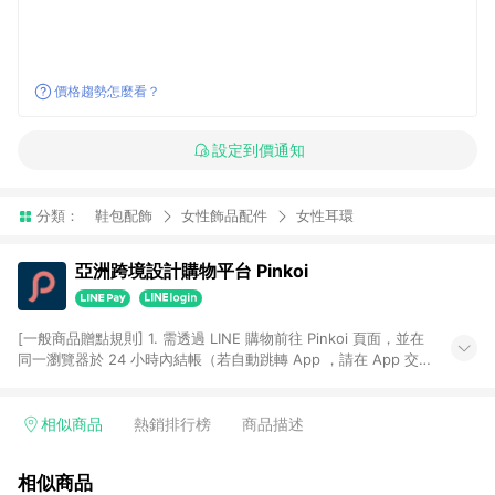
價格趨勢怎麼看？
設定到價通知
分類：
鞋包配飾
女性飾品配件
女性耳環
亞洲跨境設計購物平台 Pinkoi
[一般商品贈點規則] 1. 需透過 LINE 購物前往 Pinkoi 頁面，並在
同一瀏覽器於 24 小時內結帳（若自動跳轉 App ，請在 App 交
易），才具點數回饋資格。 2. 點數回饋計算將扣除訂單金額中的
運費與金流手續費與手動輸入之優惠碼折扣。 3. LINE 購物點數
回饋訂單不得享有 Pinkoi 站方優惠，例如首購優惠，P coins，
相似商品
熱銷排行榜
商品描述
全站(不包含手動輸入之優惠碼)。 4. 透過 LINE 購物連結到
Pinkoi 以外之網站購買之商品不具贈點資格。 5. 取消訂單或退貨
相似商品
行為，不具贈點資格，部分退款不在此限。 6. APP 請更新至