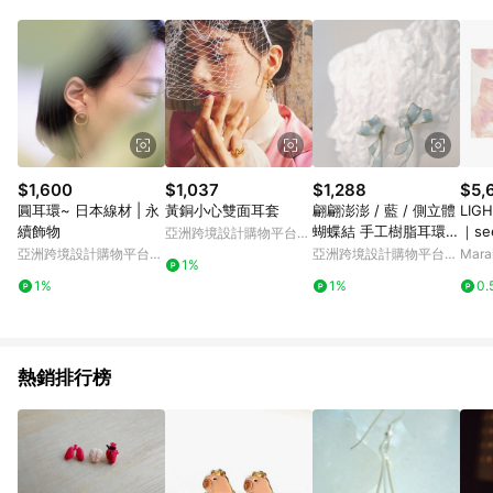
Android v4.6.0 / iOS v4.1.5 以上才具贈點資格。 7. 點數將於出
貨後 45 天後發送。 8. 群眾募資商品，禮物卡，開館保證金，補
運費，攤位費等不具贈點資格。 9. LINE 購物站上之商品規格、
顏色、價位、贈品如與 Pinkoi 商品資訊頁及購物車不符，以
Pinkoi 購物商品資訊頁及購物車標示為準。 10. 點數紅包使用規
則請以點數紅包活動說明為準。 11. 若於 LINE 購物前往 Pinkoi
頁面後才首次下載 Pinkoi APP 並完成訂單，不符合導購資格；承
上，首次下載 Pinkoi APP 後，需透過 LINE 購物前往 Pinkoi 頁
面，方享導購資格。
$1,600
$1,037
$1,288
$5,
圓耳環~ 日本線材 | 永
黃銅小心雙面耳套
翩翩澎澎 / 藍 / 側立體
LIG
續飾物
蝴蝶結 手工樹脂耳環
｜se
亞洲跨境設計購物平台
耳夾
鋁框-
Pinkoi
亞洲跨境設計購物平台
亞洲跨境設計購物平台
Mar
1%
Pinkoi
Pinkoi
1%
1%
0.
熱銷排行榜