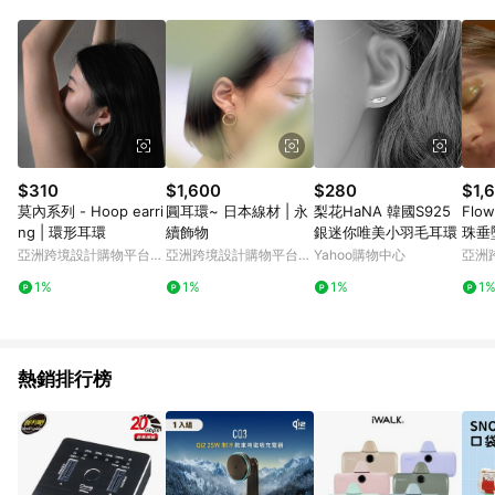
Android v4.6.0 / iOS v4.1.5 以上才具贈點資格。 7. 點數將於出
貨後 45 天後發送。 8. 群眾募資商品，禮物卡，開館保證金，補
運費，攤位費等不具贈點資格。 9. LINE 購物站上之商品規格、
顏色、價位、贈品如與 Pinkoi 商品資訊頁及購物車不符，以
Pinkoi 購物商品資訊頁及購物車標示為準。 10. 點數紅包使用規
則請以點數紅包活動說明為準。 11. 若於 LINE 購物前往 Pinkoi
頁面後才首次下載 Pinkoi APP 並完成訂單，不符合導購資格；承
上，首次下載 Pinkoi APP 後，需透過 LINE 購物前往 Pinkoi 頁
面，方享導購資格。
$310
$1,600
$280
$1,
莫內系列 - Hoop earri
圓耳環~ 日本線材 | 永
梨花HaNA 韓國S925
Flo
ng | 環形耳環
續飾物
銀迷你唯美小羽毛耳環
珠垂墜
arrin
亞洲跨境設計購物平台
亞洲跨境設計購物平台
Yahoo購物中心
亞洲
Pinkoi
Pinkoi
Pinko
1%
1%
1%
1
熱銷排行榜