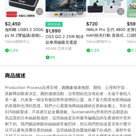
$2,450
$720
$59
限時加碼
伽利略 USB3.2 20Gb
iWALK Pro 五代 4800
史努
$1,990
ps M.2雙協議(規格)
mAh快充行動 直插式
口袋
CQ3 Qi2.2 25W 制冷
對拷(拷貝)機 (DMC32
口袋電源 行動電源 Lig
E-C/
Yahoo購物中心
Yahoo購物中心
Yah
款車用磁吸充電器
2D)
htning
erie
ADAM 亞果元素
0.3%
0.3%
0.
8%
商品描述
Production Process在禪宗裡，圓圈象徵著無限、開悟、心理和宇宙，
其解釋由觀者決定。圓的連續流動，沒有開始也沒有結束，永遠不會陷入
某一處，代表著一個沒有被囚禁和迷惘的心靈。為了最大限度地發揮絲線
的美麗和光澤的質感，我們小心翼翼地將絲線纏繞在黃銅金屬上。耳針是
925純銀製成，不容易引起金屬過敏。Sustainability所有的作品都是由
高品質的日本絲線製成的，這些絲線是在和服等編織品的生產過程中意外
剩下的。我們聽說剩餘的絲線經常被扔掉，所以我們想知道是否有什麼方
法可以避免浪費珍貴的絲線，這些絲線是由蠶做的繭子紡成的，過程中並