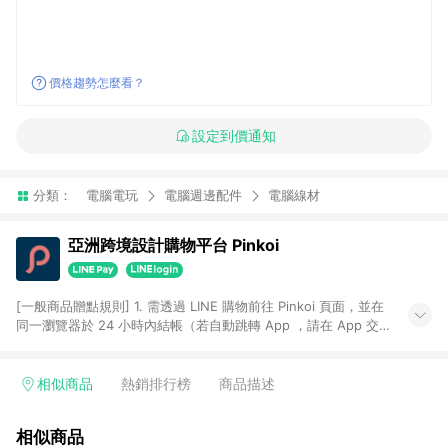
價格趨勢怎麼看？
設定到價通知
分類：
電腦電玩
電腦週邊配件
電腦線材
亞洲跨境設計購物平台 Pinkoi
[一般商品贈點規則] 1. 需透過 LINE 購物前往 Pinkoi 頁面，並在
同一瀏覽器於 24 小時內結帳（若自動跳轉 App ，請在 App 交
易），才具點數回饋資格。 2. 點數回饋計算將扣除訂單金額中的
運費與金流手續費與手動輸入之優惠碼折扣。 3. LINE 購物點數
回饋訂單不得享有 Pinkoi 站方優惠，例如首購優惠，P coins，
相似商品
熱銷排行榜
商品描述
全站(不包含手動輸入之優惠碼)。 4. 透過 LINE 購物連結到
Pinkoi 以外之網站購買之商品不具贈點資格。 5. 取消訂單或退貨
相似商品
行為，不具贈點資格，部分退款不在此限。 6. APP 請更新至