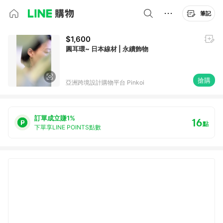
筆記
$1,600
圓耳環~ 日本線材 | 永續飾物
搶購
亞洲跨境設計購物平台 Pinkoi
訂單成立賺1%
16
點
下單享LINE POINTS點數