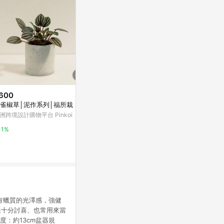
600
$155
$500
雀椒草│泥作系列│福所栽
Airy 超疏水觀葉介質土_
兔腳蕨│泥作
洲跨境設計購物平台 Pinkoi
亞洲跨境設計購物平台 Pinkoi
亞洲跨境設計購物
1%
1%
1%
 具有蠟質的光澤感，強健
樣十分討喜、也常用來當
*植株高度：約13cm盆器規