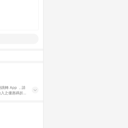
動跳轉 App ，請
輸入之優惠碼折
手動輸入之優惠
行為，不具贈點資
數將於出貨後 45 天
站上之商品規格、
 10. 點數紅包
PP 並完成訂單，不