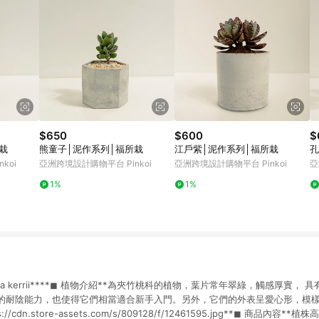
$650
$600
$
栽
熊童子│泥作系列│福所栽
江戶紫│泥作系列│福所栽
孔
koi
亞洲跨境設計購物平台 Pinkoi
亞洲跨境設計購物平台 Pinkoi
亞
1%
1%
ya kerrii****◼︎ 植物介紹**為夾竹桃科的植物，葉片常年翠綠，觸感厚實，
的耐陰能力，也使得它們相當適合新手入門。另外，它們的外表呈愛心形，模
cdn.store-assets.com/s/809128/f/12461595.jpg**◼︎ 商品內容*