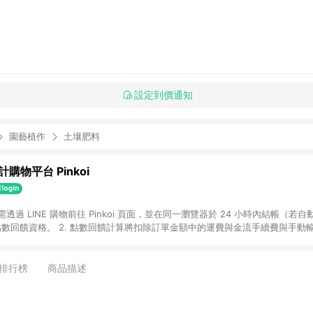
設定到價通知
園藝植作
土壤肥料
購物平台 Pinkoi
 需透過 LINE 購物前往 Pinkoi 頁面，並在同一瀏覽器於 24 小時內結帳（若自
具點數回饋資格。 2. 點數回饋計算將扣除訂單金額中的運費與金流手續費與手動
點數回饋訂單不得享有 Pinkoi 站方優惠，例如首購優惠，P coins，全站(不包含
E 購物連結到 Pinkoi 以外之網站購買之商品不具贈點資格。 5. 取消訂單或退貨
APP 請更新至Android v4.6.0 / iOS v4.1.5 以上才具贈點資格。 7. 點
排行榜
商品描述
資商品，禮物卡，開館保證金，補運費，攤位費等不具贈點資格。 9. LINE 購物
inkoi 商品資訊頁及購物車不符，以 Pinkoi 購物商品資訊頁及購物車標示為準。
明為準。 11. 若於 LINE 購物前往 Pinkoi 頁面後才首次下載 Pinkoi A