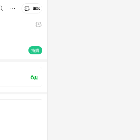
筆記
搶購
6
點