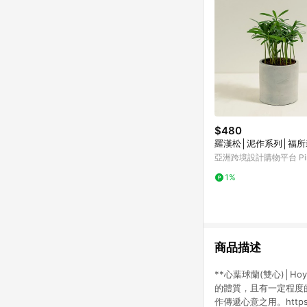
$480
羅漢松│泥作系列│福所
亞洲跨境設計購物平台 Pin
1%
商品描述
**心葉球蘭(雙心)│Ho
的體質，且有一定程度
作傳遞心意之用。https://