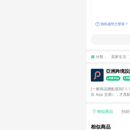
價格趨勢怎麼看？
分類：
居家生活
亞洲跨境設計
[一般商品贈點規則] 1.
在 App 交易），才
扣。 3. LINE 購物
碼)。 4. 透過 LIN
格，部分退款不在此限。 6. 
相似商品
熱銷
後發送。 8. 群眾募
顏色、價位、贈品如與 P
相似商品
使用規則請以點數紅包活動說