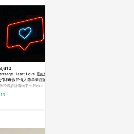
。
3,610
$11,089
$279
essage Heart Love 霓虹燈裝
蓮花花座
白灰漸層系列 
招牌母親節情人節畢業禮物
形雙色水泥多
亞洲跨境設計購物平台 Pinkoi
洲跨境設計購物平台 Pinkoi
亞洲跨境設計購物
1%
1%
1%