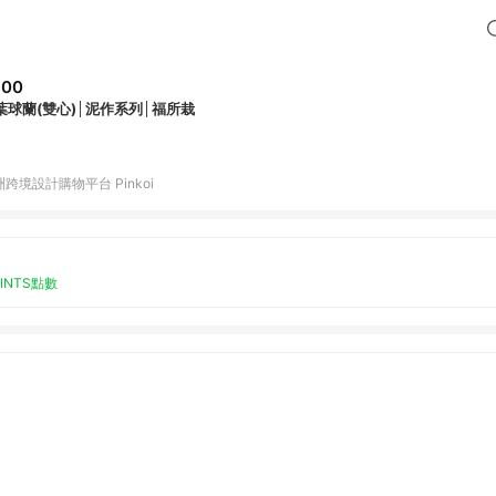
600
葉球蘭(雙心)│泥作系列│福所栽
跨境設計購物平台 Pinkoi
OINTS點數