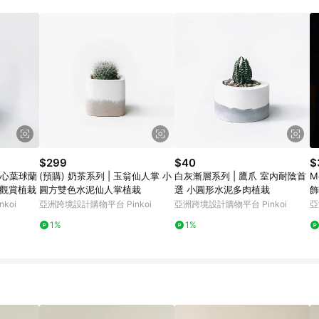
載 Pinkoi APP 後，需透過 LINE 購物前往 Pinkoi 頁面，方享導購資格
$299
$40
$
 心葉球蘭
(預購) 奶茶系列 | 玉翁仙人掌 小
白灰漸層系列 | 鷹爪 室內耐陰首
M
內觀賞植栽
圓方雙色水泥仙人掌植栽
選 小圓形水泥多肉植栽
飾
koi
亞洲跨境設計購物平台 Pinkoi
亞洲跨境設計購物平台 Pinkoi
亞
1%
1%