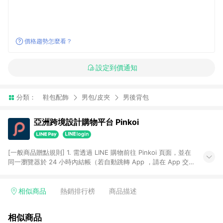
價格趨勢怎麼看？
設定到價通知
分類：
鞋包配飾
男包/皮夾
男後背包
亞洲跨境設計購物平台 Pinkoi
[一般商品贈點規則] 1. 需透過 LINE 購物前往 Pinkoi 頁面，並在
同一瀏覽器於 24 小時內結帳（若自動跳轉 App ，請在 App 交
易），才具點數回饋資格。 2. 點數回饋計算將扣除訂單金額中的
運費與金流手續費與手動輸入之優惠碼折扣。 3. LINE 購物點數
回饋訂單不得享有 Pinkoi 站方優惠，例如首購優惠，P coins，
相似商品
熱銷排行榜
商品描述
全站(不包含手動輸入之優惠碼)。 4. 透過 LINE 購物連結到
Pinkoi 以外之網站購買之商品不具贈點資格。 5. 取消訂單或退貨
相似商品
行為，不具贈點資格，部分退款不在此限。 6. APP 請更新至