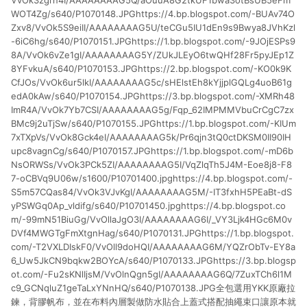
VvOk3zgrn4I/AAAAAAAAG5Q/aOuuA8G2tkUF1bwa3otBsUB5eFm
WOT4Zg/s640/P1070148.JPGhttps://4.bp.blogspot.com/-BUAv74O
Zxv8/VvOk5S9eiII/AAAAAAAAG5U/teCGu5IU1dEn9s9Bwya8JVhKzl
-6iC6hg/s640/P1070151.JPGhttps://1.bp.blogspot.com/-9JOjESPs9
8A/VvOk6vZe1gI/AAAAAAAAG5Y/ZUkJLEyO6twQHf28Fr5pyJEp1Z
8YFvkuA/s640/P1070153.JPGhttps://2.bp.blogspot.com/-KO0k9K
CfJOs/VvOk6ur5lkI/AAAAAAAAG5c/sHElstEh8kYjjplGQLg4uoB61g
edA0kAw/s640/P1070154.JPGhttps://3.bp.blogspot.com/-XMRh48
ImR4A/VvOk7Yb7CSI/AAAAAAAAG5g/Fqp_62IMPMMVbuCrCgC7zx
BMc9j2uTjSw/s640/P1070155.JPGhttps://1.bp.blogspot.com/-KIUm
7xTXpVs/VvOk8Gck4eI/AAAAAAAAG5k/Pr6qjn3tQ0ctDKSM0II90IH
upc8vagnCg/s640/P1070157.JPGhttps://1.bp.blogspot.com/-mD6b
NsORWSs/VvOk3PCk5ZI/AAAAAAAAG5I/VqZlqTh5J4M-Eoe8j8-F8
7-oCBVq9U06w/s1600/P10701400.jpghttps://4.bp.blogspot.com/-
S5m57CQas84/VvOk3VJvKgI/AAAAAAAAG5M/-IT3fxhH5PEaBt-dS
yPSWGq0Ap_vldifg/s640/P10701450.jpghttps://4.bp.blogspot.co
m/-99mN51BiuGg/VvOllaJgO3I/AAAAAAAAG6I/_VY3Ljk4HGc6M0v
DVf4MWGTgFmXtgnHag/s640/P1070131.JPGhttps://1.bp.blogspot.
com/-T2VXLDIskF0/VvOll9doHQI/AAAAAAAAG6M/YQZrObTv-EY8a
6_Uw5JkCN9bqkw2BOYcA/s640/P1070133.JPGhttps://3.bp.blogsp
ot.com/-Fu2sKNlIjsM/VvOlnQgn5gI/AAAAAAAAG6Q/7ZuxTCh6l1M
c9_GCNqluZ1geTaLxYNnHQ/s640/P1070138.JPG全包選用YKK原廠拉
鍊，背膠帆布，並在布料內層製做防水貼合上蓋式搭配抽繩束口讓原本就