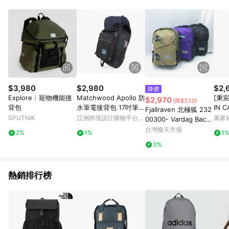
Android v4.6.0 / iOS v4.1.5 以上才具贈點資格。 7. 點數將於出
貨後 45 天後發送。 8. 群眾募資商品，禮物卡，開館保證金，補
運費，攤位費等不具贈點資格。 9. LINE 購物站上之商品規格、
顏色、價位、贈品如與 Pinkoi 商品資訊頁及購物車不符，以
Pinkoi 購物商品資訊頁及購物車標示為準。 10. 點數紅包使用規
則請以點數紅包活動說明為準。 11. 若於 LINE 購物前往 Pinkoi
頁面後才首次下載 Pinkoi APP 並完成訂單，不符合導購資格；承
上，首次下載 Pinkoi APP 後，需透過 LINE 購物前往 Pinkoi 頁
面，方享導購資格。
$3,980
$2,980
$2,
降價
Explore︱寵物機能後
Matchwood Apollo 防
[秉宸
$2,970
(降$330)
背包
水筆電後背包 17吋筆電
IN 
Fjallraven 北極狐 232
保護夾層 單寧款
S0A
SPUTNIK
亞洲跨境設計購物平台
萬家
00300- Vardag Backp
Pinkoi
ack 17 後背包【iSport
台灣樂天市場
2%
1%
1
愛運動】
3%
熱銷排行榜