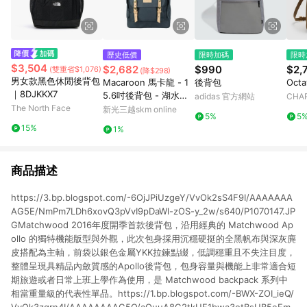
歷史低價
限時加碼
限時
$3,504
$2,682
$990
$2,
(雙重省$1,076)
(降$298)
男女款黑色休閒後背包
Macaroon 馬卡龍 - 1
後背包
Oct
｜8DJKKX7
5.6吋後背包 - 湖水藍
adidas 官方網站
CHAR
The North Face
- Reborn
新光三越skm online
5%
5
15%
1%
商品描述
https://3.bp.blogspot.com/-6OjJPiUzgeY/VvOk2sS4F9I/AAAAAAA
AG5E/NmPm7LDh6xovQ3pVvI9pDaWl-zOS-y_2w/s640/P1070147.JP
GMatchwood 2016年度開季首款後背包，沿用經典的 Matchwood Ap
ollo 的獨特機能版型與外觀，此次包身採用沉穩硬挺的全黑帆布與深灰麂
皮搭配為主軸，前袋以銀色金屬YKK拉鍊點綴，低調穩重且不失注目度，
整體呈現具精品內斂質感的Apollo後背包，包身容量與機能上非常適合短
期旅遊或者日常上班上學作為使用，是 Matchwood backpack 系列中
相當重量級的代表性單品。https://1.bp.blogspot.com/-BWX-ZOI_ieQ/