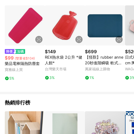
Android v4.6.0 / iOS v4.1.5 以上才具贈點資格。 7. 點數將於出
貨後 45 天後發送。 8. 群眾募資商品，禮物卡，開館保證金，補
運費，攤位費等不具贈點資格。 9. LINE 購物站上之商品規格、
顏色、價位、贈品如與 Pinkoi 商品資訊頁及購物車不符，以
Pinkoi 購物商品資訊頁及購物車標示為準。 10. 點數紅包使用規
則請以點數紅包活動說明為準。 11. 若於 LINE 購物前往 Pinkoi
頁面後才首次下載 Pinkoi APP 並完成訂單，不符合導購資格；承
上，首次下載 Pinkoi APP 後，需透過 LINE 購物前往 Pinkoi 頁
面，方享導購資格。
$149
$699
$52
REX熱水袋 2公升 *健
【怪獸】rubber anne
日式
$99
(雙重省$104)
人館*
20秒進階瞬吸 軟式珪
cm
樂品電棒隔熱防塵套
藻土吸水地墊 (66x44
紅｜
台灣樂天市場
萬家福線上購物
WAGA
寶雅線上買
cm) -海洋藍
3%
1%
3
5%
熱銷排行榜