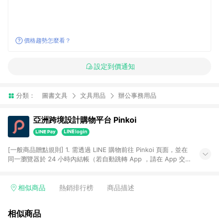
價格趨勢怎麼看？
設定到價通知
分類：
圖書文具
文具用品
辦公事務用品
亞洲跨境設計購物平台 Pinkoi
[一般商品贈點規則] 1. 需透過 LINE 購物前往 Pinkoi 頁面，並在
同一瀏覽器於 24 小時內結帳（若自動跳轉 App ，請在 App 交
易），才具點數回饋資格。 2. 點數回饋計算將扣除訂單金額中的
運費與金流手續費與手動輸入之優惠碼折扣。 3. LINE 購物點數
回饋訂單不得享有 Pinkoi 站方優惠，例如首購優惠，P coins，
相似商品
熱銷排行榜
商品描述
全站(不包含手動輸入之優惠碼)。 4. 透過 LINE 購物連結到
Pinkoi 以外之網站購買之商品不具贈點資格。 5. 取消訂單或退貨
相似商品
行為，不具贈點資格，部分退款不在此限。 6. APP 請更新至