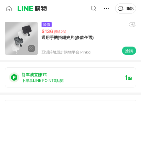
筆記
降價
$136
(降$23)
通用手機掛繩夾片(多款任選)
搶購
亞洲跨境設計購物平台 Pinkoi
訂單成立賺1%
1
點
下單享LINE POINTS點數