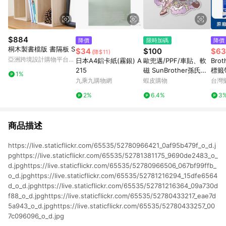
$884
降價
限時加碼
降價
桐木製書檔版 書隔板 S
$34
$100
$63
(降$11)
亞洲跨境設計購物平台
日本A4鋁卡紙(霧銀) A
歐兜邁/PPF/車貼、軟
Brot
Pinkoi
215
磁 SunBrother孫氏兄
標籤帶
1%
弟 3M 反光貼紙 防水
字 )
九乘九購物網
蝦皮購物
台灣
貼紙 車貼貼紙 軟性磁
2%
6.4%
3
貼
商品描述
https://live.staticflickr.com/65535/52780966421_0af95b479f_o_d.j
pghttps://live.staticflickr.com/65535/52781381175_9690de2483_o_
d.jpghttps://live.staticflickr.com/65535/52780966506_067bf99ffb_
o_d.jpghttps://live.staticflickr.com/65535/52781216294_15dfe6564
d_o_d.jpghttps://live.staticflickr.com/65535/52781216364_09a730d
f88_o_d.jpghttps://live.staticflickr.com/65535/52780433217_eae7d
5a943_o_d.jpghttps://live.staticflickr.com/65535/52780433257_00
7c096096_o_d.jpg