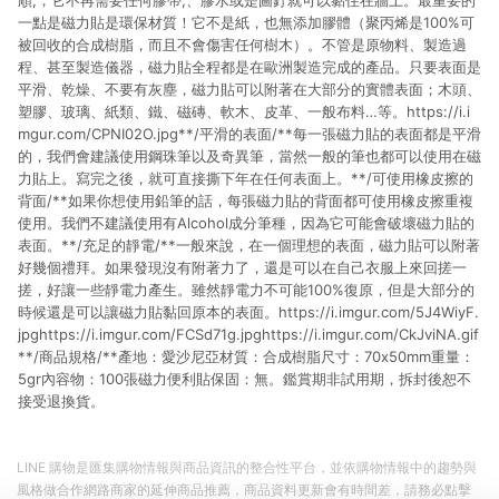
順,，它不再需要任何膠帶,、膠水或是圖釘就可以黏住在牆上。最重要的
一點是磁力貼是環保材質！它不是紙，也無添加膠體（聚丙烯是100%可
被回收的合成樹脂，而且不會傷害任何樹木）。不管是原物料、製造過
程、甚至製造儀器，磁力貼全程都是在歐洲製造完成的產品。只要表面是
平滑、乾燥、不要有灰塵，磁力貼可以附著在大部分的實體表面；木頭、
塑膠、玻璃、紙類、鐵、磁磚、軟木、皮革、一般布料…等。https://i.i
mgur.com/CPNI02O.jpg**/平滑的表面/**每一張磁力貼的表面都是平滑
的，我們會建議使用鋼珠筆以及奇異筆，當然一般的筆也都可以使用在磁
力貼上。寫完之後，就可直接撕下年在任何表面上。**/可使用橡皮擦的
背面/**如果你想使用鉛筆的話，每張磁力貼的背面都可使用橡皮擦重複
使用。我們不建議使用有Alcohol成分筆種，因為它可能會破壞磁力貼的
表面。**/充足的靜電/**一般來說，在一個理想的表面，磁力貼可以附著
好幾個禮拜。如果發現沒有附著力了，還是可以在自己衣服上來回搓一
搓，好讓一些靜電力產生。雖然靜電力不可能100%復原，但是大部分的
時候還是可以讓磁力貼黏回原本的表面。https://i.imgur.com/5J4WiyF.
jpghttps://i.imgur.com/FCSd71g.jpghttps://i.imgur.com/CkJviNA.gif
**/商品規格/**產地：愛沙尼亞材質：合成樹脂尺寸：70x50mm重量：
5gr內容物：100張磁力便利貼保固：無。鑑賞期非試用期，拆封後恕不
接受退換貨。
LINE 購物是匯集購物情報與商品資訊的整合性平台，並依購物情報中的趨勢與
風格做合作網路商家的延伸商品推薦，商品資料更新會有時間差，請務必點擊