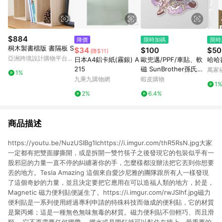
$884
降價
限時加碼
限時
桐木製書檔版 書隔板 S
$34
$100
$50
(降$11)
亞洲跨境設計購物平台
日本A4鋁卡紙(霧銀) A
歐兜邁/PPF/車貼、軟
哈哈書
Pinkoi
215
磁 SunBrother孫氏兄
萬家
1%
弟 3M 反光貼紙 防水
九乘九購物網
蝦皮購物
1
貼紙 車貼貼紙 軟性磁
2%
6.4%
貼
商品描述
https://youtu.be/NuzUSIBg1Ichttps://i.imgur.com/thR5RsN.jpg大家
一定都有把雙面膠撕開，或是拆開一雙竹筷子之後發現它的包裝似乎有一
股邪惡的力量一直不停的糾纏著你的手，怎麼樣都沒辦法把它丟到你想要
丟的地方。Tesla Amazing 這個來自愛沙尼雅的團隊跟所有人一樣發現
了這個奇妙的力量，並且決定要把它應用在可以造福人類的地方，於是，
Magnetic 磁力便利貼便誕生了。https://i.imgur.com/rwJSlhf.jpg磁力
便利貼是一系列使用經過專利申請的特殊科技而做成的便利貼，它的材質
是聚丙烯；這是一種無色無味無毒的材質。磁力便利貼不但輕巧、而且滑