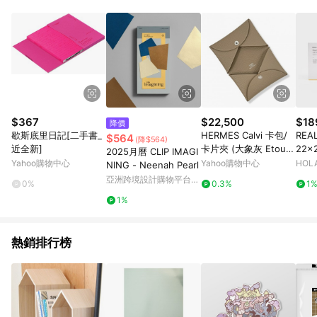
Android v4.6.0 / iOS v4.1.5 以上才具贈點資格。 7. 點數將於出
貨後 45 天後發送。 8. 群眾募資商品，禮物卡，開館保證金，補
運費，攤位費等不具贈點資格。 9. LINE 購物站上之商品規格、
顏色、價位、贈品如與 Pinkoi 商品資訊頁及購物車不符，以
Pinkoi 購物商品資訊頁及購物車標示為準。 10. 點數紅包使用規
則請以點數紅包活動說明為準。 11. 若於 LINE 購物前往 Pinkoi
頁面後才首次下載 Pinkoi APP 並完成訂單，不符合導購資格；承
上，首次下載 Pinkoi APP 後，需透過 LINE 購物前往 Pinkoi 頁
面，方享導購資格。
$367
$22,500
$18
降價
歇斯底里日記[二手書_
HERMES Calvi 卡包/
REA
$564
(降$564)
近全新]
卡片夾 (大象灰 Etoup
22x
2025月曆 CLIP IMAGI
e x 山羊皮 Mysore)
Yahoo購物中心
Yahoo購物中心
HOL
NING - Neenah Pearl
亞洲跨境設計購物平台
0%
0.3%
1
Pinkoi
1%
熱銷排行榜