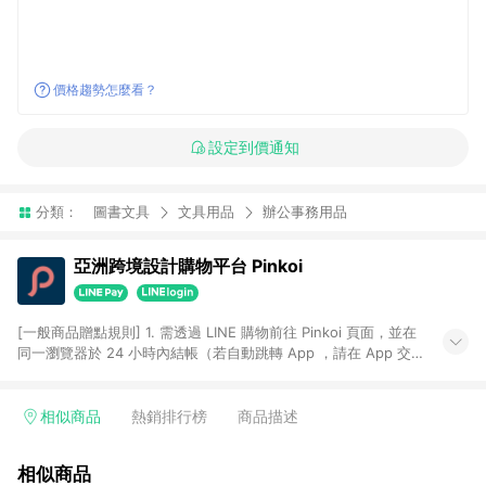
價格趨勢怎麼看？
設定到價通知
分類：
圖書文具
文具用品
辦公事務用品
亞洲跨境設計購物平台 Pinkoi
[一般商品贈點規則] 1. 需透過 LINE 購物前往 Pinkoi 頁面，並在
同一瀏覽器於 24 小時內結帳（若自動跳轉 App ，請在 App 交
易），才具點數回饋資格。 2. 點數回饋計算將扣除訂單金額中的
運費與金流手續費與手動輸入之優惠碼折扣。 3. LINE 購物點數
回饋訂單不得享有 Pinkoi 站方優惠，例如首購優惠，P coins，
相似商品
熱銷排行榜
商品描述
全站(不包含手動輸入之優惠碼)。 4. 透過 LINE 購物連結到
Pinkoi 以外之網站購買之商品不具贈點資格。 5. 取消訂單或退貨
相似商品
行為，不具贈點資格，部分退款不在此限。 6. APP 請更新至