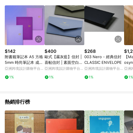
Android v4.6.0 / iOS v4.1.5 以上才具贈點資格。 7. 點數將於出
貨後 45 天後發送。 8. 群眾募資商品，禮物卡，開館保證金，補
運費，攤位費等不具贈點資格。 9. LINE 購物站上之商品規格、
顏色、價位、贈品如與 Pinkoi 商品資訊頁及購物車不符，以
Pinkoi 購物商品資訊頁及購物車標示為準。 10. 點數紅包使用規
則請以點數紅包活動說明為準。 11. 若於 LINE 購物前往 Pinkoi
頁面後才首次下載 Pinkoi APP 並完成訂單，不符合導購資格；承
上，首次下載 Pinkoi APP 後，需透過 LINE 購物前往 Pinkoi 頁
面，方享導購資格。
$142
$400
$268
$1,
附書籤筆記本 A5 方格
歐式【霧灰藍】信封 |
003 Nero - 經典信封
【Ma
5mm 時尚筆記本 成人
喜帖信封 | 素面空白信
CLASSIC ENVELOPE
osy
筆記本
封 20入
亞洲跨境設計購物平台
亞洲跨境設計購物平台
亞洲跨境設計購物平台
亞洲
Pinkoi
Pinkoi
Pinkoi
Pinko
1%
1%
1%
1
熱銷排行榜