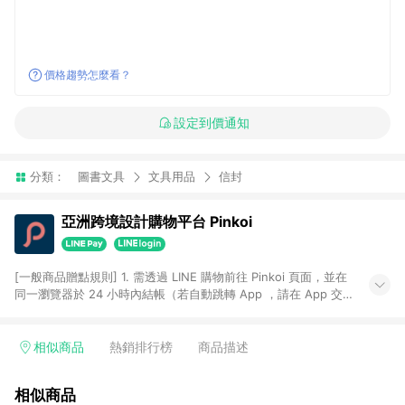
價格趨勢怎麼看？
設定到價通知
分類：
圖書文具
文具用品
信封
亞洲跨境設計購物平台 Pinkoi
[一般商品贈點規則] 1. 需透過 LINE 購物前往 Pinkoi 頁面，並在
同一瀏覽器於 24 小時內結帳（若自動跳轉 App ，請在 App 交
易），才具點數回饋資格。 2. 點數回饋計算將扣除訂單金額中的
運費與金流手續費與手動輸入之優惠碼折扣。 3. LINE 購物點數
回饋訂單不得享有 Pinkoi 站方優惠，例如首購優惠，P coins，
相似商品
熱銷排行榜
商品描述
全站(不包含手動輸入之優惠碼)。 4. 透過 LINE 購物連結到
Pinkoi 以外之網站購買之商品不具贈點資格。 5. 取消訂單或退貨
相似商品
行為，不具贈點資格，部分退款不在此限。 6. APP 請更新至