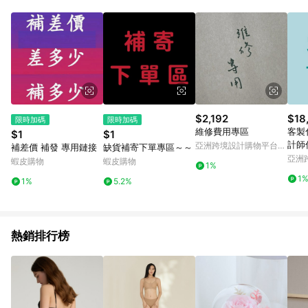
Android v4.6.0 / iOS v4.1.5 以上才具贈點資格。 7. 點數將於出
貨後 45 天後發送。 8. 群眾募資商品，禮物卡，開館保證金，補
運費，攤位費等不具贈點資格。 9. LINE 購物站上之商品規格、
顏色、價位、贈品如與 Pinkoi 商品資訊頁及購物車不符，以
Pinkoi 購物商品資訊頁及購物車標示為準。 10. 點數紅包使用規
則請以點數紅包活動說明為準。 11. 若於 LINE 購物前往 Pinkoi
頁面後才首次下載 Pinkoi APP 並完成訂單，不符合導購資格；承
上，首次下載 Pinkoi APP 後，需透過 LINE 購物前往 Pinkoi 頁
面，方享導購資格。
$2,192
$18
限時加碼
限時加碼
維修費用專區
客製
$1
$1
計師
亞洲跨境設計購物平台
補差價 補發 專用鏈接
缺貨補寄下單專區～～
單】
Pinkoi
亞洲
蝦皮購物
蝦皮購物
1%
Pinko
1
1%
5.2%
熱銷排行榜