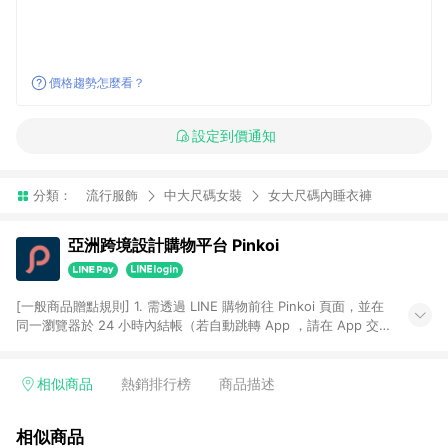
價格趨勢怎麼看？
設定到價通知
分類：
流行服飾
中大尺碼女裝
女大尺碼內睡衣褲
亞洲跨境設計購物平台 Pinkoi
[一般商品贈點規則] 1. 需透過 LINE 購物前往 Pinkoi 頁面，並在
同一瀏覽器於 24 小時內結帳（若自動跳轉 App ，請在 App 交
易），才具點數回饋資格。 2. 點數回饋計算將扣除訂單金額中的
運費與金流手續費與手動輸入之優惠碼折扣。 3. LINE 購物點數
回饋訂單不得享有 Pinkoi 站方優惠，例如首購優惠，P coins，
相似商品
熱銷排行榜
商品描述
全站(不包含手動輸入之優惠碼)。 4. 透過 LINE 購物連結到
Pinkoi 以外之網站購買之商品不具贈點資格。 5. 取消訂單或退貨
相似商品
行為，不具贈點資格，部分退款不在此限。 6. APP 請更新至