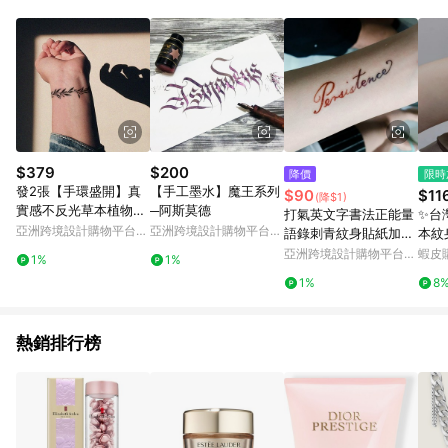
Android v4.6.0 / iOS v4.1.5 以上才具贈點資格。 7. 點數將於出
貨後 45 天後發送。 8. 群眾募資商品，禮物卡，開館保證金，補
運費，攤位費等不具贈點資格。 9. LINE 購物站上之商品規格、
顏色、價位、贈品如與 Pinkoi 商品資訊頁及購物車不符，以
Pinkoi 購物商品資訊頁及購物車標示為準。 10. 點數紅包使用規
則請以點數紅包活動說明為準。 11. 若於 LINE 購物前往 Pinkoi
頁面後才首次下載 Pinkoi APP 並完成訂單，不符合導購資格；承
上，首次下載 Pinkoi APP 後，需透過 LINE 購物前往 Pinkoi 頁
面，方享導購資格。
$379
$200
降價
限時
發2張【手環盛開】真
【手工墨水】魔王系列
$90
$11
(降$1)
實感不反光草本植物紋
─阿斯莫德
打氣英文字書法正能量
✨台
身貼紙搓洗不掉男女款
亞洲跨境設計購物平台
亞洲跨境設計購物平台
語錄刺青紋身貼紙加油
本紋
Pinkoi
Pinkoi
陽光快樂堅持鼓勵考試
水 
亞洲跨境設計購物平台
蝦皮
1%
1%
跟隨
Pinkoi
1%
8
半永
果汁
熱銷排行榜