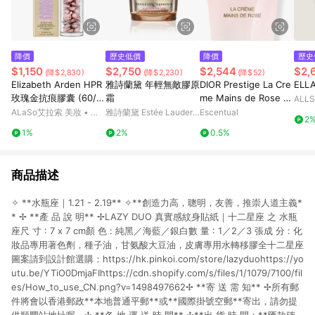
降價
歷史低價
降價
歷史
$1,150
$2,750
$2,544
$2,
(降$2,830)
(降$2,230)
(降$52)
Elizabeth Arden HPR
雅詩蘭黛 年輕無敵膠原
DIOR Prestige La Cre
ELL
玫瑰金抗痕膠囊 (60/9
霜
me Mains de Rose 5
ALLS
0顆)
0ml
ALaSo艾拉索 美妝 • 保
雅詩蘭黛 Estée Lauder
Escentual
2
養 • 香氛
官網
1%
2%
0.5%
商品描述
✧ **水瓶座｜1.21 - 2.19** ✧**創造力高，聰明，友善，推崇人道主義*
* ✢ **產 品 說 明** ✢LAZY DUO 真實感紋身貼紙｜十二星座 之 水瓶
座尺 寸 : 7 x 7 cm顏 色 : 純黑／海藍／銀白數 量 : 1／2／3 張成 分 : 化
妝品專用著色劑，種子油，甘氨酸大豆油，皮膚專用水轉移膠全十二星座
圖案請到設計館選購：https://hk.pinkoi.com/store/lazyduohttps://yo
utu.be/YTiO0DmjaFIhttps://cdn.shopify.com/s/files/1/1079/7100/fil
es/How_to_use_CN.png?v=1498497662✢ **寄 送 需 知** ✢所有郵
件將會以香港郵政**本地普通平郵**或**國際掛號空郵**寄出，請勿提