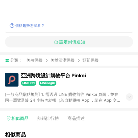
價格趨勢怎麼看？
設定到價通知
分類：
美妝保養
美體清潔保養
頸部保養
亞洲跨境設計購物平台 Pinkoi
[一般商品贈點規則] 1. 需透過 LINE 購物前往 Pinkoi 頁面，並在
同一瀏覽器於 24 小時內結帳（若自動跳轉 App ，請在 App 交
易），才具點數回饋資格。 2. 點數回饋計算將扣除訂單金額中的
運費與金流手續費與手動輸入之優惠碼折扣。 3. LINE 購物點數
回饋訂單不得享有 Pinkoi 站方優惠，例如首購優惠，P coins，
相似商品
熱銷排行榜
商品描述
全站(不包含手動輸入之優惠碼)。 4. 透過 LINE 購物連結到
Pinkoi 以外之網站購買之商品不具贈點資格。 5. 取消訂單或退貨
相似商品
行為，不具贈點資格，部分退款不在此限。 6. APP 請更新至