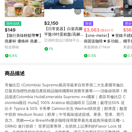
$2,150
限時加碼
降價
歷史
【日常瓷器】白瓷高腳
$149
$3,063
$56
(降$417)
平盤/6吋蛋糕盤/高腳
【隨行美味輕鬆帶💖】
【one-meter】★登錄
不銹
壺承
亞洲跨境設計購物平台
燕麥杯 優格杯 燕麥盒
保固送咖啡★多功能可
桶手
Pinkoi
燕麥優格杯
視電蒸鍋(OHL-24038
酒吧
蝦皮購物
東森購物 ETMall
東森購
1%
SF)
6.4%
0.5%
0.
商品描述
哥倫比亞 (Colombia) Supremo最高等級來自世界第二大生產國哥倫比
亞最具指標性的薇菈產區精品咖啡國際杯測賽常勝軍——頂級綠翡翠！商
品描述Colombia HuilaEsmeralda Supremo •••國家｜產區哥倫比亞 C
olombia薇菈 Huila|| 100% Arabica 精品咖啡豆 ||品種｜處理法50% 堤
比卡 Typica & 50% 卡蒂摩 Catimor水洗 Washed烘焙度｜醇厚度｜酸度
中烘焙 Medium Roast｜醇厚｜中等風味描述甜感、果香、堅果、黑巧
克力、黑糖•••Le Brewlife樂步咖啡採用業界最先進超跑等級烘豆機- L
ORING 進行烘焙！ 世界冠軍專用，在烘焙上以專利的Flavor Lock 技