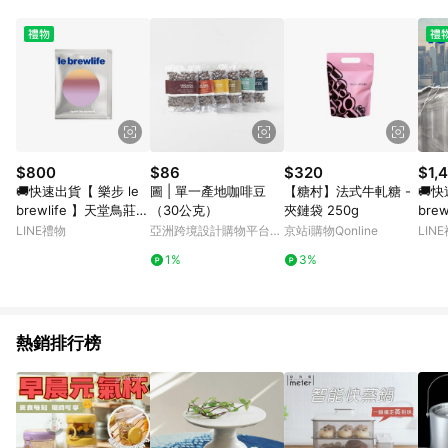
Android v4.6.0 / iOS v4.1.5 以上才具贈點資格。 7. 點數將於出
貨後 45 天後發送。 8. 群眾募資商品，禮物卡，開館保證金，補
運費，攤位費等不具贈點資格。 9. LINE 購物站上之商品規格、
顏色、價位、贈品如與 Pinkoi 商品資訊頁及購物車不符，以
Pinkoi 購物商品資訊頁及購物車標示為準。 10. 點數紅包使用規
則請以點數紅包活動說明為準。 11. 若於 LINE 購物前往 Pinkoi
頁面後才首次下載 Pinkoi APP 並完成訂單，不符合導購資格；承
上，首次下載 Pinkoi APP 後，需透過 LINE 購物前往 Pinkoi 頁
面，方享導購資格。
$800
$86
$320
$1,
🚚快速出貨【 樂步 le
圖 | 單一產地咖啡豆
【糖村】法式牛軋糖 -
🚚快
brewlife 】天堂鳥莊園
（30公克）
夾鏈袋 250g
bre
· 巴布亞紐幾內亞 水洗
卷底
LINE禮物
亞洲跨境設計購物平台
京站i購物Qonline
LIN
精品濾掛咖啡
隨行
Pinkoi
1%
3%
熱銷排行榜