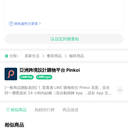
價格趨勢怎麼看？
設定到價通知
分類：
居家生活
餐廚用品
咖啡用品
亞洲跨境設計購物平台 Pinkoi
[一般商品贈點規則] 1. 需透過 LINE 購物前往 Pinkoi 頁面，並在
同一瀏覽器於 24 小時內結帳（若自動跳轉 App ，請在 App 交
易），才具點數回饋資格。 2. 點數回饋計算將扣除訂單金額中的
運費與金流手續費與手動輸入之優惠碼折扣。 3. LINE 購物點數
回饋訂單不得享有 Pinkoi 站方優惠，例如首購優惠，P coins，
相似商品
熱銷排行榜
商品描述
全站(不包含手動輸入之優惠碼)。 4. 透過 LINE 購物連結到
Pinkoi 以外之網站購買之商品不具贈點資格。 5. 取消訂單或退貨
相似商品
行為，不具贈點資格，部分退款不在此限。 6. APP 請更新至