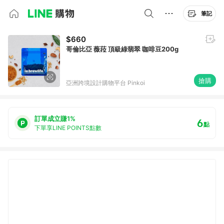
筆記
$660
哥倫比亞 薇菈 頂級綠翡翠 咖啡豆200g
搶購
亞洲跨境設計購物平台 Pinkoi
訂單成立賺1%
6
點
下單享LINE POINTS點數