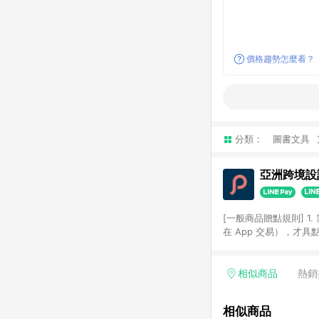
價格趨勢怎麼看？
分類：
圖書文具
亞洲跨境設計
[一般商品贈點規則] 1.
在 App 交易），才
扣。 3. LINE 購物
碼)。 4. 透過 LIN
格，部分退款不在此限。 6. 
相似商品
熱銷
後發送。 8. 群眾募
顏色、價位、贈品如與 P
相似商品
使用規則請以點數紅包活動說