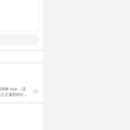
動跳轉 App ，請
輸入之優惠碼折
手動輸入之優惠
行為，不具贈點資
數將於出貨後 45 天
站上之商品規格、
 10. 點數紅包
PP 並完成訂單，不