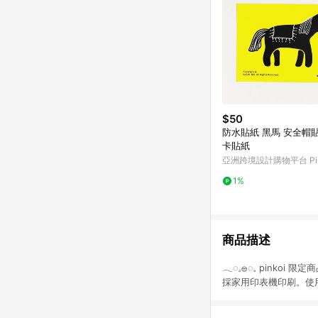
$50
防水貼紙 黑馬 安全帽貼紙 悠遊
卡貼紙
亞洲跨境設計購物平台 Pin
1%
商品描述
𓂃◌𓈒𓐍◌𓈒 pin
採家用印表機印刷。使