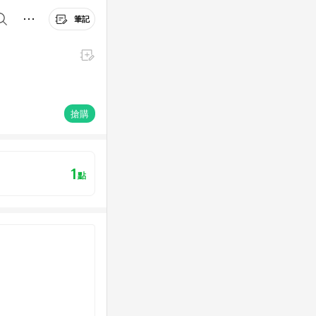
筆記
搶購
1
點