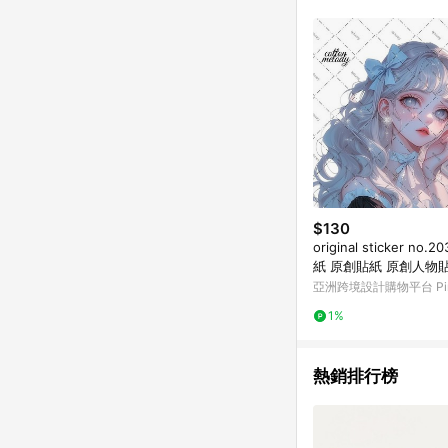
符合導購資格；承上，首次下
$130
original sticker no
紙 原創貼紙 原創人物
貼紙 cotton melody
亞洲跨境設計購物平台 Pin
1%
熱銷排行榜