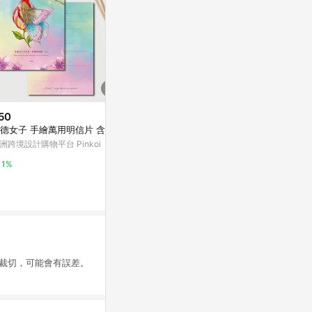
50
$30
降價
德女子 手繪萬用明信片 含信封
小島/2021插畫明信片
$92
(降$22)
洲跨境設計購物平台 Pinkoi
亞洲跨境設計購物平台 Pinkoi
50張怪東西
殼ipad防水
1%
1%
東森購物 ETMa
0.5%
於為手工裁切，可能會有誤差。