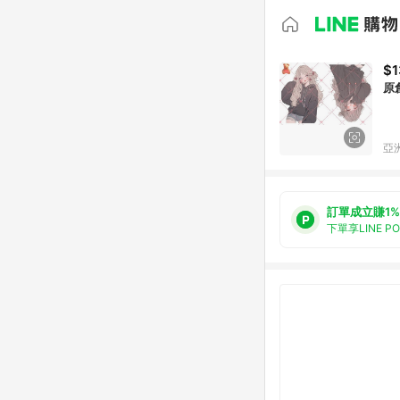
$1
原
亞洲
訂單成立賺1%
下單享LINE P