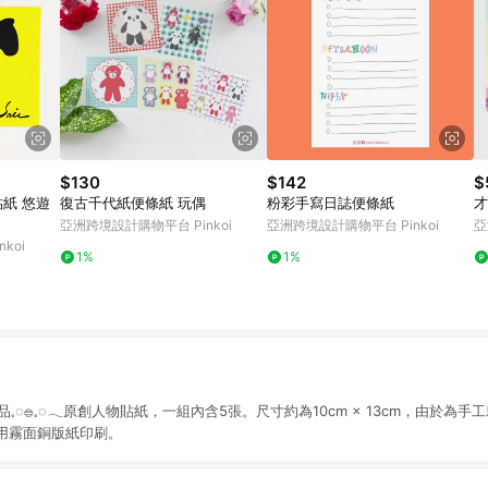
$130
$142
$
復古千代紙便條紙 玩偶
粉彩手寫日誌便條紙
才
亞洲跨境設計購物平台 Pinkoi
亞洲跨境設計購物平台 Pinkoi
亞
koi
1%
1%
koi 限定商品𓈒◌𓐍𓈒◌𓂃原創人物貼紙，一組內含5張。尺寸約為10cm × 13cm，由
用霧面銅版紙印刷。