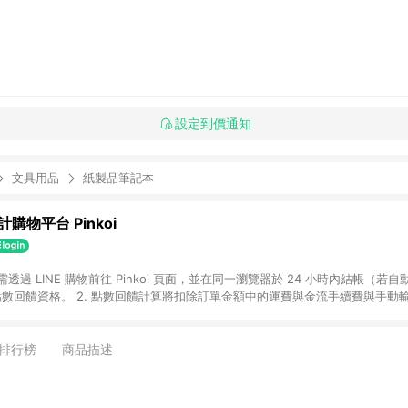
設定到價通知
文具用品
紙製品筆記本
購物平台 Pinkoi
 需透過 LINE 購物前往 Pinkoi 頁面，並在同一瀏覽器於 24 小時內結帳（若自
具點數回饋資格。 2. 點數回饋計算將扣除訂單金額中的運費與金流手續費與手動
點數回饋訂單不得享有 Pinkoi 站方優惠，例如首購優惠，P coins，全站(不包含
E 購物連結到 Pinkoi 以外之網站購買之商品不具贈點資格。 5. 取消訂單或退貨
APP 請更新至Android v4.6.0 / iOS v4.1.5 以上才具贈點資格。 7. 點
排行榜
商品描述
資商品，禮物卡，開館保證金，補運費，攤位費等不具贈點資格。 9. LINE 購物
inkoi 商品資訊頁及購物車不符，以 Pinkoi 購物商品資訊頁及購物車標示為準。
明為準。 11. 若於 LINE 購物前往 Pinkoi 頁面後才首次下載 Pinkoi A