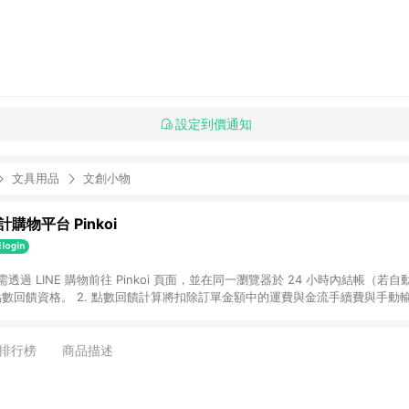
設定到價通知
文具用品
文創小物
購物平台 Pinkoi
 需透過 LINE 購物前往 Pinkoi 頁面，並在同一瀏覽器於 24 小時內結帳（若自
具點數回饋資格。 2. 點數回饋計算將扣除訂單金額中的運費與金流手續費與手動
點數回饋訂單不得享有 Pinkoi 站方優惠，例如首購優惠，P coins，全站(不包含
E 購物連結到 Pinkoi 以外之網站購買之商品不具贈點資格。 5. 取消訂單或退貨
APP 請更新至Android v4.6.0 / iOS v4.1.5 以上才具贈點資格。 7. 點
排行榜
商品描述
資商品，禮物卡，開館保證金，補運費，攤位費等不具贈點資格。 9. LINE 購物
inkoi 商品資訊頁及購物車不符，以 Pinkoi 購物商品資訊頁及購物車標示為準。
明為準。 11. 若於 LINE 購物前往 Pinkoi 頁面後才首次下載 Pinkoi A