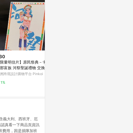
30
$880
$2,000
限量明信片】原民祭典－卡那
Postcards: 全套組15入
氣球花束抽鈔票
那富族 河祭聖誕禮物 交換禮物
畢業禮/母親節
亞洲跨境設計購物平台 Pinkoi
洲跨境設計購物平台 Pinkoi
亞洲跨境設計購物
1%
1%
1%
包含義大利、西班牙、厄
請認真看一下商品頁資訊
加班費用，因是插隊加班