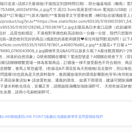
日送達~請抓2天最保險(不能指定到貨時間日期)，部分偏遠地區（離島）需加價https:/
51941753488_d002bf916e_z.jpg尺寸:高22.5cm/底座直徑14cm 電池款/U
請**訂單備註**(原木/咖啡)**客製鐘罩文字需要收費（轉印貼在玻璃鐘罩上）*
/product/iug7jnJu**https://live.staticflickr.com/65535/51939031951_5
lickr.com/65535/51635128296_27653874f7_z.jpg太陽花為日本進口品
較好，品質也較穩定，不過相對單價也較高請相信一分錢一分貨，我們只想製
包裝~讓您收到完好的商品:)感謝您的喜歡和購買❤️有任何疑問歡迎詢問！以下
aticflickr.com/65535/51955787801_e406076d80_z.jpg**太陽花+千日菊↓**http
956376680_0740043909_z.jpg購物常見Q&AQ可以放多久呢？A最佳觀賞期
色，掉落的自然現象）Q燈座開關在哪呢？電池型號是？A開關在燈座下方（背面
以喔!請聊聊聯繫賣場一律為客製商品，訂購後一律不接受顏色不符合期待、商
訊息聯繫，會馬上幫您處理。)乾燥花&不凋花皆為天然植物/花去製作，所以每
是問題喔!但也因為是天然原料製作，會因擺放場所的環境影響顏色等等(有些乾
、不凋花保養須知★·請放置乾燥、通風的環境。·如遇下雨環境，建議可開除濕機
葉子滲水和軟化現在，皆屬正常，請開啟除濕機加強除濕即可。·天然乾燥花材
產生灰塵，請用小毛刷輕刷即可。
動
LINE購物護照
LINE POINTS點數紅包
賺點教學
常見問題
聯絡我們