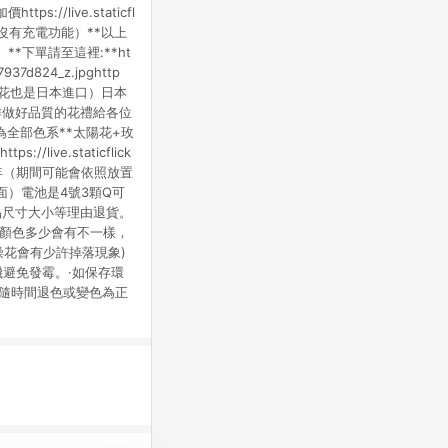
/live.staticfl
SB款（沒有充電功能）**以上
*下單請至這裡:**ht
47937d824_z.jpghttp
牌（此款繡球花也是日本進口）日本
作做好品質的花禮給各位
為全部色系**太陽花+玫
s://live.staticflick
約1-2年（期間可能會依照放置
）電池是4號3顆Q可
品尺寸大小等理由退貨。
批顏色多少會有不一樣，
燥花會有少許掉落現象)
避免發霉。·如保存環
會隨時間退色或變色為正