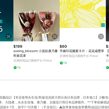
$199
$60
$
sueing_blossom 小資款康乃馨
手繪印花圖案卡片 - 花花咸豐草
【
乾燥花束
卡
亞洲跨境設計購物平台 Pinkoi
亞洲跨境設計購物平台 Pinkoi
亞
1%
1%
ER 威威花藝設計【本店使用永生花/乾燥花花材大部分為日本品牌，日本進口】少數
本、大陸產，永永生玫瑰、康乃馨、太陽花只用日本品牌製作。**下單前麻煩
出貨請抓4-7天，加字7-10天喔！（不含假日）⚠️急單會加收急單費用(給設計師