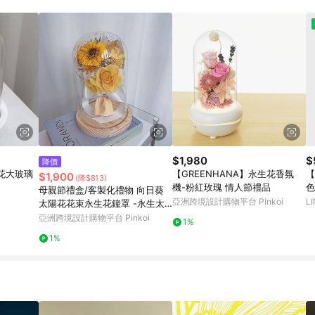
載 Pinkoi APP 後，需透過 LINE 購物前往 Pinkoi 頁面，方享導購資格
$1,980
$
降價
永生花大玻璃
【GREENHANA】永生花香氛
【
$1,900
(降$813)
機-粉紅玫瑰 情人節禮品
色
母親節禮盒/客製化禮物 向日葵
禮
亞洲跨境設計購物平台 Pinkoi
L
太陽花花束永生花鐘罩 -永生太
念
陽花
亞洲跨境設計購物平台 Pinkoi
1%
1%