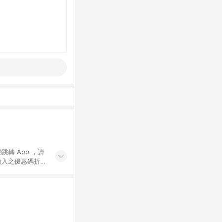
動跳轉 App ，請
輸入之優惠碼折
手動輸入之優惠
行為，不具贈點資
數將於出貨後 45 天
站上之商品規格、
 10. 點數紅包
PP 並完成訂單，不