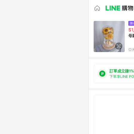
降
$1
母
亞洲
訂單成立賺1%
下單享LINE P