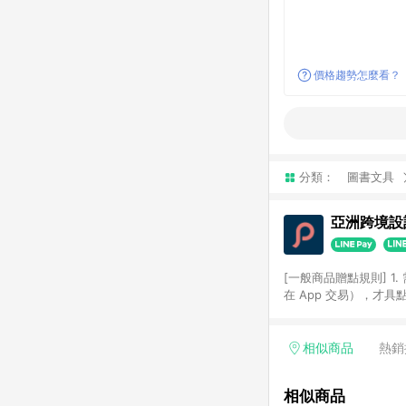
價格趨勢怎麼看？
分類：
圖書文具
亞洲跨境設計
[一般商品贈點規則] 1.
在 App 交易），才
扣。 3. LINE 購物
碼)。 4. 透過 LIN
格，部分退款不在此限。 6. 
相似商品
熱銷
後發送。 8. 群眾募
顏色、價位、贈品如與 P
相似商品
使用規則請以點數紅包活動說