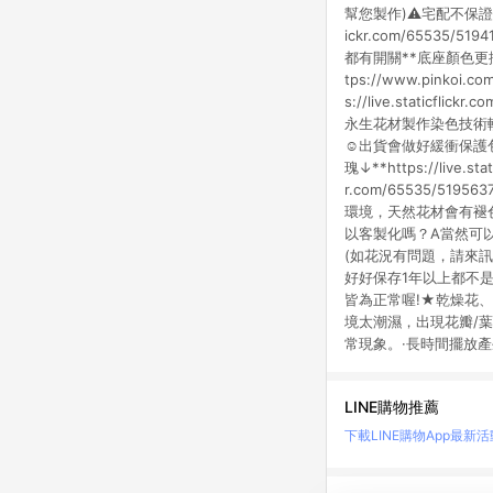
幫您製作)⚠️宅配不保證隔
ickr.com/65535/
都有開關**底座顏色更換
tps://www.pinkoi.com
s://live.staticf
永生花材製作染色技術
☺️出貨會做好緩衝保護
瑰↓**https://live.st
r.com/65535/51
環境，天然花材會有褪
以客製化嗎？A當然可
(如花況有問題，請來
好好保存1年以上都不
皆為正常喔!★乾燥花
境太潮濕，出現花瓣/
常現象。·長時間擺放
LINE購物推薦
下載LINE購物App
最新活