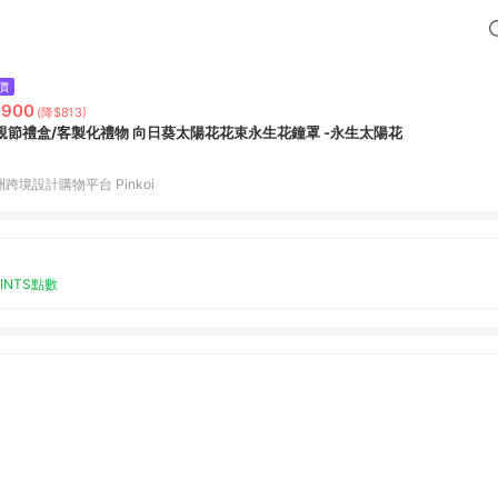
價
,900
(降$813)
親節禮盒/客製化禮物 向日葵太陽花花束永生花鐘罩 -永生太陽花
跨境設計購物平台 Pinkoi
OINTS點數