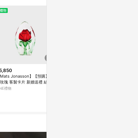
。
5,850
$950
$1,680
Mats Jonasson】【預購】紅
(燈款) 奶茶-永生花玻璃花球
母親節特輯-
玫瑰 客製卡片 新婚送禮 結婚
亞洲跨境設計購物平台 Pinkoi
亞洲跨境設計購物
物 情人禮物 送禮推薦 週年紀
INE禮物
1%
1%
 藝術雕刻 居家裝飾 桌面擺飾