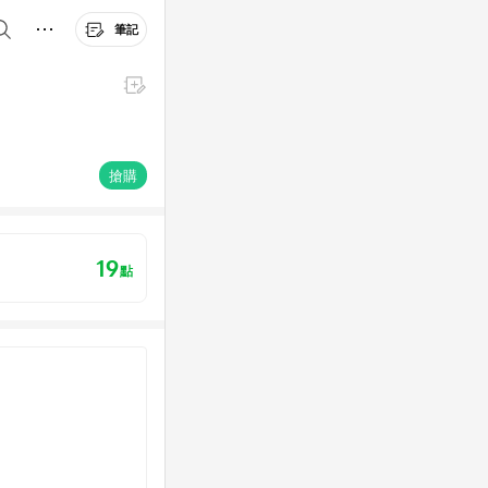
筆記
搶購
19
點