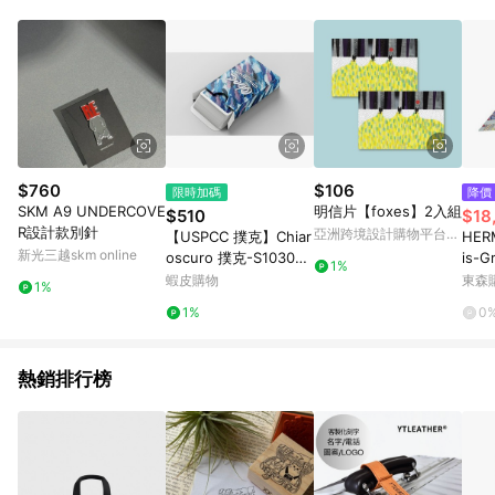
Android v4.6.0 / iOS v4.1.5 以上才具贈點資格。 7. 點數將於出
貨後 45 天後發送。 8. 群眾募資商品，禮物卡，開館保證金，補
運費，攤位費等不具贈點資格。 9. LINE 購物站上之商品規格、
顏色、價位、贈品如與 Pinkoi 商品資訊頁及購物車不符，以
Pinkoi 購物商品資訊頁及購物車標示為準。 10. 點數紅包使用規
則請以點數紅包活動說明為準。 11. 若於 LINE 購物前往 Pinkoi
頁面後才首次下載 Pinkoi APP 並完成訂單，不符合導購資格；承
上，首次下載 Pinkoi APP 後，需透過 LINE 購物前往 Pinkoi 頁
面，方享導購資格。
$760
$106
限時加碼
降價
SKM A9 UNDERCOVE
明信片【foxes】2入組
$510
$18
R設計款別針
亞洲跨境設計購物平台
【USPCC 撲克】Chiar
HERM
Pinkoi
新光三越skm online
oscuro 撲克-S103050
is-G
1%
386
對)
蝦皮購物
東森購
1%
紅色
1%
0
熱銷排行榜