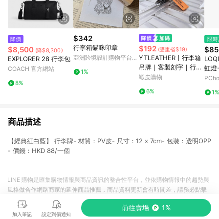
$342
降價
限時
行李箱貓咪印章
$192
$8,500
$85
(雙重省$19)
(降$8,300)
亞洲跨境設計購物平台
YTLEATHER丨行李箱
EXPLORER 28 行李包
LO
Pinkoi
吊牌｜客製刻字｜行李
虹燈
COACH 官方網站
1%
箱飄帶丨客製化行李飄
蝦皮購物
PCh
8%
帶丨質感旅行配件丨旅
6%
1
行小物丨行李帶丨行李
吊牌
商品描述
【經典紅白藍】 行李牌- 材質：PV皮- 尺寸：12 x 7cm- 包裝：透明OPP
- 價錢：HKD 88/一個
LINE 購物是匯集購物情報與商品資訊的整合性平台，並依購物情報中的趨勢與
風格做合作網路商家的延伸商品推薦，商品資料更新會有時間差，請務必點擊
商品至各合作網路商家，確認現售價與購物條件，一切資訊以合作廠商網頁為
前往賣場
1%
準。
加入筆記
設定到價通知