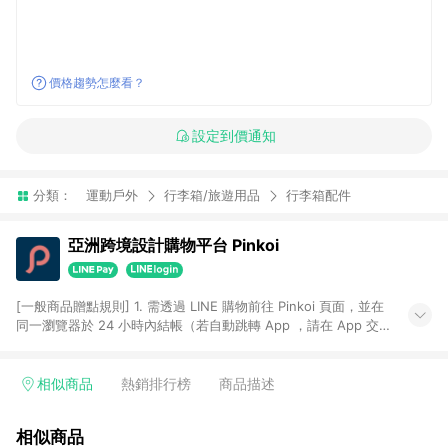
價格趨勢怎麼看？
設定到價通知
分類：
運動戶外
行李箱/旅遊用品
行李箱配件
亞洲跨境設計購物平台 Pinkoi
[一般商品贈點規則] 1. 需透過 LINE 購物前往 Pinkoi 頁面，並在
同一瀏覽器於 24 小時內結帳（若自動跳轉 App ，請在 App 交
易），才具點數回饋資格。 2. 點數回饋計算將扣除訂單金額中的
運費與金流手續費與手動輸入之優惠碼折扣。 3. LINE 購物點數
回饋訂單不得享有 Pinkoi 站方優惠，例如首購優惠，P coins，
相似商品
熱銷排行榜
商品描述
全站(不包含手動輸入之優惠碼)。 4. 透過 LINE 購物連結到
Pinkoi 以外之網站購買之商品不具贈點資格。 5. 取消訂單或退貨
相似商品
行為，不具贈點資格，部分退款不在此限。 6. APP 請更新至