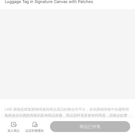
Luggage Tag in Signature Canvas with Patches
LINE 購物是匯集購物情報與商品資訊的整合性平台，並依購物情報中的趨勢與
風格做合作網路商家的延伸商品推薦，商品資料更新會有時間差，請務必點擊
商品至各合作網路商家，確認現售價與購物條件，一切資訊以合作廠商網頁為
商品已停售
準。
加入筆記
設定到價通知