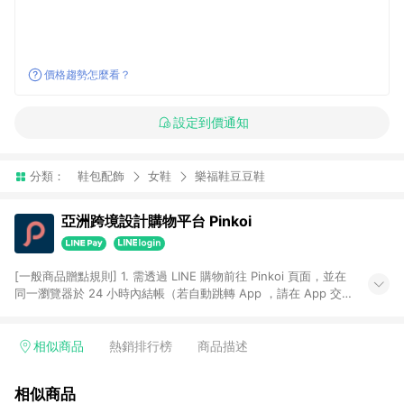
價格趨勢怎麼看？
設定到價通知
分類：
鞋包配飾
女鞋
樂福鞋豆豆鞋
亞洲跨境設計購物平台 Pinkoi
[一般商品贈點規則] 1. 需透過 LINE 購物前往 Pinkoi 頁面，並在
同一瀏覽器於 24 小時內結帳（若自動跳轉 App ，請在 App 交
易），才具點數回饋資格。 2. 點數回饋計算將扣除訂單金額中的
運費與金流手續費與手動輸入之優惠碼折扣。 3. LINE 購物點數
回饋訂單不得享有 Pinkoi 站方優惠，例如首購優惠，P coins，
相似商品
熱銷排行榜
商品描述
全站(不包含手動輸入之優惠碼)。 4. 透過 LINE 購物連結到
Pinkoi 以外之網站購買之商品不具贈點資格。 5. 取消訂單或退貨
相似商品
行為，不具贈點資格，部分退款不在此限。 6. APP 請更新至