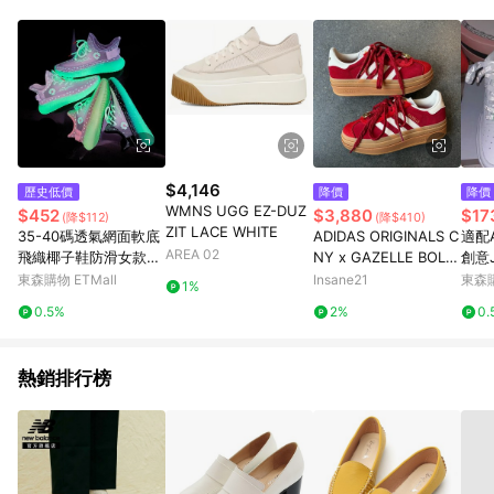
Android v4.6.0 / iOS v4.1.5 以上才具贈點資格。 7. 點數將於出
貨後 45 天後發送。 8. 群眾募資商品，禮物卡，開館保證金，補
運費，攤位費等不具贈點資格。 9. LINE 購物站上之商品規格、
顏色、價位、贈品如與 Pinkoi 商品資訊頁及購物車不符，以
Pinkoi 購物商品資訊頁及購物車標示為準。 10. 點數紅包使用規
則請以點數紅包活動說明為準。 11. 若於 LINE 購物前往 Pinkoi
頁面後才首次下載 Pinkoi APP 並完成訂單，不符合導購資格；承
上，首次下載 Pinkoi APP 後，需透過 LINE 購物前往 Pinkoi 頁
面，方享導購資格。
$4,146
歷史低價
降價
降價
WMNS UGG EZ-DUZ
$452
$3,880
$17
(降$112)
(降$410)
ZIT LACE WHITE
35-40碼透氣網面軟底
ADIDAS ORIGINALS C
適配
AREA 02
飛織椰子鞋防滑女款運
NY x GAZELLE BOLD
創意J
動鞋老爹跑步潮鞋耐磨
2026馬年限定 紅色 仿
夜光
東森購物 ETMall
Insane21
東森購
1%
馬毛 德訓鞋 女鞋 KJ42
白鞋
0.5%
2%
0.
93
熱銷排行榜