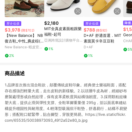
$2,180
歷史低價
歷史低價
MIT全真皮素面粗跟樂
$1,
$3,978
$788
(降$702)
(降$92)
福鞋-起司
Geo
【New Balance】 NB
D+AF 舒適首選．MIT
亞洲跨境設計購物平台
復古鞋_中性_麂皮棕(樂
素面莫卡辛豆豆鞋
CHAR
Pinkoi
福鞋)_U1906LNS-D楦
New Balance-蝦皮官方
D+AF
1%
5
1906L (版型偏大)
旗艦店
2%
1%
商品描述
1.品牌首次推出混合鞋款，顛覆傳統皮鞋印象。經典便士樂福鞋面，搭配
存在感強烈輕量大底，走出皮鞋的新樣貌。2.以頭層牛皮為材，經細砂布
磨製處理形成自然紋理，保有皮革柔軟度與結構強韌度。3.採用顆粒紋橡
塑大底，提供止滑與彈性支撐。全鞋單腳重量僅 295g，並以面底車縫結
構提升穩固性與耐用度。4.輕薄型吸濕排汗鞋墊，舒適易行，結構不易變
形；搭配鞋口鬆緊帶，貼合腳型，穿脫更簡易。https://live.staticflickr.
com/65535/50038973093_4912a52e80_b.jpg