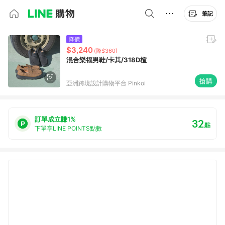
筆記
降價
$3,240
(降$360)
混合樂福男鞋/卡其/318D楦
搶購
亞洲跨境設計購物平台 Pinkoi
訂單成立賺1%
32
點
下單享LINE POINTS點數