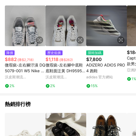
$18
降價
歷史低價
限時加碼
Capt
$882
$1,118
$7,800
(降$2,718)
(降$262)
款男
微瑕疵-左右腳汙漬 DQ
微瑕疵-左右腳中底鞋
ADIZERO ADIOS PRO
亞洲
5079-001 W5 Nike Ai
底鞋面泛黃 DH9595-0
4 跑鞋
Pinko
r Force 1 '07 LX 銀灰
01/6Y Nike Air Force
沃皮斯潮流
沃皮斯潮流
adidas 官方網站
1
緞面 休閒鞋 女鞋
1 1s Double Up On T
WORLDPEACE
WORLDPEACE
2%
2%
15%
he Pull Tabs Swoosh
es 雙層勾勾 米白 金
女款
熱銷排行榜