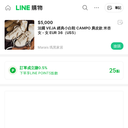
筆記
$5,000
法國 VEJA 經典小白鞋 CAMPO 麂皮款 米杏
女 - 女 EUR 36（US5）
搶購
Marais 瑪黑家居
訂單成立賺0.5%
25
點
下單享LINE POINTS點數