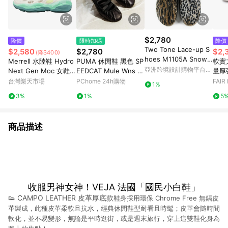
$2,780
降價
限時加碼
降價
Two Tone Lace-up S
$2,580
$2,780
$2,
(降$400)
hoes M1105A Snow L
Merrell 水陸鞋 Hydro
PUMA 休閒鞋 黑色 SP
軟實
eopard
亞洲跨境設計購物平台
Next Gen Moc 女鞋
EEDCAT Mule Wns 穆
量厚
Pinkoi
青綠 漸層 戶外鞋 溯溪
勒 懶人 女 40961801
(5M3
台灣樂天市場
PChome 24h購物
FAIR
1%
鞋 ML00003584
EVA
3%
1%
5
商品描述
收服男神女神！VEJA 法國「國民小白鞋」
👟 CAMPO LEATHER 皮革厚底款
鞋身採用環保 Chrome Free 無鎘皮
革製成，此種皮革柔軟且抗水
，經典休閒鞋型耐看且
時髦；皮革會隨時間
軟化，並不易變形，無論是平時逛街，或是週末旅行，穿上這雙鞋化身為