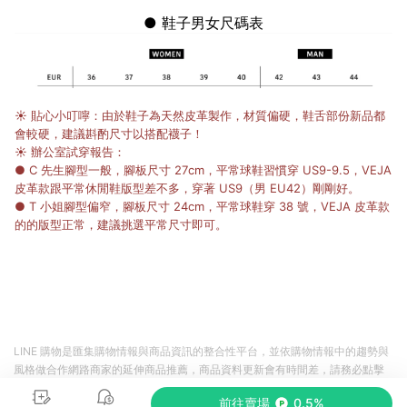
●
鞋子男女尺碼表
☀ 貼心小叮嚀：
由於鞋子為天然皮革製作，材質偏硬，鞋舌部份新品都
會較硬，建議斟酌尺寸以搭配襪子！
☀ 辦公室試穿報告：
● C 先生腳型一般，腳板尺寸 27cm，平常球鞋習慣穿 US9-9.5，VEJA
皮革款跟平常休閒鞋版型差不多，穿著 US9（男 EU42）剛剛好。
● T 小姐腳型偏窄，腳板尺寸 24cm，平常球鞋穿 38 號，VEJA 皮革款
的的版型正常，建議挑選平常尺寸即可。
LINE 購物是匯集購物情報與商品資訊的整合性平台，並依購物情報中的趨勢與
風格做合作網路商家的延伸商品推薦，商品資料更新會有時間差，請務必點擊
商品至各合作網路商家，確認現售價與購物條件，一切資訊以合作廠商網頁為
前往賣場
0.5%
準。