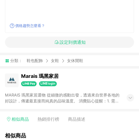
價格趨勢怎麼看？
設定到價通知
分類：
鞋包配飾
女鞋
女休閒鞋
Marais 瑪黑家居
MARAIS 瑪黑家居選物 從細微的感動出發，透過來自世界各地的
好設計，傳遞最直接而純真的品味溫度。 消費貼心提醒：1. 需透
過LINE購物前往瑪黑家居官網消費，並在同一瀏覽器於24小時內
結帳，方才可享有LINE POINTS回饋資格。 2. 若使用瑪黑家居
APP下單，將不符合贈點資格。 3. 點數將於出貨後60天前後發
相似商品
熱銷排行榜
商品描述
送。4. 預購品不符合贈點資格。
相似商品