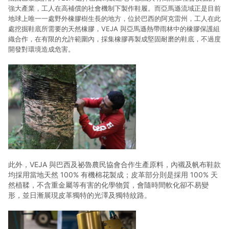
強大產業，工人在高補償的社會機制下製作鞋履。而亞馬遜流域正是目前
地球上唯一一處野外橡膠樹生長的地方，位於巴西的阿克雷州，工人在此
處挖掘鞋底所需要的天然橡膠，VEJA 與亞馬遜熱帶雨林中的橡膠保護組
織合作，在有限的允許範圍內，採集橡膠再製成堅固耐磨的鞋底，不過度
開發對環境造成危害。
此外，VEJA 與巴西及祕魯農民協會合作生產原料，內襯及帆布鞋款
均採用當地天然 100% 有機棉花製成；皮革部分則是採用 100% 天
然植鞣，不含重金屬等有害的化學物質，會隨時間軟化卻不易變
形，並日漸展現皮革獨特的光澤及獨特紋路。