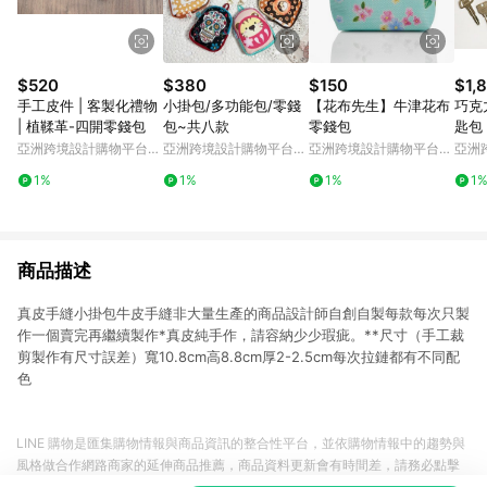
$520
$380
$150
$1,
手工皮件 | 客製化禮物
小掛包/多功能包/零錢
【花布先生】牛津花布
巧克
| 植鞣革-四開零錢包
包~共八款
零錢包
匙包，
A 
亞洲跨境設計購物平台
亞洲跨境設計購物平台
亞洲跨境設計購物平台
亞洲
顏色
Pinkoi
Pinkoi
Pinkoi
Pinko
1%
1%
1%
1
印。
商品描述
真皮手縫小掛包牛皮手縫非大量生產的商品設計師自創自製每款每次只製
作一個賣完再繼續製作*真皮純手作，請容納少少瑕疵。**尺寸（手工裁
剪製作有尺寸誤差）寬10.8cm高8.8cm厚2-2.5cm每次拉鏈都有不同配
色
LINE 購物是匯集購物情報與商品資訊的整合性平台，並依購物情報中的趨勢與
風格做合作網路商家的延伸商品推薦，商品資料更新會有時間差，請務必點擊
商品至各合作網路商家，確認現售價與購物條件，一切資訊以合作廠商網頁為