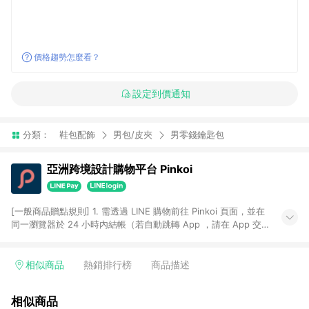
價格趨勢怎麼看？
設定到價通知
分類：
鞋包配飾
男包/皮夾
男零錢鑰匙包
亞洲跨境設計購物平台 Pinkoi
[一般商品贈點規則] 1. 需透過 LINE 購物前往 Pinkoi 頁面，並在
同一瀏覽器於 24 小時內結帳（若自動跳轉 App ，請在 App 交
易），才具點數回饋資格。 2. 點數回饋計算將扣除訂單金額中的
運費與金流手續費與手動輸入之優惠碼折扣。 3. LINE 購物點數
回饋訂單不得享有 Pinkoi 站方優惠，例如首購優惠，P coins，
相似商品
熱銷排行榜
商品描述
全站(不包含手動輸入之優惠碼)。 4. 透過 LINE 購物連結到
Pinkoi 以外之網站購買之商品不具贈點資格。 5. 取消訂單或退貨
相似商品
行為，不具贈點資格，部分退款不在此限。 6. APP 請更新至