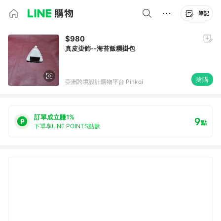
筆記
$980
真皮掛飾--海苔飯糰掛包
搶購
亞洲跨境設計購物平台 Pinkoi
訂單成立賺1%
9
點
下單享LINE POINTS點數