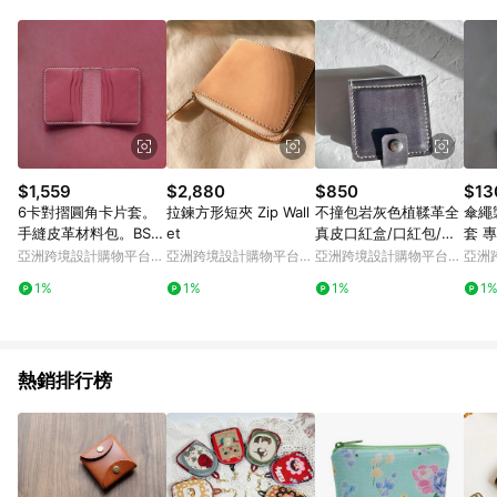
Android v4.6.0 / iOS v4.1.5 以上才具贈點資格。 7. 點數將於出
貨後 45 天後發送。 8. 群眾募資商品，禮物卡，開館保證金，補
運費，攤位費等不具贈點資格。 9. LINE 購物站上之商品規格、
顏色、價位、贈品如與 Pinkoi 商品資訊頁及購物車不符，以
Pinkoi 購物商品資訊頁及購物車標示為準。 10. 點數紅包使用規
則請以點數紅包活動說明為準。 11. 若於 LINE 購物前往 Pinkoi
頁面後才首次下載 Pinkoi APP 並完成訂單，不符合導購資格；承
上，首次下載 Pinkoi APP 後，需透過 LINE 購物前往 Pinkoi 頁
面，方享導購資格。
$1,559
$2,880
$850
$13
6卡對摺圓角卡片套。
拉鍊方形短夾 Zip Wall
不撞包岩灰色植鞣革全
傘繩
手縫皮革材料包。BSP
et
真皮口紅盒/口紅包/口
套 
066
紅收納內含鏡子
亞洲跨境設計購物平台
亞洲跨境設計購物平台
亞洲跨境設計購物平台
亞洲
Pinkoi
Pinkoi
Pinkoi
Pinko
1%
1%
1%
1
熱銷排行榜