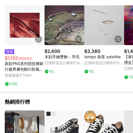
Android v4.6.0 / iOS v4.1.5 以上才具贈點資格。 7. 點數將於出
貨後 45 天後發送。 8. 群眾募資商品，禮物卡，開館保證金，補
運費，攤位費等不具贈點資格。 9. LINE 購物站上之商品規格、
顏色、價位、贈品如與 Pinkoi 商品資訊頁及購物車不符，以
Pinkoi 購物商品資訊頁及購物車標示為準。 10. 點數紅包使用規
則請以點數紅包活動說明為準。 11. 若於 LINE 購物前往 Pinkoi
頁面後才首次下載 Pinkoi APP 並完成訂單，不符合導購資格；承
上，首次下載 Pinkoi APP 後，需透過 LINE 購物前往 Pinkoi 頁
面，方享導購資格。
$2,600
$3,380
$1,
降價
木刻手繪墜飾 - 羽毛
tempo 衛星 satellite
【展
$1,152
(降$493)
禮盒】
亞洲跨境設計購物平台
亞洲跨境設計購物平台
新款PNS系列競技賽騎
漫質
Pinkoi
Pinkoi
亞洲
行服男膚色騎行防風防
1%
1%
Pinko
潑水公路車自行車服
東森購物 ETMall
1
0.5%
熱銷排行榜