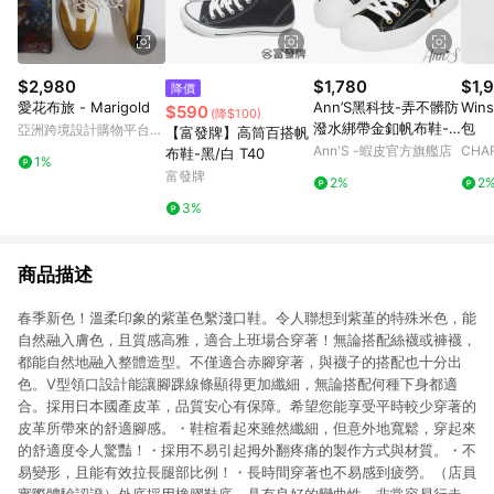
$2,980
$1,780
$1,
降價
愛花布旅 - Marigold
Ann’S黑科技-弄不髒防
Win
$590
(降$100)
潑水綁帶金釦帆布鞋-
包
亞洲跨境設計購物平台
【富發牌】高筒百搭帆
黑
Pinkoi
Ann'S -蝦皮官方旗艦店
CHAR
布鞋-黑/白 T40
1%
富發牌
2%
2
3%
商品描述
春季新色！溫柔印象的紫堇色繫淺口鞋。令人聯想到紫堇的特殊米色，能
自然融入膚色，且質感高雅，適合上班場合穿著！無論搭配絲襪或褲襪，
都能自然地融入整體造型。不僅適合赤腳穿著，與襪子的搭配也十分出
色。V型領口設計能讓腳踝線條顯得更加纖細，無論搭配何種下身都適
合。採用日本國產皮革，品質安心有保障。希望您能享受平時較少穿著的
皮革所帶來的舒適腳感。・鞋楦看起來雖然纖細，但意外地寬鬆，穿起來
的舒適度令人驚豔！・採用不易引起拇外翻疼痛的製作方式與材質。・不
易變形，且能有效拉長腿部比例！・長時間穿著也不易感到疲勞。（店員