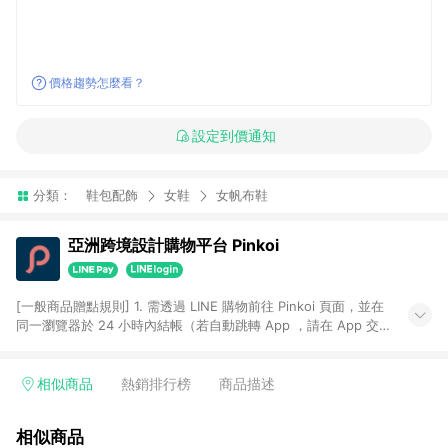
價格趨勢怎麼看？
設定到價通知
分類：
鞋包配飾
女鞋
女帆布鞋
亞洲跨境設計購物平台 Pinkoi
[一般商品贈點規則] 1. 需透過 LINE 購物前往 Pinkoi 頁面，並在
同一瀏覽器於 24 小時內結帳（若自動跳轉 App ，請在 App 交
易），才具點數回饋資格。 2. 點數回饋計算將扣除訂單金額中的
運費與金流手續費與手動輸入之優惠碼折扣。 3. LINE 購物點數
回饋訂單不得享有 Pinkoi 站方優惠，例如首購優惠，P coins，
相似商品
熱銷排行榜
商品描述
全站(不包含手動輸入之優惠碼)。 4. 透過 LINE 購物連結到
Pinkoi 以外之網站購買之商品不具贈點資格。 5. 取消訂單或退貨
相似商品
行為，不具贈點資格，部分退款不在此限。 6. APP 請更新至