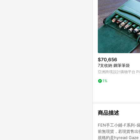
$70,656
7支收納 鋼筆筆袋
亞洲跨境設計購物平台 Pin
1%
商品描述
FEN手工小鋪-F系列
前無現貨，若現貨售出後
規格約是hyread Ga