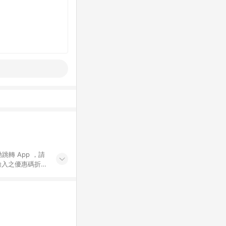
動跳轉 App ，請
輸入之優惠碼折
手動輸入之優惠
行為，不具贈點資
數將於出貨後 45 天
站上之商品規格、
 10. 點數紅包
PP 並完成訂單，不