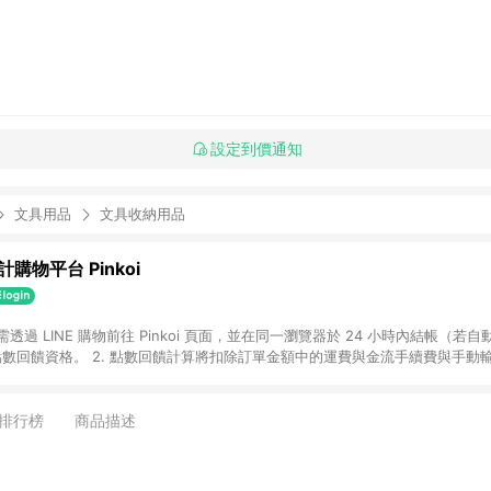
設定到價通知
文具用品
文具收納用品
購物平台 Pinkoi
 需透過 LINE 購物前往 Pinkoi 頁面，並在同一瀏覽器於 24 小時內結帳（若自
具點數回饋資格。 2. 點數回饋計算將扣除訂單金額中的運費與金流手續費與手動
點數回饋訂單不得享有 Pinkoi 站方優惠，例如首購優惠，P coins，全站(不包含
E 購物連結到 Pinkoi 以外之網站購買之商品不具贈點資格。 5. 取消訂單或退貨
APP 請更新至Android v4.6.0 / iOS v4.1.5 以上才具贈點資格。 7. 點
排行榜
商品描述
資商品，禮物卡，開館保證金，補運費，攤位費等不具贈點資格。 9. LINE 購物
inkoi 商品資訊頁及購物車不符，以 Pinkoi 購物商品資訊頁及購物車標示為準。
明為準。 11. 若於 LINE 購物前往 Pinkoi 頁面後才首次下載 Pinkoi A