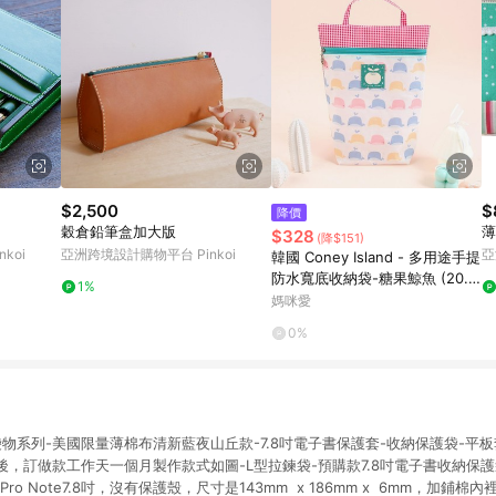
$2,500
$
降價
穀倉鉛筆盒加大版
薄
$328
(降$151)
koi
亞洲跨境設計購物平台 Pinkoi
亞
韓國 Coney Island - 多用途手提
防水寬底收納袋-糖果鯨魚 (20.5
1%
X25X7cm)
媽咪愛
0%
-袋物系列-美國限量薄棉布清新藍夜山丘款-7.8吋電子書保護套-收納保護袋-平板
，訂做款工作天一個月製作款式如圖-L型拉鍊袋-預購款7.8吋電子書收納保護
ze Pro Note7.8吋，沒有保護殼，尺寸是143mm x 186mm x 6mm，加