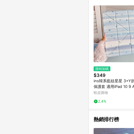
符合導購資格；承上，首次下
限時加碼
$349
ins韓系藍紋星星 3+Y
保護套 適用iPad 10 9 Ai
5 M2 M3 Pro 11吋
蝦皮購物
2.4%
熱銷排行榜