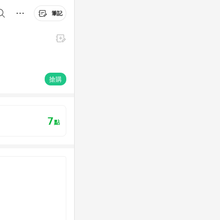
筆記
搶購
7
點