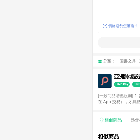
價格趨勢怎麼看？
分類：
圖書文具
亞洲跨境設計
[一般商品贈點規則] 1.
在 App 交易），才
扣。 3. LINE 購物
碼)。 4. 透過 LIN
格，部分退款不在此限。 6. 
相似商品
熱銷
後發送。 8. 群眾募
顏色、價位、贈品如與 P
相似商品
使用規則請以點數紅包活動說