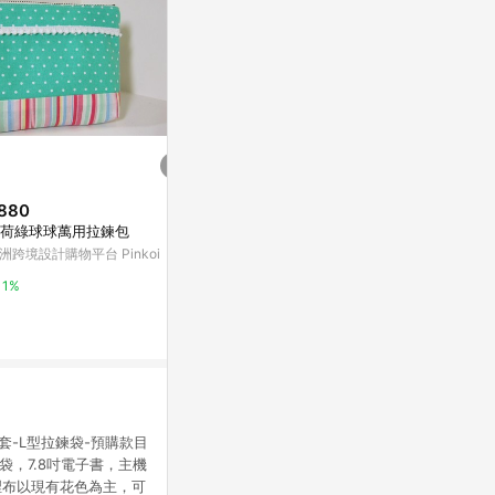
880
$650
歷史低價
荷綠球球萬用拉鍊包
花生漫畫 75週年聯名/露西書夾
$108
(降$8)
花生漫畫 75週年聯名/露西書夾
洲跨境設計購物平台 Pinkoi
A4可組合收納架
citiesocial 找 好東西
1
1%
九乘九購物網
0.5%
2%
套-L型拉鍊袋-預購款目
袋，7.8吋電子書，主機
鋪棉內裡布以現有花色為主，可