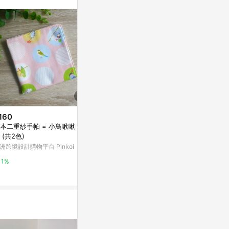
。
160
$160
$1,038
本二重紗手帕 = 小鳥啾啾 = 粉
口罩收納包 衛生棉包-麻雀
柔和花兒電腦
 (共2色)
亞洲跨境設計購物平台 Pinkoi
亞洲跨境設計購物
洲跨境設計購物平台 Pinkoi
1%
1%
1%