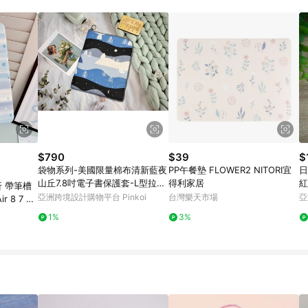
載 Pinkoi APP 後，需透過 LINE 購物前往 Pinkoi 頁面，方享導購資格
$790
$39
$
袋物系列-美國限量棉布清新藍夜
PP午餐墊 FLOWER2 NITORI宜
日
山丘7.8吋電子書保護套-L型拉鍊
得利家居
紅
折 帶筆槽
袋
亞洲跨境設計購物平台 Pinkoi
台灣樂天市場
亞
r 8 7 6
1%
3%