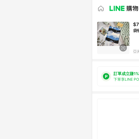
$
袋
亞洲
訂單成立賺1%
下單享LINE P