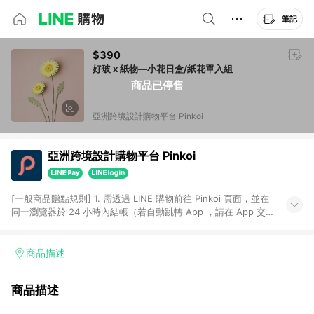
筆記
$390
好玻 x 紙物—小花日盒/紙花單入組
商品已停售
亞洲跨境設計購物平台 Pinkoi
亞洲跨境設計購物平台 Pinkoi
[一般商品贈點規則] 1. 需透過 LINE 購物前往 Pinkoi 頁面，並在
同一瀏覽器於 24 小時內結帳（若自動跳轉 App ，請在 App 交
易），才具點數回饋資格。 2. 點數回饋計算將扣除訂單金額中的
運費與金流手續費與手動輸入之優惠碼折扣。 3. LINE 購物點數
回饋訂單不得享有 Pinkoi 站方優惠，例如首購優惠，P coins，
商品描述
全站(不包含手動輸入之優惠碼)。 4. 透過 LINE 購物連結到
Pinkoi 以外之網站購買之商品不具贈點資格。 5. 取消訂單或退貨
商品描述
行為，不具贈點資格，部分退款不在此限。 6. APP 請更新至
Android v4.6.0 / iOS v4.1.5 以上才具贈點資格。 7. 點數將於出