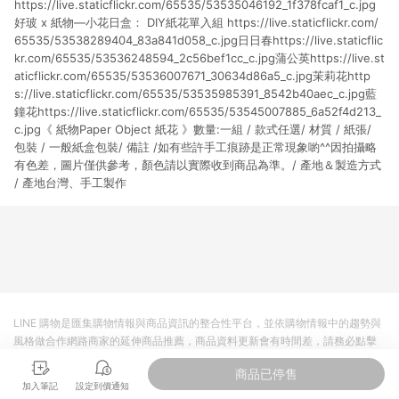
https://live.staticflickr.com/65535/53535046192_1f378fcaf1_c.jpg
貨後 45 天後發送。 8. 群眾募資商品，禮物卡，開館保證金，補
運費，攤位費等不具贈點資格。 9. LINE 購物站上之商品規格、
好玻 x 紙物—小花日盒： DIY紙花單入組 https://live.staticflickr.com/
顏色、價位、贈品如與 Pinkoi 商品資訊頁及購物車不符，以
65535/53538289404_83a841d058_c.jpg日日春https://live.staticflic
Pinkoi 購物商品資訊頁及購物車標示為準。 10. 點數紅包使用規
kr.com/65535/53536248594_2c56bef1cc_c.jpg蒲公英https://live.st
則請以點數紅包活動說明為準。 11. 若於 LINE 購物前往 Pinkoi
aticflickr.com/65535/53536007671_30634d86a5_c.jpg茉莉花http
頁面後才首次下載 Pinkoi APP 並完成訂單，不符合導購資格；承
s://live.staticflickr.com/65535/53535985391_8542b40aec_c.jpg藍
上，首次下載 Pinkoi APP 後，需透過 LINE 購物前往 Pinkoi 頁
鐘花https://live.staticflickr.com/65535/53545007885_6a52f4d213_
面，方享導購資格。
c.jpg《 紙物Paper Object 紙花 》數量:一組 / 款式任選/ 材質 / 紙張/
包裝 / 一般紙盒包裝/ 備註 /如有些許手工痕跡是正常現象喲^^因拍攝略
有色差，圖片僅供參考，顏色請以實際收到商品為準。/ 產地＆製造方式
/ 產地台灣、手工製作
LINE 購物是匯集購物情報與商品資訊的整合性平台，並依購物情報中的趨勢與
風格做合作網路商家的延伸商品推薦，商品資料更新會有時間差，請務必點擊
商品至各合作網路商家，確認現售價與購物條件，一切資訊以合作廠商網頁為
商品已停售
準。
加入筆記
設定到價通知