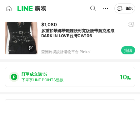
筆記
$1,080
多重扣帶綁帶鐵鍊腰封寬版腰帶龐克搖滾
DARK IN LOVE台灣CW106
搶購
亞洲跨境設計購物平台 Pinkoi
訂單成立賺1%
10
點
下單享LINE POINTS點數