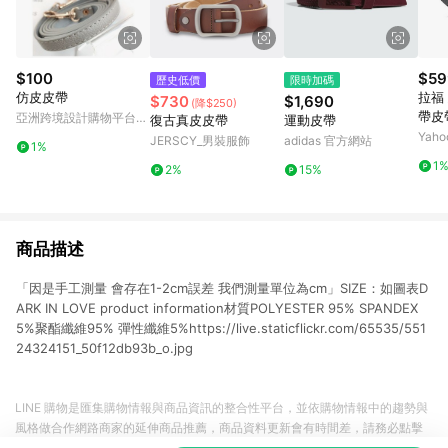
$100
$59
歷史低價
限時加碼
仿皮皮帶
拉福 馬英尼龍帆布男腰
$730
$1,690
(降$250)
帶皮
亞洲跨境設計購物平台
復古真皮皮帶
運動皮帶
Pinkoi
Yah
JERSCY_男裝服飾
adidas 官方網站
1%
1
2%
15%
商品描述
「因是手工測量 會存在1-2cm誤差 我們測量單位為cm」SIZE：如圖表D
ARK IN LOVE product information材質POLYESTER 95% SPANDEX
5%聚酯纖維95% 彈性纖維5%https://live.staticflickr.com/65535/551
24324151_50f12db93b_o.jpg
LINE 購物是匯集購物情報與商品資訊的整合性平台，並依購物情報中的趨勢與
風格做合作網路商家的延伸商品推薦，商品資料更新會有時間差，請務必點擊
商品至各合作網路商家，確認現售價與購物條件，一切資訊以合作廠商網頁為