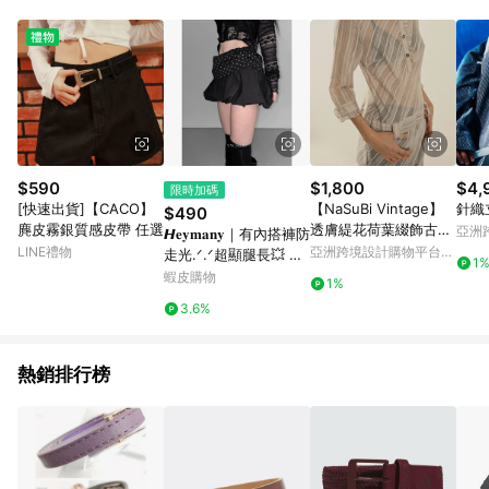
Android v4.6.0 / iOS v4.1.5 以上才具贈點資格。 7. 點數將於出
貨後 45 天後發送。 8. 群眾募資商品，禮物卡，開館保證金，補
運費，攤位費等不具贈點資格。 9. LINE 購物站上之商品規格、
顏色、價位、贈品如與 Pinkoi 商品資訊頁及購物車不符，以
Pinkoi 購物商品資訊頁及購物車標示為準。 10. 點數紅包使用規
則請以點數紅包活動說明為準。 11. 若於 LINE 購物前往 Pinkoi
頁面後才首次下載 Pinkoi APP 並完成訂單，不符合導購資格；承
上，首次下載 Pinkoi APP 後，需透過 LINE 購物前往 Pinkoi 頁
面，方享導購資格。
$590
$1,800
$4,
限時加碼
[快速出貨]【CACO】
【NaSuBi Vintage】
針織
$490
麂皮霧銀質感皮帶 任選
透膚緹花荷葉綴飾古著
亞洲
𝙃𝐞𝐲𝐦𝐚𝐧𝐲｜有內搭褲防
洋裝
Pinko
LINE禮物
亞洲跨境設計購物平台
走光.ᐟ.ᐟ超顯腿長💥 復
1
Pinkoi
古波點設計感拼接短裙
蝦皮購物
1%
（2色）波點短裙 拼接
3.6%
短裙 防走光短裙 高腰
短裙
熱銷排行榜