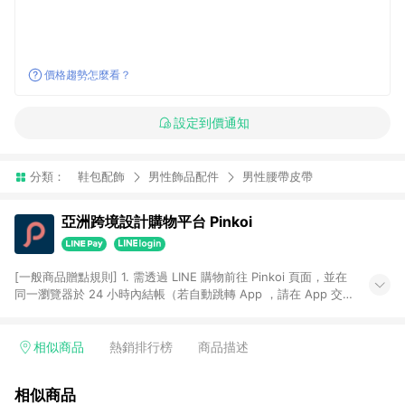
價格趨勢怎麼看？
設定到價通知
分類：
鞋包配飾
男性飾品配件
男性腰帶皮帶
亞洲跨境設計購物平台 Pinkoi
[一般商品贈點規則] 1. 需透過 LINE 購物前往 Pinkoi 頁面，並在
同一瀏覽器於 24 小時內結帳（若自動跳轉 App ，請在 App 交
易），才具點數回饋資格。 2. 點數回饋計算將扣除訂單金額中的
運費與金流手續費與手動輸入之優惠碼折扣。 3. LINE 購物點數
回饋訂單不得享有 Pinkoi 站方優惠，例如首購優惠，P coins，
相似商品
熱銷排行榜
商品描述
全站(不包含手動輸入之優惠碼)。 4. 透過 LINE 購物連結到
Pinkoi 以外之網站購買之商品不具贈點資格。 5. 取消訂單或退貨
相似商品
行為，不具贈點資格，部分退款不在此限。 6. APP 請更新至