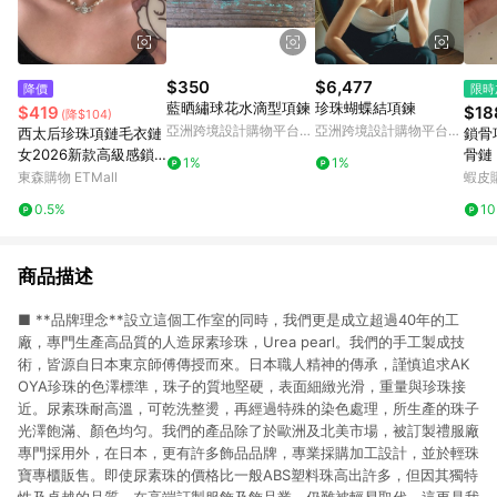
$350
$6,477
降價
限時
藍晒繡球花水滴型項鍊
珍珠蝴蝶結項鍊
$419
$18
(降$104)
亞洲跨境設計購物平台
亞洲跨境設計購物平台
西太后珍珠項鏈毛衣鏈
鎖骨
Pinkoi
Pinkoi
女2026新款高級感鎖
骨鏈 
1%
1%
骨頸鏈輕奢小眾土星配
圓環
東森購物 ETMall
蝦皮
飾
搭簡
0.5%
1
鎖骨
商品描述
■ **品牌理念**設立這個工作室的同時，我們更是成立超過40年的工
廠，專門生產高品質的人造尿素珍珠，Urea pearl。我們的手工製成技
術，皆源自日本東京師傅傳授而來。日本職人精神的傳承，謹慎追求AK
OYA珍珠的色澤標準，珠子的質地堅硬，表面細緻光滑，重量與珍珠接
近。尿素珠耐高溫，可乾洗整燙，再經過特殊的染色處理，所生產的珠子
光澤飽滿、顏色均匀。我們的產品除了於歐洲及北美市場，被訂製禮服廠
專門採用外，在日本，更有許多飾品品牌，專業採購加工設計，並於輕珠
寶專櫃販售。即使尿素珠的價格比一般ABS塑料珠高出許多，但因其獨特