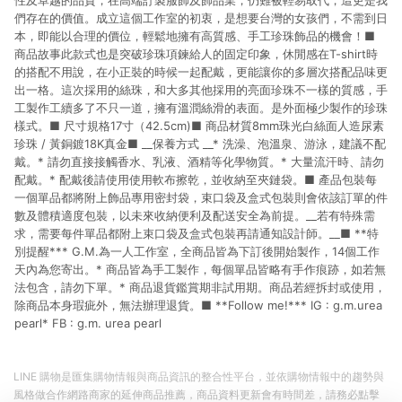
性及卓越的品質，在高端訂製服飾及飾品業，仍難被輕易取代，這更是我
們存在的價值。成立這個工作室的初衷，是想要台灣的女孩們，不需到日
本，即能以合理的價位，輕鬆地擁有高質感、手工珍珠飾品的機會！■
商品故事此款式也是突破珍珠項鍊給人的固定印象，休閒感在T-shirt時
的搭配不用說，在小正裝的時候一起配戴，更能讓你的多層次搭配品味更
出一格。這次採用的絲珠，和大多其他採用的亮面珍珠不一樣的質感，手
工製作工續多了不只一道，擁有溫潤絲滑的表面。是外面極少製作的珍珠
樣式。■ 尺寸規格17寸（42.5cm)■ 商品材質8mm珠光白絲面人造尿素
珍珠 / 黃銅鍍18K真金■ __保養方式 __* 洗澡、泡溫泉、游泳，建議不配
戴。* 請勿直接接觸香水、乳液、酒精等化學物質。* 大量流汗時、請勿
配戴。* 配戴後請使用使用軟布擦乾，並收納至夾鏈袋。■ 產品包裝每
一個單品都將附上飾品專用密封袋，束口袋及盒式包裝則會依該訂單的件
數及體積適度包裝，以未來收納便利及配送安全為前提。__若有特殊需
求，需要每件單品都附上束口袋及盒式包裝再請通知設計師。__■ **特
別提醒*** G.M.為一人工作室，全商品皆為下訂後開始製作，14個工作
天內為您寄出。* 商品皆為手工製作，每個單品皆略有手作痕跡，如若無
法包含，請勿下單。* 商品退貨鑑賞期非試用期。商品若經拆封或使用，
除商品本身瑕疵外，無法辦理退貨。■ **Follow me!*** IG : g.m.urea
pearl* FB : g.m. urea pearl
LINE 購物是匯集購物情報與商品資訊的整合性平台，並依購物情報中的趨勢與
風格做合作網路商家的延伸商品推薦，商品資料更新會有時間差，請務必點擊