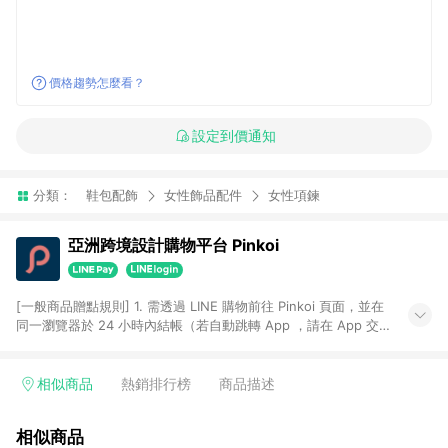
價格趨勢怎麼看？
設定到價通知
分類：
鞋包配飾
女性飾品配件
女性項鍊
亞洲跨境設計購物平台 Pinkoi
[一般商品贈點規則] 1. 需透過 LINE 購物前往 Pinkoi 頁面，並在
同一瀏覽器於 24 小時內結帳（若自動跳轉 App ，請在 App 交
易），才具點數回饋資格。 2. 點數回饋計算將扣除訂單金額中的
運費與金流手續費與手動輸入之優惠碼折扣。 3. LINE 購物點數
回饋訂單不得享有 Pinkoi 站方優惠，例如首購優惠，P coins，
相似商品
熱銷排行榜
商品描述
全站(不包含手動輸入之優惠碼)。 4. 透過 LINE 購物連結到
Pinkoi 以外之網站購買之商品不具贈點資格。 5. 取消訂單或退貨
相似商品
行為，不具贈點資格，部分退款不在此限。 6. APP 請更新至