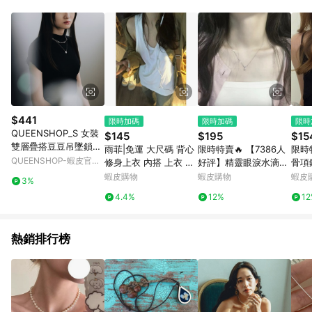
Android v4.6.0 / iOS v4.1.5 以上才具贈點資格。 7. 點數將於出
貨後 45 天後發送。 8. 群眾募資商品，禮物卡，開館保證金，補
運費，攤位費等不具贈點資格。 9. LINE 購物站上之商品規格、
顏色、價位、贈品如與 Pinkoi 商品資訊頁及購物車不符，以
Pinkoi 購物商品資訊頁及購物車標示為準。 10. 點數紅包使用規
則請以點數紅包活動說明為準。 11. 若於 LINE 購物前往 Pinkoi
頁面後才首次下載 Pinkoi APP 並完成訂單，不符合導購資格；承
上，首次下載 Pinkoi APP 後，需透過 LINE 購物前往 Pinkoi 頁
面，方享導購資格。
$441
限時加碼
限時加碼
限時
QUEENSHOP_S 女裝
$145
$195
$15
雙層疊搭豆豆吊墜鎖骨
雨菲|免運 大尺碼 背心
限時特賣🔥 【7386人
限時
鍊兩件組項鍊 現+預
QUEENSHOP-蝦皮官方
修身上衣 內搭 上衣 無
好評】精靈眼淚水滴項
骨項
【07040396】
旗艦店
袖背心 大碼胖mmBF風
鏈女925純銀不掉色ins
奢小
蝦皮購物
蝦皮購物
蝦皮
3%
運動吊帶坎肩背心上衣
輕奢小衆設計感情人節
頸鏈
4.4%
12%
1
女夏季中長款寬鬆百搭
禮物
無袖T
熱銷排行榜